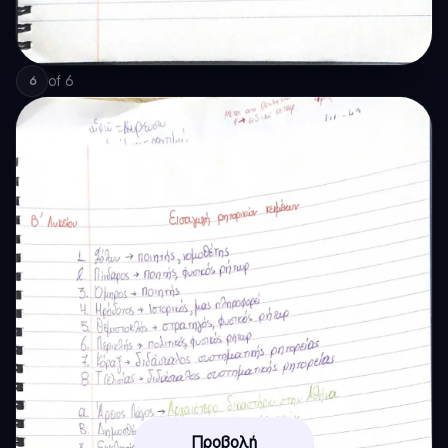
of
6
6
Προβολή