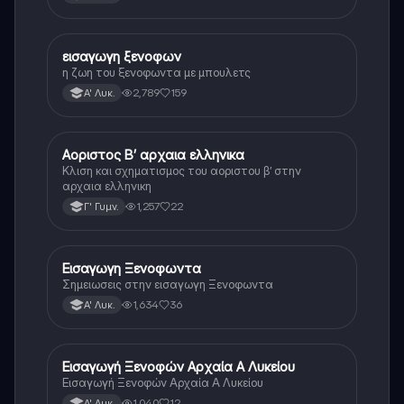
εισαγωγη ξενοφων
Αρχαία Ελληνικά
η ζωη του ξενοφωντα με μπουλετς
2,789
159
Α' Λυκ.
Αοριστος Β’ αρχαια ελληνικα
Αρχαία Ελληνικά
Κλιση και σχηματισμος του αοριστου β’ στην
αρχαια ελληνικη
1,257
22
Γ' Γυμν.
Εισαγωγη Ξενοφωντα
Αρχαία Ελληνικά
Σημειωσεις στην εισαγωγη Ξενοφωντα
1,634
36
Α' Λυκ.
Εισαγωγή Ξενοφών Αρχαία Α Λυκείου
Αρχαία Ελληνικά
Εισαγωγή Ξενοφών Αρχαία Α Λυκείου
1,040
12
Α' Λυκ.