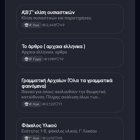
Α’,Β’,Γ’ κλίση ουσιαστικών
Αρχαία Ελληνικά
Κλίση ουσιαστικών και παρατηρήσεις
2,648
49
Α' Λυκ.
Το άρθρο ( αρχαια ελληνικα )
Αρχαία Ελληνικά
Αρχαια ελληνικα, αρθρο
1,989
19
Β' Γυμν.
Γραμματική Αρχαίων (Όλα τα γραμματικά
Αρχαία Ελληνικά
φαινόμενα)
Ιδανικό για όσους ακολουθούν την θεωρητική
κατεύθυνση. Πλήρης ανάλυση όλων των
γραμματικών φαινομένων της αρχαίας Ελληνικής.
2,122
71
Α' Λυκ.
Φάκελος Υλικού
Αρχαία Ελληνικά
Ενότητες 1-8, φάκελος υλικού, Γ’ Λυκείου
1,676
45
Γ' Λυκ.