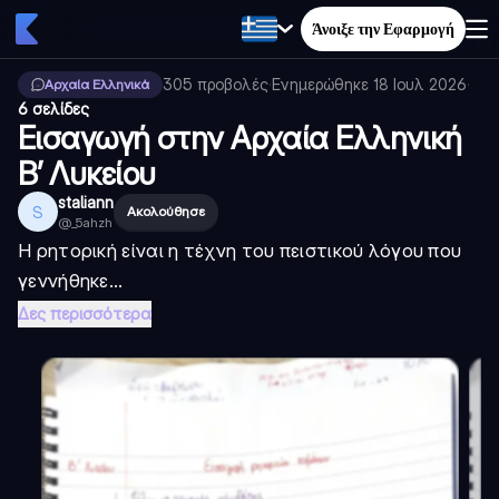
Άνοιξε την Εφαρμογή
305
προβολές
·
Ενημερώθηκε
18 Ιουλ 2026
·
Αρχαία Ελληνικά
6 σελίδες
Εισαγωγή στην Αρχαία Ελληνική
Β’ Λυκείου
staliann
S
Ακολούθησε
@
_5ahzh
Η ρητορική είναι η τέχνη του πειστικού λόγου που
γεννήθηκε...
Δες περισσότερα