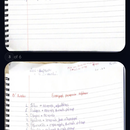
of
6
3