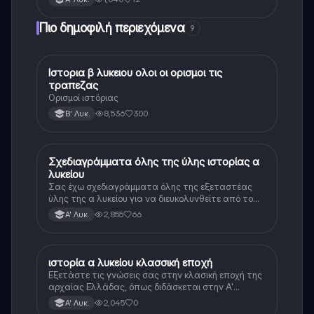
Πιο δημοφιλή περιεχόμενα
9
Ιστορια β λυκειου ολοι οι ορισμοι τις
Ιστορία
τραπεζας
Ορισμοί ιστόριας
8,536
300
Β' Λυκ.
Σχεδιαγράμματα όλης της ύλης ιστορίας α
Ιστορία
λυκείου
Σας έχω σχεδιαγράμματα όλης της εξεταστέας
ύλης της α λυκείου για να διευκολυνθείτε από το
τεράστιο βάρος του βιβλίου
2,855
66
Α' Λυκ.
ιστορία α λυκείου κλασσική εποχή
Ιστορία
Εξετάστε τις γνώσεις σας στην κλασική εποχή της
αρχαίας Ελλάδας, όπως διδάσκεται στην Α'
Λυκείου.
2,045
0
Α' Λυκ.