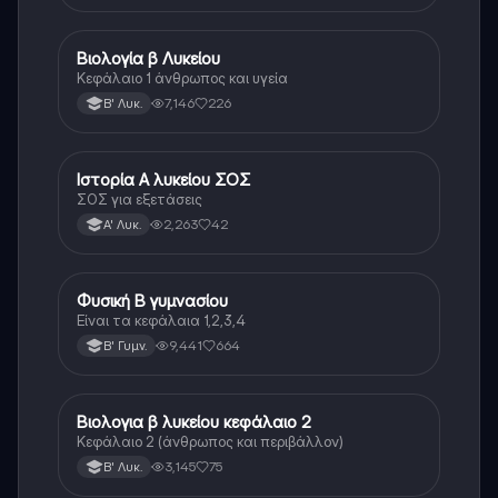
Βιολογία β Λυκείου
Βιολογία
Κεφάλαιο 1 άνθρωπος και υγεία
7,146
226
Β' Λυκ.
Ιστορία Α λυκείου ΣΟΣ
Ιστορία
ΣΟΣ για εξετάσεις
2,263
42
Α' Λυκ.
Φυσική Β γυμνασίου
Φυσική
Είναι τα κεφάλαια 1,2,3,4
9,441
664
Β' Γυμν.
Βιολογια β λυκείου κεφάλαιο 2
Βιολογία
Κεφάλαιο 2 (άνθρωπος και περιβάλλον)
3,145
75
Β' Λυκ.