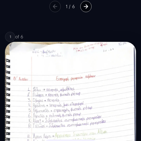
1
/
6
of
6
1