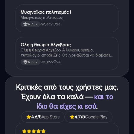
Μυκηναϊκός πολιτισμός !
Ιστορία
Μυκηναϊκός πολιτισμός
1,332
23
Α' Λυκ.
Ολη η θεωρια Αλγεβρας
Μαθηματικά
Ολη η θεωρια Αλγεβρα Α λυκειου, ορισμοι,
τυπολογιο, αποδειξεις. Οτι χρειαζεται να διαβασεις
για το θεωρητικο κομματι της αλγεβρας.
2,899
74
Α' Λυκ.
Κριτικές από τους χρήστες μας.
Έχουν όλα τα καλά —
και το
ίδιο θα είχες κι εσύ
.
4.6
/5
App Store
4.7
/5
Google Play