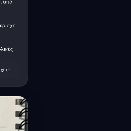
ι από
ή
περιοχή
ολικές
χές!