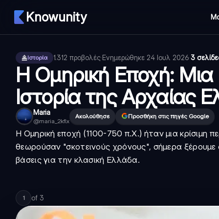
Knowunity
Μ
1.312
προβολές
·
Ενημερώθηκε
24 Ιουλ 2026
·
3 σελίδε
Ιστορία
Η Ομηρική Εποχή: Μια
Ιστορία της Αρχαίας 
Maria
Ακολούθησε
Προσθήκη στις πηγές Google
@
maria_2kflx
Η Ομηρική εποχή (1100-750 π.Χ.) ήταν μια κρίσιμη 
θεωρούσαν "σκοτεινούς χρόνους", σήμερα ξέρουμε ό
βάσεις για την κλασική Ελλάδα.
of
3
1