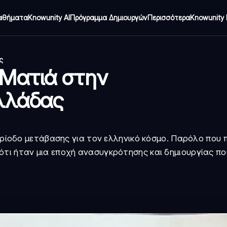
αθήματα
Knowunity AI
Πρόγραμμα Δημιουργών
Περισσότερα
Knowunity 
ς
 Ματιά στην
Ελλάδας
περίοδο μετάβασης για τον ελληνικό κόσμο. Παρόλο που 
τι ήταν μια εποχή ανασυγκρότησης και δημιουργίας πο