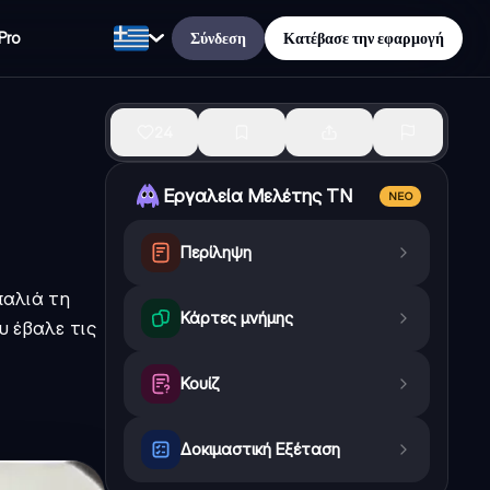
Σύνδεση
Κατέβασε την εφαρμογή
Pro
24
Εργαλεία Μελέτης ΤΝ
ΝΈΟ
Περίληψη
παλιά τη
Κάρτες μνήμης
υ έβαλε τις
Κουίζ
Δοκιμαστική Εξέταση