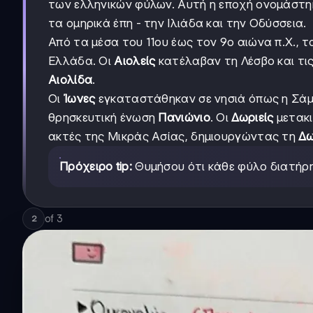
των ελληνικών φύλων. Αυτή η εποχή ονομάστ
τα ομηρικά έπη - την Ιλιάδα και την Οδύσσεια.
Από τα μέσα του 11ου έως τον 9ο αιώνα π.Χ.,
Ελλάδα. Οι
Αιολείς
κατέλαβαν τη Λέσβο και τις
Αιολίδα
.
Οι
Ίωνες
εγκαταστάθηκαν σε νησιά όπως η Σάμος
θρησκευτική ένωση
Πανιώνιο
. Οι
Δωριείς
μετακι
ακτές της Μικράς Ασίας, δημιουργώντας τη
Δω
Πρόχειρο tip:
Θυμήσου ότι κάθε φύλο διατήρησ
of
3
2