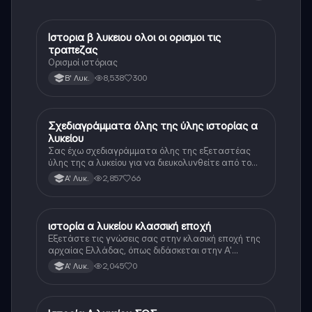
Ιστορια β λυκειου ολοι οι ορισμοι τις
Ιστορία
τραπεζας
Ορισμοί ιστόριας
8,538
300
Β' Λυκ.
Σχεδιαγράμματα όλης της ύλης ιστορίας α
Ιστορία
λυκείου
Σας έχω σχεδιαγράμματα όλης της εξεταστέας
ύλης της α λυκείου για να διευκολυνθείτε από το
τεράστιο βάρος του βιβλίου
2,857
66
Α' Λυκ.
ιστορία α λυκείου κλασσική εποχή
Ιστορία
Εξετάστε τις γνώσεις σας στην κλασική εποχή της
αρχαίας Ελλάδας, όπως διδάσκεται στην Α'
Λυκείου.
2,045
0
Α' Λυκ.