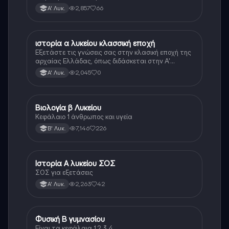
τεράστιο βάρος του βιβλίου
2,857
66
Α' Λυκ.
ιστορία α λυκείου κλασσική εποχή
Ιστορία
Εξετάστε τις γνώσεις σας στην κλασική εποχή της
αρχαίας Ελλάδας, όπως διδάσκεται στην Α'
Λυκείου.
2,045
0
Α' Λυκ.
Βιολογία β Λυκείου
Βιολογία
Κεφάλαιο 1 άνθρωπος και υγεία
7,146
226
Β' Λυκ.
Ιστορία Α λυκείου ΣΟΣ
Ιστορία
ΣΟΣ για εξετάσεις
2,263
42
Α' Λυκ.
Φυσική Β γυμνασίου
Φυσική
Είναι τα κεφάλαια 1,2,3,4