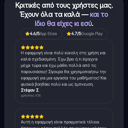
Κριτικές από τους χρήστες μας.
Έχουν όλα τα καλά —
και το
ίδιο θα είχες κι εσύ
.
4.6
/5
App Store
4.7
/5
Google Play
Η εφαρμογή είναι πολύ εύκολη στη χρήση και
καλά σχεδιασμένη. Έχω βρει ό,τι έψαχνα
μέχρι τώρα και έχω μάθει πολλά από τις
παρουσιάσεις! Σίγουρα θα χρησιμοποιήσω την
εφαρμογή για μια εργασία του μαθήματος! Και
φυσικά βοηθάει πολύ και ως έμπνευση.
Στέφαν Σ
χρήστης iOS
Αυτή η εφαρμογή είναι πραγματικά τέλεια.