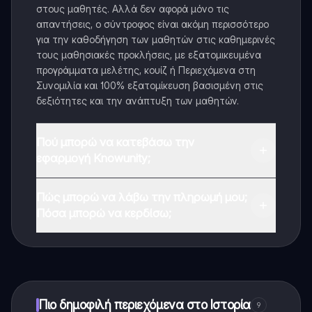
στους μαθητές. Αλλά δεν αφορά μόνο τις
απαντήσεις, ο σύντροφος είναι ακόμη περισσότερο
για την καθοδήγηση των μαθητών στις καθημερινές
τους μαθησιακές προκλήσεις, με εξατομικευμένα
προγράμματα μελέτης, κουίζ ή Περιεχόμενα στη
Συνομιλία και 100% εξατομίκευση βασισμένη στις
δεξιότητες και την ανάπτυξη των μαθητών.
Πού μπορώ να κατεβάσω την
εφαρμογή Knowunity;
Μπορείτε να κατεβάσετε την εφαρμογή από το
Πώς μπορώ να λάβω την πληρωμή μου;
Google Play Store και το Apple App Store.
Πόσα μπορώ να κερδίσω;
Ναι, έχετε δωρεάν πρόσβαση στο περιεχόμενο της
εφαρμογής και στον AI companion μας. Για να
ξεκλειδώσετε ορισμένες λειτουργίες της εφαρμογής,
μπορείτε να αγοράσετε το Knowunity Pro.
Πιο δημοφιλή περιεχόμενα στο Ιστορία
9