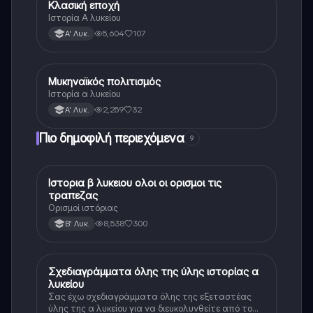
Κλασική εποχή
Ιστορία
Ιστορία Α λυκείου
5,604
107
Α' Λυκ.
Μυκηναϊκός πολιτισμός
Ιστορία
Ιστορία α λυκείου
2,259
32
Α' Λυκ.
Πιο δημοφιλή περιεχόμενα
9
Ιστορια β λυκειου ολοι οι ορισμοι τις
Ιστορία
τραπεζας
Ορισμοί ιστόριας
8,538
300
Β' Λυκ.
Σχεδιαγράμματα όλης της ύλης ιστορίας α
Ιστορία
λυκείου
Σας έχω σχεδιαγράμματα όλης της εξεταστέας
ύλης της α λυκείου για να διευκολυνθείτε από το