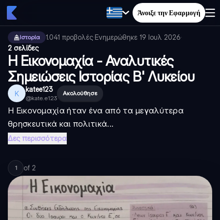
Άνοιξε την Εφαρμογή
1.041
προβολές
·
Ενημερώθηκε
19 Ιουλ 2026
·
Ιστορία
2 σελίδες
Η Εικονομαχία - Αναλυτικές
Σημειώσεις Ιστορίας Β' Λυκείου
katee123
K
Ακολούθησε
@
kate.e123
Η Εικονομαχία ήταν ένα από τα μεγαλύτερα
θρησκευτικά και πολιτικά...
Δες περισσότερα
of
2
1