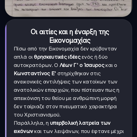
Οι αιτίες και η έναρξη της
Εικονομαχίας
Πίσω από την Εικονομαχία δεν κρύβονταν
απλά οι
θρησκευτικές ιδέες
ενός ή δύο
αυτοκρατόρων. Ο
Λέων Γ' ο Ίσαυρος
και ο
Κωνσταντίνος Ε'
στηρίχθηκαν στις
ανεικονικές αντιλήψεις των κατοίκων των
ανατολικών επαρχιών, που πίστευαν πως η
απεικόνιση του θείου με ανθρώπινη μορφή
δεν ταίριαζε στον πνευματικό χαρακτήρα
του Χριστιανισμού.
Παράλληλα, η
υπερβολική λατρεία των
εικόνων
και των λειψάνων, που έφτανε μέχρι