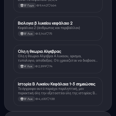
9,442
664
Β' Γυμν.
Βιολογια β λυκείου κεφάλαιο 2
Βιολογία
Κεφάλαιο 2 (άνθρωπος και περιβάλλον)
3,146
75
Β' Λυκ.
Ολη η θεωρια Αλγεβρας
Μαθηματικά
Ολη η θεωρια Αλγεβρα Α λυκειου, ορισμοι,
τυπολογιο, αποδειξεις. Οτι χρειαζεται να διαβασεις
για το θεωρητικο κομματι της αλγεβρας.
2,899
74
Α' Λυκ.
Ιστορία Β Λυκείου Κεφάλαια 1-3 σημειώσεις
Ιστορία
Το έγγραφο αυτό περιέχει περιληπτική, μεν
περιεκτική όλη την εξεταστέα ύλη της ιστορίας Β
λυκείου για τα πρώτα 3 Κεφάλαια, δηλαδή την
4,630
138
Β' Λυκ.
μισή ύλη. Το έγγραφο έχει γραφτεί με προσοχή και
άριστη ταυτόσημο το βιβλίο, όμως πολύ πιο απλά
στη κατανόηση!