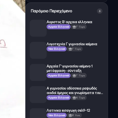
Παρόμοιο Περιεχόμενο
6
Αοριστος Β’ αρχαια ελληνικα
Αρχαία Ελληνικά
Γ' Γυμν.
Λογοτεχνία Γ γυμνασίου κείμενα
Νέα Ελληνικά
Γ' Γυμν.
Αρχαία Γ’ γυμνασίου κείμενο 1
μετάφραση- σύνταξη
Αρχαία Ελληνικά
Γ' Γυμν.
Α γυμνασίου οδύσσεια ραψωδός
αοιδοί όμηρος και γνωρίσματα του
έπους
Αρχαία Ελληνικά
Α' Γυμν.
Λατινικα εισαγωγη σελ9-12
Νέα Ελληνικά
Β' Λυκ.