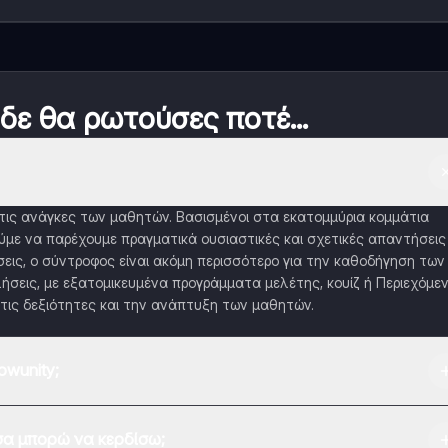
 δε θα ρωτούσες ποτέ...
α τις ανάγκες των μαθητών. Βασισμένοι στα εκατομμύρια κομμάτια
με να παρέχουμε πραγματικά ουσιαστικές και σχετικές απαντήσεις
εις, ο σύντροφος είναι ακόμη περισσότερο για την καθοδήγηση των
ήσεις, με εξατομικευμένα προγράμματα μελέτης, κουίζ ή Περιεχόμε
τις δεξιότητες και την ανάπτυξη των μαθητών.
wunity;
 Play Store και το Apple App Store.
α μπορώ να κερδίσω;