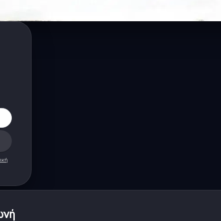
ική
ωνή