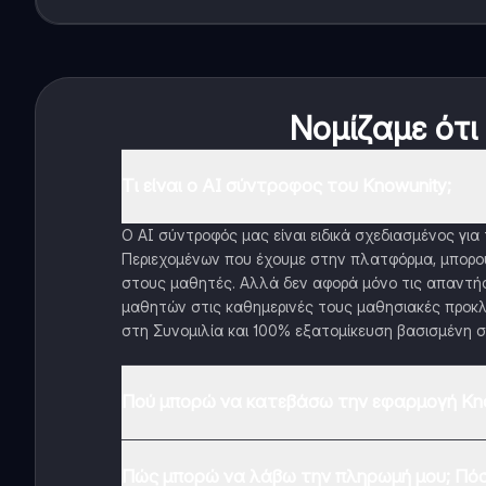
Νομίζαμε ότι
Τι είναι ο AI σύντροφος του Knowunity;
Ο AI σύντροφός μας είναι ειδικά σχεδιασμένος γι
Περιεχομένων που έχουμε στην πλατφόρμα, μπορού
στους μαθητές. Αλλά δεν αφορά μόνο τις απαντήσ
μαθητών στις καθημερινές τους μαθησιακές προκλ
στη Συνομιλία και 100% εξατομίκευση βασισμένη σ
Πού μπορώ να κατεβάσω την εφαρμογή Kno
Μπορείτε να κατεβάσετε την εφαρμογή από το Google
Πώς μπορώ να λάβω την πληρωμή μου; Πόσ