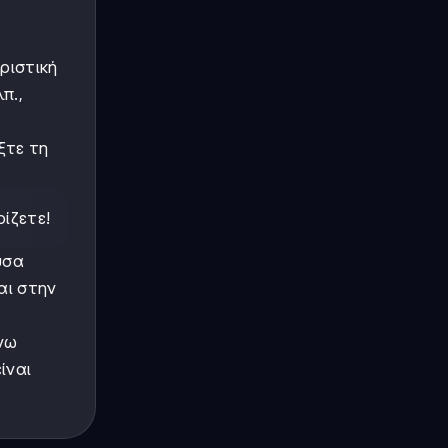
ριστική
π.,
ξτε τη
ρίζετε!
υσα
αι στην
άνω
ίναι