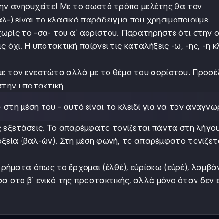
, μην ανησυχείτε! Με το σωστό τρόπο μελέτης θα τον
αλ-) είναι το κλασικό παράδειγμα που χρησιμοποιούμε.
 χωρίς το -σα- του α΄ αορίστου. Παρατηρήστε ότι στην ο
ς όχι. Η υποτακτική παίρνει τις καταλήξεις -ω, -ης, -η κλ
ς με τον ενεστώτα αλλά με το θέμα του αορίστου. Προσέ
στην υποτακτική.
- στη μέση του - αυτό είναι το κλειδί για να τον αναγνω
τις εξετάσεις. Το απαρέμφατο τονίζεται πάντα στη λήγο
 οξεία (βαλ-ών). Στη μέση φωνή, το απαρέμφατο τονίζετ
ρήματα όπως το ἔρχομαι (ἐλθέ), εὑρίσκω (εὐρέ), λαμβ
α στο β΄ ενικό της προστακτικής, αλλά μόνο όταν δεν ε