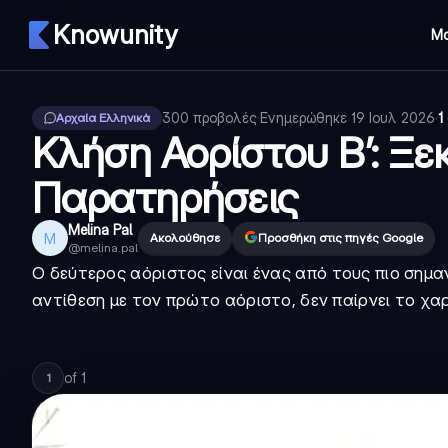
Knowunity
Μ
300
προβολές
·
Ενημερώθηκε
19 Ιουλ 2026
·
1
Αρχαία Ελληνικά
Κλήση Αορίστου Β’: Ξ
Παρατηρήσεις
Melina Pal
M
Ακολούθησε
Προσθήκη στις πηγές Google
@
melina.pal
Ο δεύτερος αόριστος είναι ένας από τους πιο σημ
αντίθεση με τον πρώτο αόριστο, δεν παίρνει το χαρ
of
1
1