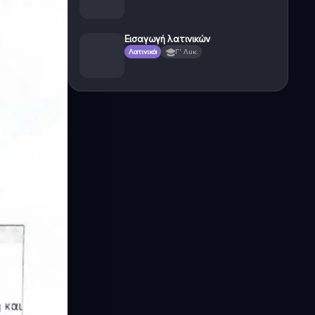
Εισαγωγή λατινικών
Λατινικά
Γ' Λυκ.