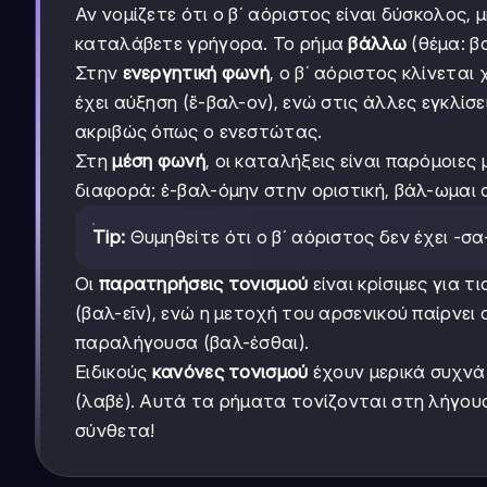
Αν νομίζετε ότι ο β΄ αόριστος είναι δύσκολος
καταλάβετε γρήγορα. Το ρήμα
βάλλω
(θέμα: β
Στην
ενεργητική φωνή
, ο β΄ αόριστος κλίνεται
έχει αύξηση (ἔ-βαλ-ον), ενώ στις άλλες εγκλίσει
ακριβώς όπως ο ενεστώτας.
Στη
μέση φωνή
, οι καταλήξεις είναι παρόμοιε
διαφορά: ἐ-βαλ-όμην στην οριστική, βάλ-ωμαι 
Tip:
Θυμηθείτε ότι ο β΄ αόριστος δεν έχει -σα
Οι
παρατηρήσεις τονισμού
είναι κρίσιμες για 
(βαλ-εῖν), ενώ η μετοχή του αρσενικού παίρνει
παραλήγουσα (βαλ-έσθαι).
Ειδικούς
κανόνες τονισμού
έχουν μερικά συχνά 
(λαβέ). Αυτά τα ρήματα τονίζονται στη λήγουσ
σύνθετα!