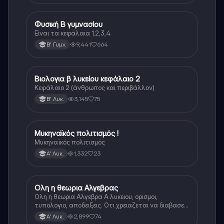
Φυσική Β γυμνασίου
Φυσική
Είναι τα κεφάλαια 1,2,3,4
9,441
664
Β' Γυμν.
Βιολογια β λυκείου κεφάλαιο 2
Βιολογία
Κεφάλαιο 2 (άνθρωπος και περιβάλλον)
3,145
75
Β' Λυκ.
Μυκηναϊκός πολιτισμός !
Ιστορία
Μυκηναϊκός πολιτισμός
1,332
23
Α' Λυκ.
Ολη η θεωρια Αλγεβρας
Μαθηματικά
Ολη η θεωρια Αλγεβρα Α λυκειου, ορισμοι,
τυπολογιο, αποδειξεις. Οτι χρειαζεται να διαβασεις
για το θεωρητικο κομματι της αλγεβρας.
2,899
74
Α' Λυκ.