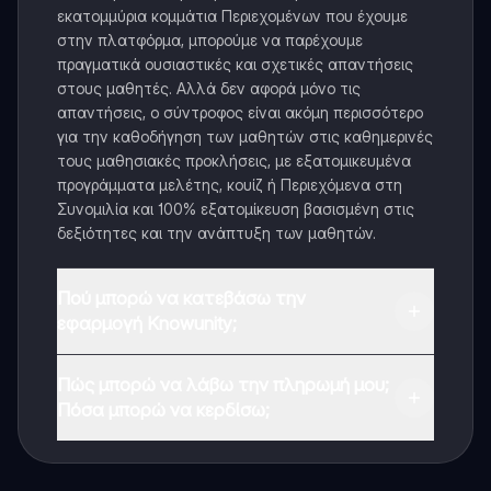
εκατομμύρια κομμάτια Περιεχομένων που έχουμε
στην πλατφόρμα, μπορούμε να παρέχουμε
πραγματικά ουσιαστικές και σχετικές απαντήσεις
στους μαθητές. Αλλά δεν αφορά μόνο τις
απαντήσεις, ο σύντροφος είναι ακόμη περισσότερο
για την καθοδήγηση των μαθητών στις καθημερινές
τους μαθησιακές προκλήσεις, με εξατομικευμένα
προγράμματα μελέτης, κουίζ ή Περιεχόμενα στη
Συνομιλία και 100% εξατομίκευση βασισμένη στις
δεξιότητες και την ανάπτυξη των μαθητών.
Πού μπορώ να κατεβάσω την
εφαρμογή Knowunity;
Μπορείτε να κατεβάσετε την εφαρμογή από το
Πώς μπορώ να λάβω την πληρωμή μου;
Google Play Store και το Apple App Store.
Πόσα μπορώ να κερδίσω;
Ναι, έχετε δωρεάν πρόσβαση στο περιεχόμενο της
εφαρμογής και στον AI companion μας. Για να