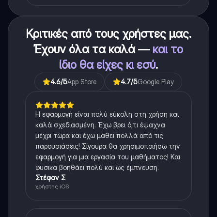
Κριτικές από τους χρήστες μας.
Έχουν όλα τα καλά —
και το
ίδιο θα είχες κι εσύ
.
4.6
/5
App Store
4.7
/5
Google Play
Η εφαρμογή είναι πολύ εύκολη στη χρήση και
καλά σχεδιασμένη. Έχω βρει ό,τι έψαχνα
μέχρι τώρα και έχω μάθει πολλά από τις
παρουσιάσεις! Σίγουρα θα χρησιμοποιήσω την
εφαρμογή για μια εργασία του μαθήματος! Και
φυσικά βοηθάει πολύ και ως έμπνευση.
Στέφαν Σ
χρήστης iOS