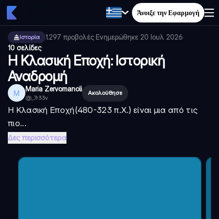
Άνοιξε την Εφαρμογή
1.297
προβολές
·
Ενημερώθηκε
20 Ιουλ 2026
·
Ιστορία
10 σελίδες
Η Κλασική Εποχή: Ιστορική
Αναδρομή
Maria Zervomanoli
M
Ακολούθησε
@
_7r33v
Η
Κλασική Εποχή
(480-323 π.Χ.) είναι μια από τις
πιο...
Δες περισσότερα