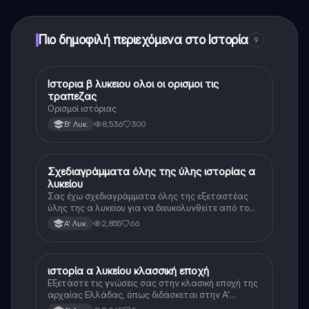
ξεκλειδώσετε ορισμένες λειτουργίες της εφαρμογής,
μπορείτε να αγοράσετε το Knowunity Pro.
Πιο δημοφιλή περιεχόμενα στο Ιστορία
9
Ιστορια β λυκειου ολοι οι ορισμοι τις
Ιστορία
τραπεζας
Ορισμοί ιστόριας
8,536
300
Β' Λυκ.
Σχεδιαγράμματα όλης της ύλης ιστορίας α
Ιστορία
λυκείου
Σας έχω σχεδιαγράμματα όλης της εξεταστέας
ύλης της α λυκείου για να διευκολυνθείτε από το
τεράστιο βάρος του βιβλίου
2,855
66
Α' Λυκ.
ιστορία α λυκείου κλασσική εποχή
Ιστορία
Εξετάστε τις γνώσεις σας στην κλασική εποχή της
αρχαίας Ελλάδας, όπως διδάσκεται στην Α'
Λυκείου.