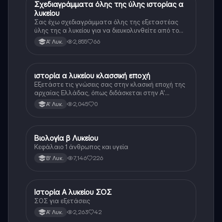
Σχεδιαγράμματα όλης της ύλης ιστορίας α
Ιστορία
λυκείου
Σας έχω σχεδιαγράμματα όλης της εξεταστέας
ύλης της α λυκείου για να διευκολυνθείτε από το
τεράστιο βάρος του βιβλίου
2,855
66
Α' Λυκ.
ιστορία α λυκείου κλασσική εποχή
Ιστορία
Εξετάστε τις γνώσεις σας στην κλασική εποχή της
αρχαίας Ελλάδας, όπως διδάσκεται στην Α'
Λυκείου.
2,045
0
Α' Λυκ.
Βιολογία β Λυκείου
Βιολογία
Κεφάλαιο 1 άνθρωπος και υγεία
7,146
226
Β' Λυκ.
Ιστορία Α λυκείου ΣΟΣ
Ιστορία
ΣΟΣ για εξετάσεις
2,263
42
Α' Λυκ.