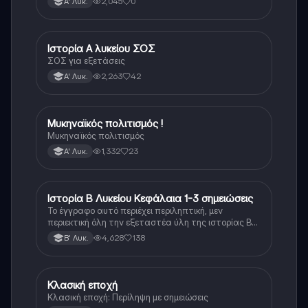
2,045
0
Α' Λυκ.
Ιστορία Α λυκείου ΣΟΣ
Ιστορία
ΣΟΣ για εξετάσεις
2,263
42
Α' Λυκ.
Μυκηναϊκός πολιτισμός !
Ιστορία
Μυκηναϊκός πολιτισμός
1,332
23
Α' Λυκ.
Ιστορία Β Λυκείου Κεφάλαια 1-3 σημειώσεις
Ιστορία
Το έγγραφο αυτό περιέχει περιληπτική, μεν
περιεκτική όλη την εξεταστέα ύλη της ιστορίας Β
λυκείου για τα πρώτα 3 Κεφάλαια, δηλαδή την
4,628
138
Β' Λυκ.
μισή ύλη. Το έγγραφο έχει γραφτεί με προσοχή και
άριστη ταυτόσημο το βιβλίο, όμως πολύ πιο απλά
στη κατανόηση!
Κλασική εποχή
Ιστορία
Κλασική εποχή: Περίληψη με σημειώσεις