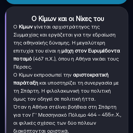
Ο Κίμων και οι Νίκες του
Ο
Κίμων
γίνεται αρχιστράτηγος της
Συμμαχίας και εργάζεται για την εδραίωση
της αθηναϊκής δύναμης. Η μεγαλύτερη
επιτυχία του είναι η
μάχη στον Ευρυμέδοντα
ποταμό
(467 π.Χ.), όπου η Αθήνα νικάει τους
Πέρσες.
Ο Κίμων εκπροσωπεί την
αριστοκρατική
παράταξη
και υποστηρίζει τη συνεργασία με
τη Σπάρτη. Η φιλολακωνική του πολιτική
όμως τον οδηγεί σε πολιτική ήττα.
Όταν η Αθήνα στέλνει βοήθεια στη Σπάρτη
464-
464
−
455
.X.
για τον Γ' Μεσσηνιακό Πόλεμο
,
π
455
οι φιλικές σχέσεις των δύο πόλεων
π.Χ.
διακόπτονται οριστικά.