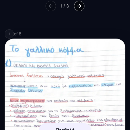
1
/
8
of
8
1