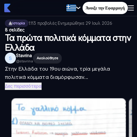
Άνοιξε την Εφαρμογή
1.113
προβολές
·
Ενημερώθηκε
29 Ιουλ 2026
·
Ιστορία
8 σελίδες
Τα πρώτα πολιτικά κόμματα στην
Ελλάδα
Stavrina
S
Ακολούθησε
@
stavrina
Στην Ελλάδα του 19ου αιώνα, τρία μεγάλα
πολιτικά κόμματα διαμόρφωσαν...
Δες περισσότερα