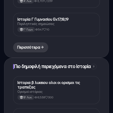
3,701
239
Α' Λυκ.
Ιστορία Γ Γυμνασίου Εν.17,18,19
Ιστορία
Περιληπτικές σημειώσεις
547
10
Γ' Γυμν.
Περισσότερα
Πιο δημοφιλή περιεχόμενα στο Ιστορία
9
Ιστορια β λυκειου ολοι οι ορισμοι τις
Ιστορία
τραπεζας
Ορισμοί ιστόριας
8,538
300
Β' Λυκ.