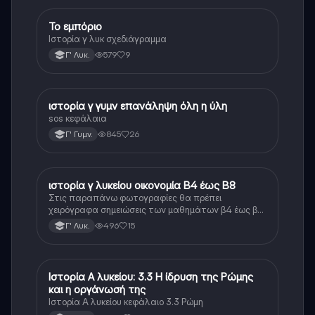
ίδια ή μοιάζουν αρκετά
Το εμπόριο
Ιστορία
Ιστορία γ λυκ σχεδιάγραμμα
579
9
Γ' Λυκ.
ιστορία γ γυμν επανάληψη όλη η ύλη
Ιστορία
sos κεφάλαια
845
26
Γ' Γυμν.
ιστορία γ λυκείου οικονομία Β4 έως Β8
Ιστορία
Στις παραπάνω φωτογραφίες θα πρέπει
χειρόγραφα σημειώσεις των μαθημάτων β4 έως β8
της οικονομίας της ιστορίας γ λυκείου οι σημειώσεις
496
15
Γ' Λυκ.
αυτές είναι ίδιες ή αρκετά κοντά στο πρωτότυπο
κείμενο.
Ιστορία Α λυκείου: 3.3 Η ίδρυση της Ρώμης
Ιστορία
και η οργάνωσή της
Ιστορία Α λυκείου κεφάλαιο 3.3 Ρώμη