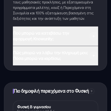
τους μαθησιακές προκλήσεις, με εξατομικευμένα
προγράμματα μελέτης, κουίζ ή Περιεχόμενα στη
Συνομιλία και 100% εξατομίκευση βασισμένη στις
δεξιότητες και την ανάπτυξη των μαθητών.
Πού μπορώ να κατεβάσω την
εφαρμογή Knowunity;
Μπορείτε να κατεβάσετε την εφαρμογή από το
Πώς μπορώ να λάβω την πληρωμή μου;
Google Play Store και το Apple App Store.
Πόσα μπορώ να κερδίσω;
Ναι, έχετε δωρεάν πρόσβαση στο περιεχόμενο της
εφαρμογής και στον AI companion μας. Για να
ξεκλειδώσετε ορισμένες λειτουργίες της εφαρμογής,
μπορείτε να αγοράσετε το Knowunity Pro.
Πιο δημοφιλή περιεχόμενα στο Φυσική
9
Φυσική Β γυμνασίου
Φυσική