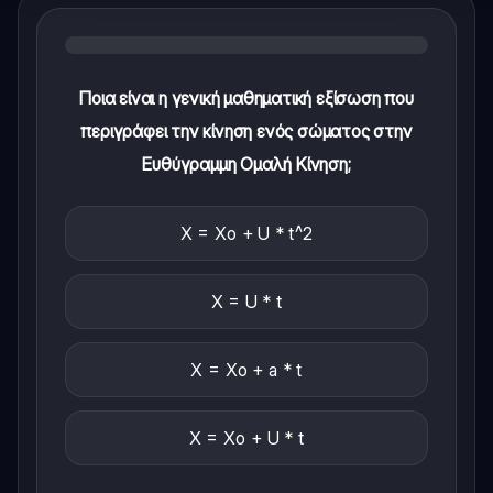
Ποια είναι η γενική μαθηματική εξίσωση που
περιγράφει την κίνηση ενός σώματος στην
Ευθύγραμμη Ομαλή Κίνηση;
X = Xo + U * t^2
X = U * t
X = Xo + a * t
X = Xo + U * t