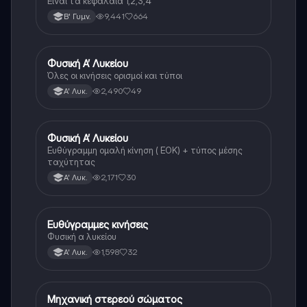
Είναι τα κεφάλαια 1,2,3,4
9,441
664
Β' Γυμν.
Φυσική Α’ Λυκείου
Φυσική
Όλες οι κινήσεις ορισμοί και τύποι
2,490
49
Α' Λυκ.
Φυσική Α’ Λυκείου
Φυσική
Ευθύγραμμη ομαλή κίνηση ( ΕΟΚ) + τύπος μέσης
ταχύτητας
2,171
30
Α' Λυκ.
Ευθύγραμμες κινήσεις
Φυσική
Φυσική α λυκείου
1,598
32
Α' Λυκ.
Μηχανική στερεού σώματος
Φυσική