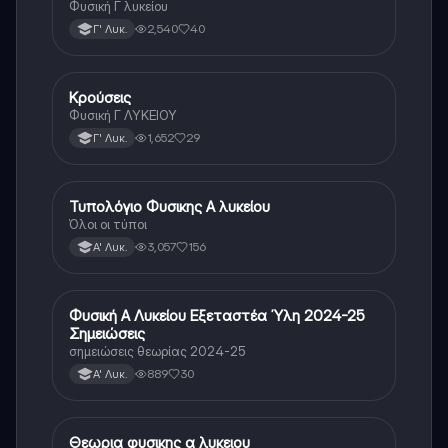
Φυσική Γ λυκείου
2,540
40
Γ' Λυκ.
Κρούσεις
Φυσική
Φυσική Γ ΛΥΚΕΙΟΥ
1,652
29
Γ' Λυκ.
Τυπολόγιο Φυσικης Α λυκείου
Φυσική
Όλοι οι τύποι
3,057
156
Α' Λυκ.
Φυσική Α Λυκείου Εξεταστέα Ύλη 2024-25
Φυσική
Σημειώσεις
σημειώσεις θεωρίας 2024-25
889
30
Α' Λυκ.
Θεωρια φυσικης α λυκειου
Φυσική