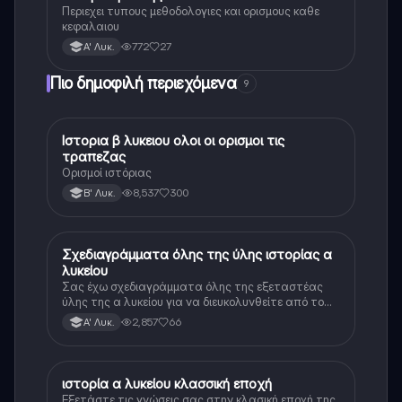
Περιεχει τυπους μεθοδολογιες και ορισμους καθε
κεφαλαιου
772
27
Α' Λυκ.
Πιο δημοφιλή περιεχόμενα
9
Ιστορια β λυκειου ολοι οι ορισμοι τις
Ιστορία
τραπεζας
Ορισμοί ιστόριας
8,537
300
Β' Λυκ.
Σχεδιαγράμματα όλης της ύλης ιστορίας α
Ιστορία
λυκείου
Σας έχω σχεδιαγράμματα όλης της εξεταστέας
ύλης της α λυκείου για να διευκολυνθείτε από το
τεράστιο βάρος του βιβλίου
2,857
66
Α' Λυκ.
ιστορία α λυκείου κλασσική εποχή
Ιστορία
Εξετάστε τις γνώσεις σας στην κλασική εποχή της