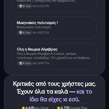
Κεφάλαιο 2 (άνθρωπος και περιβάλλον)
3,146
75
Β' Λυκ.
Μυκηναϊκός πολιτισμός !
Ιστορία
Μυκηναϊκός πολιτισμός
1,332
23
Α' Λυκ.
Ολη η θεωρια Αλγεβρας
Μαθηματικά
Ολη η θεωρια Αλγεβρα Α λυκειου, ορισμοι,
τυπολογιο, αποδειξεις. Οτι χρειαζεται να διαβασεις
για το θεωρητικο κομματι της αλγεβρας.
2,899
74
Α' Λυκ.
Κριτικές από τους χρήστες μας.
Έχουν όλα τα καλά —
και το
ίδιο θα είχες κι εσύ
.
4.6
/5
App Store
4.7
/5
Google Play