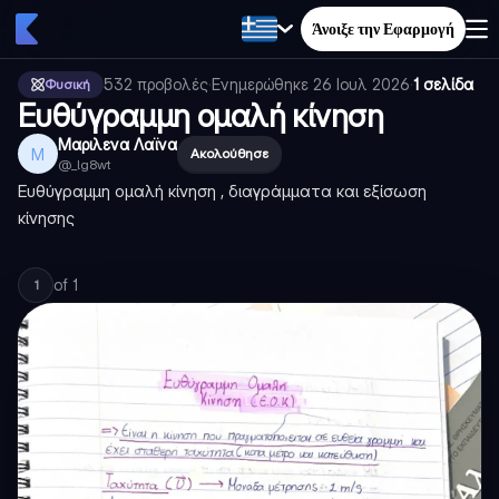
Άνοιξε την Εφαρμογή
532
προβολές
·
Ενημερώθηκε
26 Ιουλ 2026
·
1 σελίδα
Φυσική
Ευθύγραμμη ομαλή κίνηση
Μαριλενα Λαϊνα
Μ
Ακολούθησε
@
_lg8wt
Ευθύγραμμη ομαλή κίνηση , διαγράμματα και εξίσωση
κίνησης
of
1
1