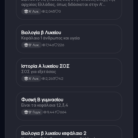
αρχαίας Ελλάδας, όπως διδάσκεται στην Α'
Λυκείου.
2,045
0
Α' Λυκ.
Βιολογία β Λυκείου
Βιολογία
Κεφάλαιο 1 άνθρωπος και υγεία
7,146
226
Β' Λυκ.
Ιστορία Α λυκείου ΣΟΣ
Ιστορία
ΣΟΣ για εξετάσεις
2,263
42
Α' Λυκ.
Φυσική Β γυμνασίου
Φυσική
Είναι τα κεφάλαια 1,2,3,4
9,441
664
Β' Γυμν.
Βιολογια β λυκείου κεφάλαιο 2
Βιολογία