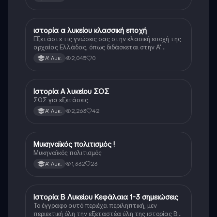
ιστορία α λυκείου κλασσική εποχή
Ιστορία
Εξετάστε τις γνώσεις σας στην κλασική εποχή της
αρχαίας Ελλάδας, όπως διδάσκεται στην Α'
Λυκείου.
2,045
0
Α' Λυκ.
Ιστορία Α λυκείου ΣΟΣ
Ιστορία
ΣΟΣ για εξετάσεις
2,263
42
Α' Λυκ.
Μυκηναϊκός πολιτισμός !
Ιστορία
Μυκηναϊκός πολιτισμός
1,332
23
Α' Λυκ.
Ιστορία Β Λυκείου Κεφάλαια 1-3 σημειώσεις
Ιστορία
Το έγγραφο αυτό περιέχει περιληπτική, μεν
περιεκτική όλη την εξεταστέα ύλη της ιστορίας Β