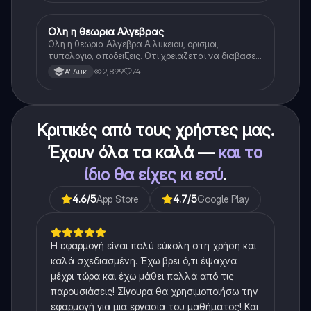
Ολη η θεωρια Αλγεβρας
Μαθηματικά
Ολη η θεωρια Αλγεβρα Α λυκειου, ορισμοι,
τυπολογιο, αποδειξεις. Οτι χρειαζεται να διαβασεις
για το θεωρητικο κομματι της αλγεβρας.
2,899
74
Α' Λυκ.
Κριτικές από τους χρήστες μας.
Έχουν όλα τα καλά —
και το
ίδιο θα είχες κι εσύ
.
4.6
/5
App Store
4.7
/5
Google Play
Η εφαρμογή είναι πολύ εύκολη στη χρήση και
καλά σχεδιασμένη. Έχω βρει ό,τι έψαχνα
μέχρι τώρα και έχω μάθει πολλά από τις
παρουσιάσεις! Σίγουρα θα χρησιμοποιήσω την
εφαρμογή για μια εργασία του μαθήματος! Και