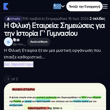
Άνοιξε την Εφαρμογή
510
προβολές
·
Ενημερώθηκε
18 Ιουλ 2026
·
2 σελίδες
Ιστορία
Η Φιλική Εταιρεία: Σημειώσεις για
την Ιστορία Γ' Γυμνασίου
📚🎀

Ακολούθησε
@
notes__..
Η Φιλική Εταιρία ήταν μια μυστική οργάνωση που
έπαιξε καθοριστικό...
Δες περισσότερα
of
2
1