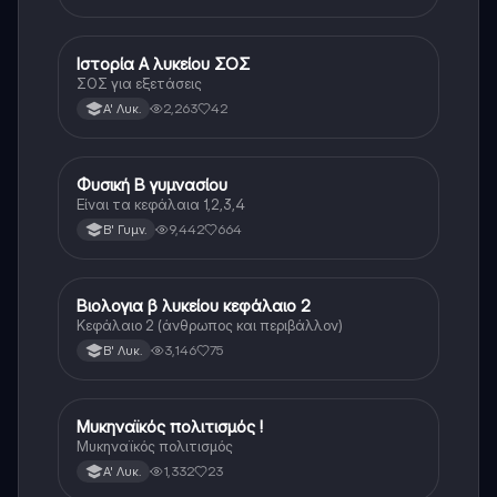
Ιστορία Α λυκείου ΣΟΣ
Ιστορία
ΣΟΣ για εξετάσεις
2,263
42
Α' Λυκ.
Φυσική Β γυμνασίου
Φυσική
Είναι τα κεφάλαια 1,2,3,4
9,442
664
Β' Γυμν.
Βιολογια β λυκείου κεφάλαιο 2
Βιολογία
Κεφάλαιο 2 (άνθρωπος και περιβάλλον)
3,146
75
Β' Λυκ.
Μυκηναϊκός πολιτισμός !
Ιστορία
Μυκηναϊκός πολιτισμός
1,332
23
Α' Λυκ.