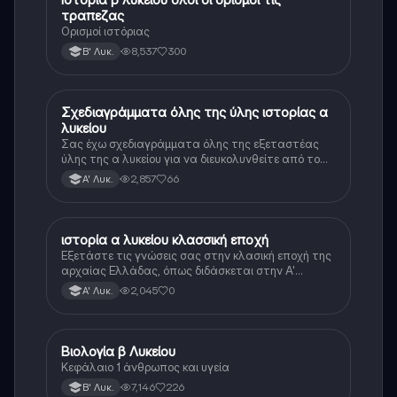
τραπεζας
Ορισμοί ιστόριας
8,537
300
Β' Λυκ.
Σχεδιαγράμματα όλης της ύλης ιστορίας α
Ιστορία
λυκείου
Σας έχω σχεδιαγράμματα όλης της εξεταστέας
ύλης της α λυκείου για να διευκολυνθείτε από το
τεράστιο βάρος του βιβλίου
2,857
66
Α' Λυκ.
ιστορία α λυκείου κλασσική εποχή
Ιστορία
Εξετάστε τις γνώσεις σας στην κλασική εποχή της
αρχαίας Ελλάδας, όπως διδάσκεται στην Α'
Λυκείου.
2,045
0
Α' Λυκ.
Βιολογία β Λυκείου
Βιολογία
Κεφάλαιο 1 άνθρωπος και υγεία
7,146
226
Β' Λυκ.