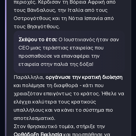
περιοχές. Κέρδισαν τη Βόρεια Αφρική από
τους Βάνδαλους, την Ιταλία από τους
Οστρογότθους και τη Νότια Ισπανία από
τους Βησιγότθους.
Σκέψου το έτσι:
Ο Ιουστινιανός ήταν σαν
CEO μιας τεράστιας εταιρείας που
προσπαθούσε να επαναφέρει την
εταιρεία στην παλιά της δόξα!
Παράλληλα,
οργάνωσε την κρατική διοίκηση
και πολέμησε τη διαφθορά - κάτι που
χρειαζόταν επειγόντως το κράτος. Ήθελε να
ελέγχει καλύτερα τους κρατικούς
υπαλλήλους και να κάνει το σύστημα πιο
αποτελεσματικό.
Στον θρησκευτικό τομέα, στήριξε την
Ορθόδοξη Εκκλησία
και προσπάθησε να