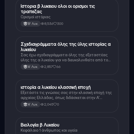
Ιστορια β λυκειου ολοι οι ορισμοι τις
Ιστορία
τραπεζας
Ορισμοί ιστόριας
8,536
300
Β' Λυκ.
Σχεδιαγράμματα όλης της ύλης ιστορίας α
Ιστορία
λυκείου
Σας έχω σχεδιαγράμματα όλης της εξεταστέας
ύλης της α λυκείου για να διευκολυνθείτε από το
τεράστιο βάρος του βιβλίου
2,857
66
Α' Λυκ.
ιστορία α λυκείου κλασσική εποχή
Ιστορία
Εξετάστε τις γνώσεις σας στην κλασική εποχή της
αρχαίας Ελλάδας, όπως διδάσκεται στην Α'
Λυκείου.
2,045
0
Α' Λυκ.
Βιολογία β Λυκείου
Βιολογία
Κεφάλαιο 1 άνθρωπος και υγεία