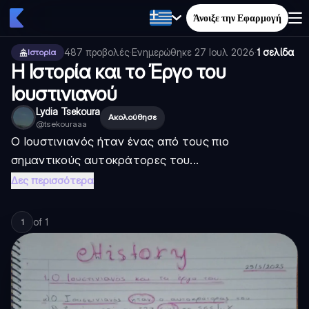
Άνοιξε την Εφαρμογή
487
προβολές
·
Ενημερώθηκε
27 Ιουλ 2026
·
1 σελίδα
Ιστορία
Η Ιστορία και το Έργο του
Ιουστινιανού
Lydia Tsekoura
Ακολούθησε
@
tsekouraaa
Ο Ιουστινιανός ήταν ένας από τους πιο
σημαντικούς αυτοκράτορες του...
Δες περισσότερα
of
1
1