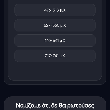
476-518 μ.Χ
527-565 μ.Χ
610-641 μ.Χ
717-741 μ.Χ
Νομίζαμε ότι δε θα ρωτούσες