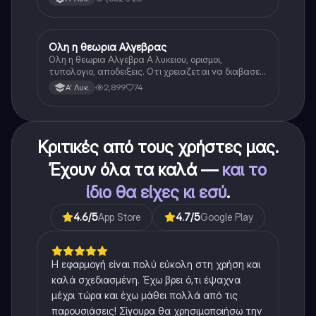
Ολη η θεωρια Αλγεβρας
Μαθηματικά
Ολη η θεωρια Αλγεβρα Α λυκειου, ορισμοι,
τυπολογιο, αποδειξεις. Οτι χρειαζεται να διαβασεις
για το θεωρητικο κομματι της αλγεβρας.
2,899
74
Α' Λυκ.
Κριτικές από τους χρήστες μας.
Έχουν όλα τα καλά —
και το
ίδιο θα είχες κι εσύ
.
4.6
/5
App Store
4.7
/5
Google Play
Η εφαρμογή είναι πολύ εύκολη στη χρήση και
καλά σχεδιασμένη. Έχω βρει ό,τι έψαχνα
μέχρι τώρα και έχω μάθει πολλά από τις
παρουσιάσεις! Σίγουρα θα χρησιμοποιήσω την