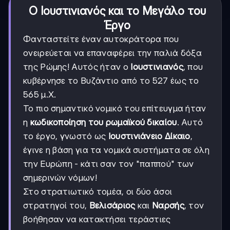
Ο Ιουστινιανός και το Μεγάλο του
Έργο
Φανταστείτε έναν αυτοκράτορα που
ονειρεύεται να επαναφέρει την παλιά δόξα
της Ρώμης! Αυτός ήταν ο
Ιουστινιανός
, που
κυβέρνησε το Βυζάντιο από το 527 έως το
565 μ.Χ.
Το πιο σημαντικό νομικό του επίτευγμα ήταν
η
κωδικοποίηση του ρωμαϊκού δικαίου
. Αυτό
το έργο, γνωστό ως
Ιουστινιάνειο Δίκαιο
,
έγινε η βάση για τα νομικά συστήματα σε όλη
την Ευρώπη - κάτι σαν τον "παππού" των
σημερινών νόμων!
Στο στρατιωτικό τομέα, οι δύο άσοι
στρατηγοί του,
Βελισάριος
και
Ναρσής
, τον
βοήθησαν να κατακτήσει τεράστιες