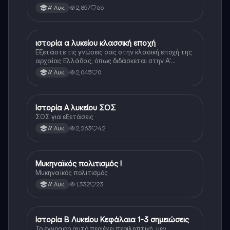
τεράστιο βάρος του βιβλίου
2,857
66
Α' Λυκ.
ιστορία α λυκείου κλασσική εποχή
Ιστορία
Εξετάστε τις γνώσεις σας στην κλασική εποχή της
αρχαίας Ελλάδας, όπως διδάσκεται στην Α'
Λυκείου.
2,045
0
Α' Λυκ.
Ιστορία Α λυκείου ΣΟΣ
Ιστορία
ΣΟΣ για εξετάσεις
2,263
42
Α' Λυκ.
Μυκηναϊκός πολιτισμός !
Ιστορία
Μυκηναϊκός πολιτισμός
1,332
23
Α' Λυκ.
Ιστορία Β Λυκείου Κεφάλαια 1-3 σημειώσεις
Ιστορία
Το έγγραφο αυτό περιέχει περιληπτική, μεν