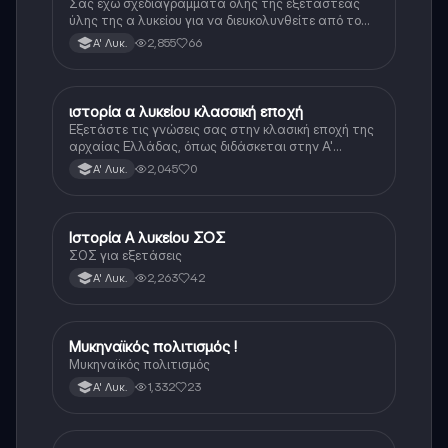
Σας έχω σχεδιαγράμματα όλης της εξεταστέας
ύλης της α λυκείου για να διευκολυνθείτε από το
τεράστιο βάρος του βιβλίου
2,855
66
Α' Λυκ.
ιστορία α λυκείου κλασσική εποχή
Ιστορία
Εξετάστε τις γνώσεις σας στην κλασική εποχή της
αρχαίας Ελλάδας, όπως διδάσκεται στην Α'
Λυκείου.
2,045
0
Α' Λυκ.
Ιστορία Α λυκείου ΣΟΣ
Ιστορία
ΣΟΣ για εξετάσεις
2,263
42
Α' Λυκ.
Μυκηναϊκός πολιτισμός !
Ιστορία
Μυκηναϊκός πολιτισμός
1,332
23
Α' Λυκ.