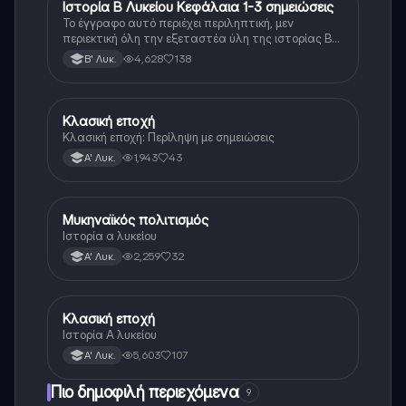
Ιστορία Β Λυκείου Κεφάλαια 1-3 σημειώσεις
Ιστορία
Το έγγραφο αυτό περιέχει περιληπτική, μεν
περιεκτική όλη την εξεταστέα ύλη της ιστορίας Β
λυκείου για τα πρώτα 3 Κεφάλαια, δηλαδή την
4,628
138
Β' Λυκ.
μισή ύλη. Το έγγραφο έχει γραφτεί με προσοχή και
άριστη ταυτόσημο το βιβλίο, όμως πολύ πιο απλά
στη κατανόηση!
Κλασική εποχή
Ιστορία
Κλασική εποχή: Περίληψη με σημειώσεις
1,943
43
Α' Λυκ.
Μυκηναϊκός πολιτισμός
Ιστορία
Ιστορία α λυκείου
2,259
32
Α' Λυκ.
Κλασική εποχή
Ιστορία
Ιστορία Α λυκείου
5,603
107
Α' Λυκ.
Πιο δημοφιλή περιεχόμενα
9