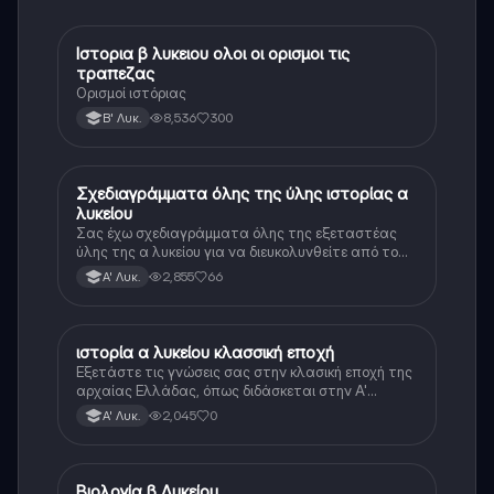
Ιστορια β λυκειου ολοι οι ορισμοι τις
Ιστορία
τραπεζας
Ορισμοί ιστόριας
8,536
300
Β' Λυκ.
Σχεδιαγράμματα όλης της ύλης ιστορίας α
Ιστορία
λυκείου
Σας έχω σχεδιαγράμματα όλης της εξεταστέας
ύλης της α λυκείου για να διευκολυνθείτε από το
τεράστιο βάρος του βιβλίου
2,855
66
Α' Λυκ.
ιστορία α λυκείου κλασσική εποχή
Ιστορία
Εξετάστε τις γνώσεις σας στην κλασική εποχή της
αρχαίας Ελλάδας, όπως διδάσκεται στην Α'
Λυκείου.
2,045
0
Α' Λυκ.
Βιολογία β Λυκείου
Βιολογία