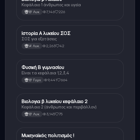
Κεφάλαιο 1 άνθρωπος και υγεία
7,146
226
Β' Λυκ.
Ιστορία Α λυκείου ΣΟΣ
Ιστορία
ΣΟΣ για εξετάσεις
2,263
42
Α' Λυκ.
Φυσική Β γυμνασίου
Φυσική
Είναι τα κεφάλαια 1,2,3,4
9,441
664
Β' Γυμν.
Βιολογια β λυκείου κεφάλαιο 2
Βιολογία
Κεφάλαιο 2 (άνθρωπος και περιβάλλον)
3,145
75
Β' Λυκ.
Μυκηναϊκός πολιτισμός !
Ιστορία