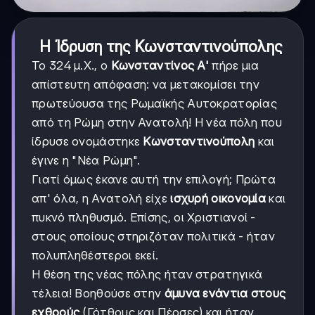
Η Ίδρυση της Κωνσταντινούπολης
Το 324 μ.Χ., ο
Κωνσταντίνος Α'
πήρε μια
απίστευτη απόφαση: να μετακομίσει την
πρωτεύουσα της Ρωμαϊκής Αυτοκρατορίας
από τη Ρώμη στην Ανατολή! Η νέα πόλη που
ίδρυσε ονομάστηκε
Κωνσταντινούπολη
και
έγινε η "Νέα Ρώμη".
Γιατί όμως έκανε αυτή την επιλογή; Πρώτα
απ' όλα, η Ανατολή είχε
ισχυρή οικονομία
και
πυκνό πληθυσμό. Επίσης, οι Χριστιανοί -
στους οποίους στηριζόταν πολιτικά - ήταν
πολυπληθέστεροι εκεί.
Η θέση της νέας πόλης ήταν στρατηγικά
τέλεια! Βοηθούσε στην
άμυνα ενάντια στους
εχθρούς
(Γότθους και Πέρσες) και ήταν