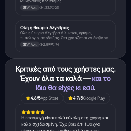
Μυκηναϊκός πολιτισμός
1,332
23
Α' Λυκ.
Ολη η θεωρια Αλγεβρας
Μαθηματικά
Ολη η θεωρια Αλγεβρα Α λυκειου, ορισμοι,
τυπολογιο, αποδειξεις. Οτι χρειαζεται να διαβασεις
για το θεωρητικο κομματι της αλγεβρας.
2,899
74
Α' Λυκ.
Κριτικές από τους χρήστες μας.
Έχουν όλα τα καλά —
και το
ίδιο θα είχες κι εσύ
.
4.6
/5
App Store
4.7
/5
Google Play
Η εφαρμογή είναι πολύ εύκολη στη χρήση και
καλά σχεδιασμένη. Έχω βρει ό,τι έψαχνα
μέχρι τώρα και έχω μάθει πολλά από τις