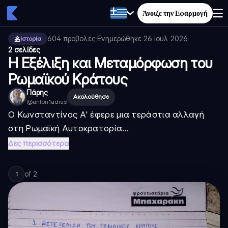
Άνοιξε την Εφαρμογή
604
προβολές
·
Ενημερώθηκε
26 Ιουλ 2026
·
Ιστορία
2 σελίδες
Η Εξέλιξη και Μεταμόρφωση του
Ρωμαϊκού Κράτους
Πάρης
Ακολούθησε
@
anton1adiss
Ο Κωνσταντίνος Α' έφερε μια τεράστια αλλαγή
στη Ρωμαϊκή Αυτοκρατορία...
Δες περισσότερα
of
2
1