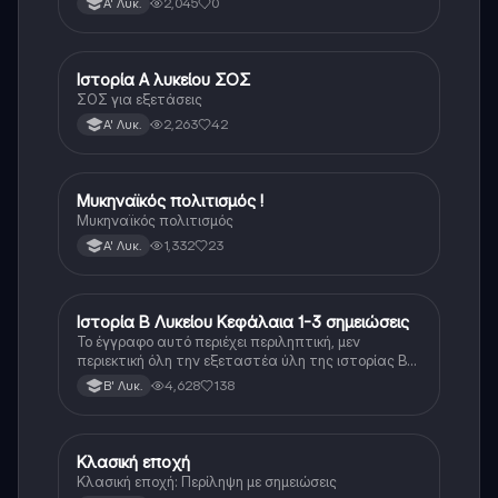
2,045
0
Α' Λυκ.
Ιστορία Α λυκείου ΣΟΣ
Ιστορία
ΣΟΣ για εξετάσεις
2,263
42
Α' Λυκ.
Μυκηναϊκός πολιτισμός !
Ιστορία
Μυκηναϊκός πολιτισμός
1,332
23
Α' Λυκ.
Ιστορία Β Λυκείου Κεφάλαια 1-3 σημειώσεις
Ιστορία
Το έγγραφο αυτό περιέχει περιληπτική, μεν
περιεκτική όλη την εξεταστέα ύλη της ιστορίας Β
λυκείου για τα πρώτα 3 Κεφάλαια, δηλαδή την
4,628
138
Β' Λυκ.
μισή ύλη. Το έγγραφο έχει γραφτεί με προσοχή και
άριστη ταυτόσημο το βιβλίο, όμως πολύ πιο απλά
στη κατανόηση!
Κλασική εποχή
Ιστορία
Κλασική εποχή: Περίληψη με σημειώσεις