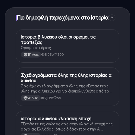
ξεκλειδώσετε ορισμένες λειτουργίες της εφαρμογής,
μπορείτε να αγοράσετε το Knowunity Pro.
Πιο δημοφιλή περιεχόμενα στο Ιστορία
9
Ιστορια β λυκειου ολοι οι ορισμοι τις
Ιστορία
τραπεζας
Ορισμοί ιστόριας
8,536
300
Β' Λυκ.
Σχεδιαγράμματα όλης της ύλης ιστορίας α
Ιστορία
λυκείου
Σας έχω σχεδιαγράμματα όλης της εξεταστέας
ύλης της α λυκείου για να διευκολυνθείτε από το
τεράστιο βάρος του βιβλίου
2,855
66
Α' Λυκ.
ιστορία α λυκείου κλασσική εποχή
Ιστορία
Εξετάστε τις γνώσεις σας στην κλασική εποχή της
αρχαίας Ελλάδας, όπως διδάσκεται στην Α'
Λυκείου.