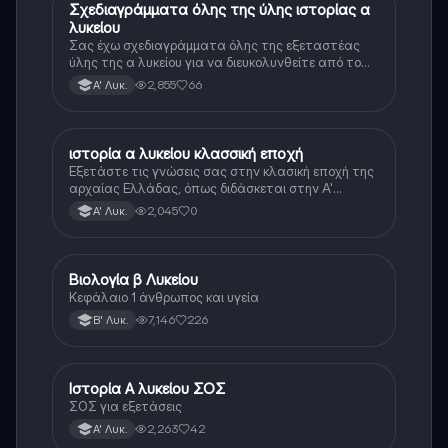
Σχεδιαγράμματα όλης της ύλης ιστορίας α
Ιστορία
λυκείου
Σας έχω σχεδιαγράμματα όλης της εξεταστέας
ύλης της α λυκείου για να διευκολυνθείτε από το
τεράστιο βάρος του βιβλίου
2,855
66
Α' Λυκ.
ιστορία α λυκείου κλασσική εποχή
Ιστορία
Εξετάστε τις γνώσεις σας στην κλασική εποχή της
αρχαίας Ελλάδας, όπως διδάσκεται στην Α'
Λυκείου.
2,045
0
Α' Λυκ.
Βιολογία β Λυκείου
Βιολογία
Κεφάλαιο 1 άνθρωπος και υγεία
7,146
226
Β' Λυκ.
Ιστορία Α λυκείου ΣΟΣ
Ιστορία
ΣΟΣ για εξετάσεις
2,263
42
Α' Λυκ.