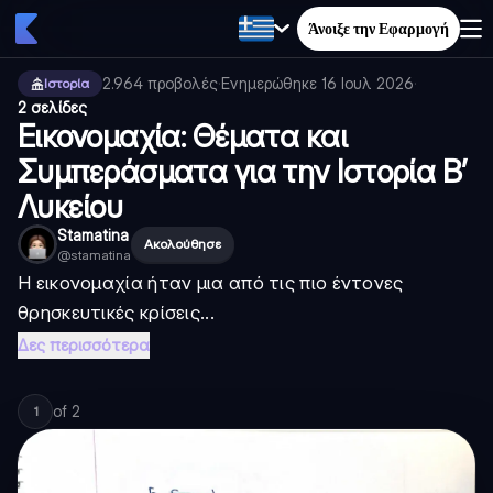
Άνοιξε την Εφαρμογή
2.964
προβολές
·
Ενημερώθηκε
16 Ιουλ 2026
·
Ιστορία
2 σελίδες
Εικονομαχία: Θέματα και
Συμπεράσματα για την Ιστορία Β’
Λυκείου
Stamatina
Ακολούθησε
@
stamatina
Η εικονομαχία ήταν μια από τις πιο έντονες
θρησκευτικές κρίσεις...
Δες περισσότερα
of
2
1