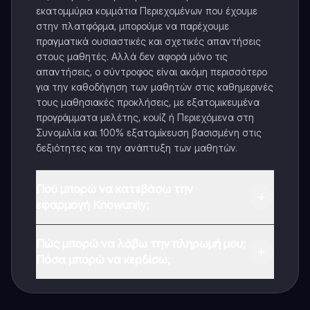
εκατομμύρια κομμάτια Περιεχομένων που έχουμε
στην πλατφόρμα, μπορούμε να παρέχουμε
πραγματικά ουσιαστικές και σχετικές απαντήσεις
στους μαθητές. Αλλά δεν αφορά μόνο τις
απαντήσεις, ο σύντροφος είναι ακόμη περισσότερο
για την καθοδήγηση των μαθητών στις καθημερινές
τους μαθησιακές προκλήσεις, με εξατομικευμένα
προγράμματα μελέτης, κουίζ ή Περιεχόμενα στη
Συνομιλία και 100% εξατομίκευση βασισμένη στις
δεξιότητες και την ανάπτυξη των μαθητών.
Πού μπορώ να κατεβάσω την
εφαρμογή Knowunity;
Μπορείτε να κατεβάσετε την εφαρμογή από το
Πώς μπορώ να λάβω την πληρωμή μου;
Google Play Store και το Apple App Store.
Πόσα μπορώ να κερδίσω;
Ναι, έχετε δωρεάν πρόσβαση στο περιεχόμενο της
εφαρμογής και στον AI companion μας. Για να