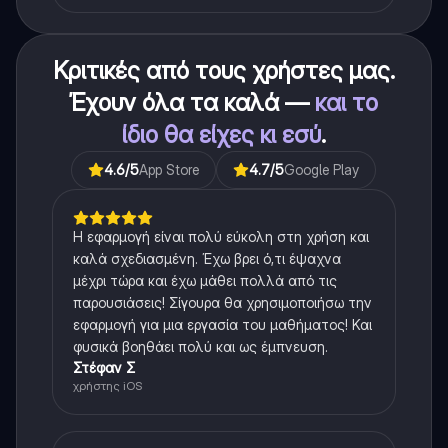
Κριτικές από τους χρήστες μας.
Έχουν όλα τα καλά —
και το
ίδιο θα είχες κι εσύ
.
4.6
/5
App Store
4.7
/5
Google Play
Η εφαρμογή είναι πολύ εύκολη στη χρήση και
καλά σχεδιασμένη. Έχω βρει ό,τι έψαχνα
μέχρι τώρα και έχω μάθει πολλά από τις
παρουσιάσεις! Σίγουρα θα χρησιμοποιήσω την
εφαρμογή για μια εργασία του μαθήματος! Και
φυσικά βοηθάει πολύ και ως έμπνευση.
Στέφαν Σ
χρήστης iOS