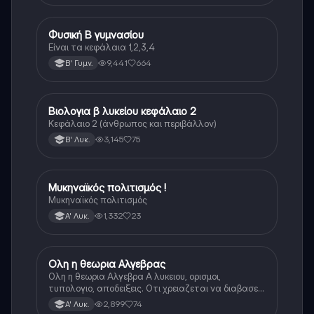
Φυσική Β γυμνασίου
Φυσική
Είναι τα κεφάλαια 1,2,3,4
9,441
664
Β' Γυμν.
Βιολογια β λυκείου κεφάλαιο 2
Βιολογία
Κεφάλαιο 2 (άνθρωπος και περιβάλλον)
3,145
75
Β' Λυκ.
Μυκηναϊκός πολιτισμός !
Ιστορία
Μυκηναϊκός πολιτισμός
1,332
23
Α' Λυκ.
Ολη η θεωρια Αλγεβρας
Μαθηματικά
Ολη η θεωρια Αλγεβρα Α λυκειου, ορισμοι,
τυπολογιο, αποδειξεις. Οτι χρειαζεται να διαβασεις
για το θεωρητικο κομματι της αλγεβρας.
2,899
74
Α' Λυκ.