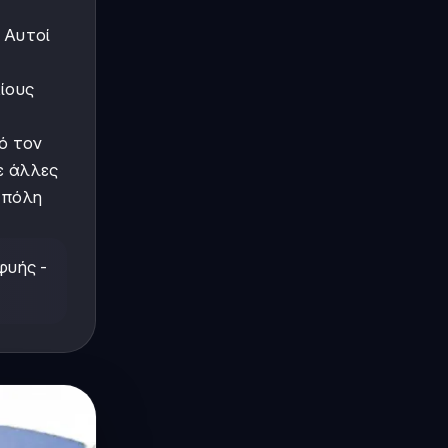
 Αυτοί
ίους
ό τον
ε άλλες
 πόλη
φυής -