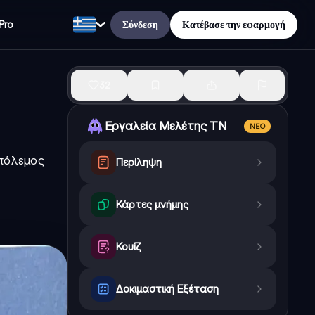
Σύνδεση
Κατέβασε την εφαρμογή
Pro
32
Εργαλεία Μελέτης ΤΝ
ΝΈΟ
 πόλεμος
Περίληψη
Κάρτες μνήμης
Κουίζ
Δοκιμαστική Εξέταση