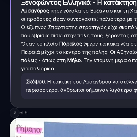
Ξενοφώντος Ελληνικά - Η κατάκτηση
Λύσανδρος
πήρε εύκολα το Βυζάντιο και τη Χα
οι προδότες είχαν συνεργαστεί παλιότερα με 
Ο έξυπνος Σπαρτιάτης στρατηγός είχε σκοπό
που έβρισκε πίσω στην πόλη τους, ξέροντας ότ
Όταν το πλοίο
Πάραλος
έφερε τα κακά νέα στ
Πειραιά μέχρι το κέντρο της πόλης. Οι Αθηναί
πόλεις - όπως στη
Μήλο
. Την επόμενη μέρα απ
για πολιορκία.
Σκέψου
: Η τακτική του Λυσάνδρου να στέλνε
περισσότεροι άνθρωποι σήμαιναν λιγότερο φ
of
5
2