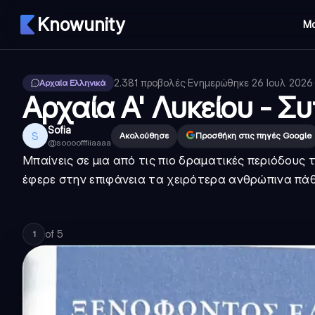
Knowunity
Μ
2.381
προβολές
·
Ενημερώθηκε
26 Ιουλ 2026
·
Αρχαία Ελληνικά
Αρχαία Α' Λυκείου - Σ
Sofia
S
Ακολούθησε
Προσθήκη στις πηγές Google
@
soooofffiiaaaa
Μπαίνεις σε μια από τις πιο δραματικές περιόδους
έφερε στην επιφάνεια τα χειρότερα ανθρώπινα πάθ
of
5
1