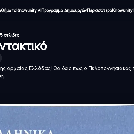
αθήματα
Knowunity AI
Πρόγραμμα Δημιουργών
Περισσότερα
Knowunity 
5 σελίδες
υντακτικό
 της αρχαίας Ελλάδας! Θα δεις πώς ο Πελοποννησιακός
η.