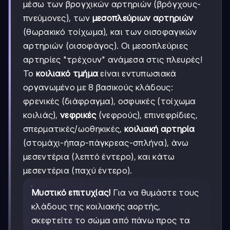
μέσω των βρογχικών αρτηριών (βρόγχους-
πνεύμονες), των
μεσοπλεύριων αρτηριών
(θωρακικό τοίχωμα), και των οισοφαγικών
αρτηριών (οισοφάγος). Οι μεσοπλεύριες
αρτηρίες "τρέχουν" ανάμεσα στις πλευρές!
Το
κοιλιακό τμήμα
είναι εντυπωσιακά
οργανωμένο με 8 βασικούς κλάδους:
φρενικές (διάφραγμα), οσφυικές (τοίχωμα
κοιλιάς),
νεφρικές
(νεφρούς), επινεφρίδιες,
σπερματικές/ωοθηκικές,
κοιλιακή αρτηρία
(στομάχι-ήπαρ-πάγκρεας-σπλήνα), άνω
μεσεντέρια (λεπτό έντερο), και κάτω
μεσεντέρια (παχύ έντερο).
Μυστικό επιτυχίας!
Για να θυμάστε τους
κλάδους της κοιλιακής αορτής,
σκεφτείτε το σώμα από πάνω προς τα