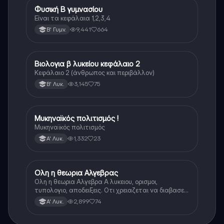
Φυσική Β γυμνασίου
Φυσική
Είναι τα κεφάλαια 1,2,3,4
9,441
664
Β' Γυμν.
Βιολογια β λυκείου κεφάλαιο 2
Βιολογία
Κεφάλαιο 2 (άνθρωπος και περιβάλλον)
3,145
75
Β' Λυκ.
Μυκηναϊκός πολιτισμός !
Ιστορία
Μυκηναϊκός πολιτισμός
1,332
23
Α' Λυκ.
Ολη η θεωρια Αλγεβρας
Μαθηματικά
Ολη η θεωρια Αλγεβρα Α λυκειου, ορισμοι,
τυπολογιο, αποδειξεις. Οτι χρειαζεται να διαβασεις
για το θεωρητικο κομματι της αλγεβρας.
2,899
74
Α' Λυκ.