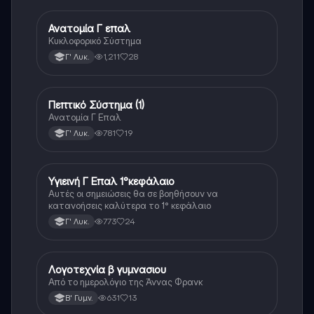
Ανατομία Γ επαλ
Άλλα
Κυκλοφορικό Σύστημα
1,211
28
Γ' Λυκ.
Πεπτικό Σύστημα (1)
Άλλα
Ανατομία Γ Επαλ
781
19
Γ' Λυκ.
Υγιεινή Γ Επαλ 1°κεφάλαιο
Άλλα
Αυτές οι σημειώσεις θα σε βοηθήσουν να
κατανοήσεις καλύτερα το 1° κεφάλαιο
773
24
Γ' Λυκ.
Λογοτεχνία β γυμνασιου
Άλλα
Από το ημερολόγιο της Άννας Φρανκ
631
13
Β' Γυμν.