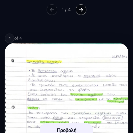
1
/
4
of
4
1
Προβολή