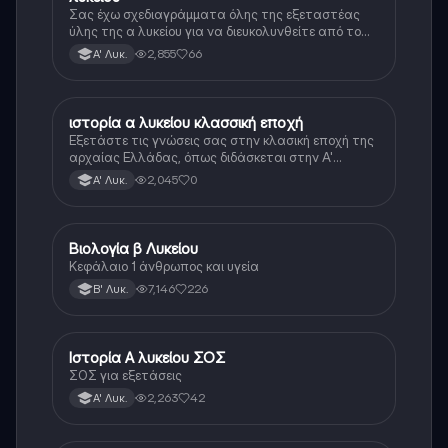
Σας έχω σχεδιαγράμματα όλης της εξεταστέας
ύλης της α λυκείου για να διευκολυνθείτε από το
τεράστιο βάρος του βιβλίου
2,855
66
Α' Λυκ.
ιστορία α λυκείου κλασσική εποχή
Ιστορία
Εξετάστε τις γνώσεις σας στην κλασική εποχή της
αρχαίας Ελλάδας, όπως διδάσκεται στην Α'
Λυκείου.
2,045
0
Α' Λυκ.
Βιολογία β Λυκείου
Βιολογία
Κεφάλαιο 1 άνθρωπος και υγεία
7,146
226
Β' Λυκ.
Ιστορία Α λυκείου ΣΟΣ
Ιστορία
ΣΟΣ για εξετάσεις
2,263
42
Α' Λυκ.