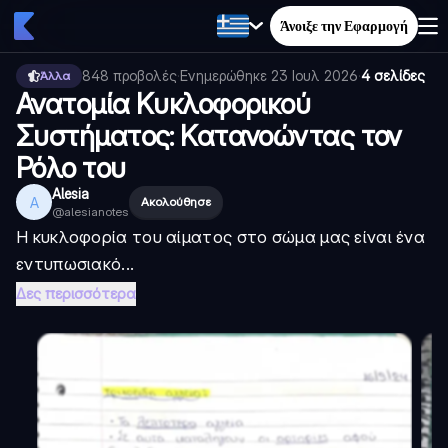
Άνοιξε την Εφαρμογή
848
προβολές
·
Ενημερώθηκε
23 Ιουλ 2026
·
4 σελίδες
Άλλα
Ανατομία Κυκλοφορικού
Συστήματος: Κατανοώντας τον
Ρόλο του
Alesia
A
Ακολούθησε
@
alesianotes
Η κυκλοφορία του αίματος στο σώμα μας είναι ένα
εντυπωσιακό...
Δες περισσότερα