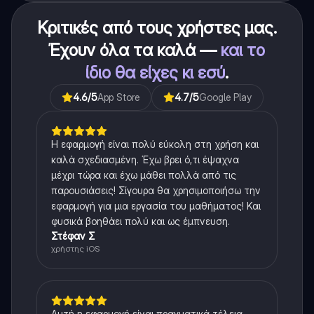
Κριτικές από τους χρήστες μας.
Έχουν όλα τα καλά —
και το
ίδιο θα είχες κι εσύ
.
4.6
/5
App Store
4.7
/5
Google Play
Η εφαρμογή είναι πολύ εύκολη στη χρήση και
καλά σχεδιασμένη. Έχω βρει ό,τι έψαχνα
μέχρι τώρα και έχω μάθει πολλά από τις
παρουσιάσεις! Σίγουρα θα χρησιμοποιήσω την
εφαρμογή για μια εργασία του μαθήματος! Και
φυσικά βοηθάει πολύ και ως έμπνευση.
Στέφαν Σ
χρήστης iOS
Αυτή η εφαρμογή είναι πραγματικά τέλεια.