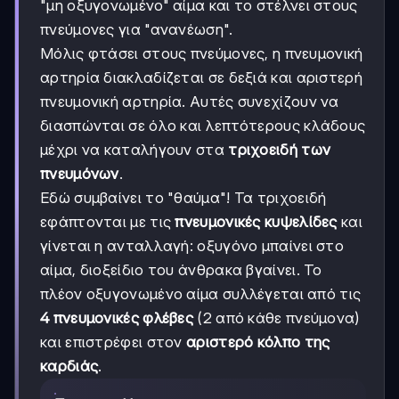
"μη οξυγονωμένο" αίμα και το στέλνει στους
πνεύμονες για "ανανέωση".
Μόλις φτάσει στους πνεύμονες, η πνευμονική
αρτηρία διακλαδίζεται σε δεξιά και αριστερή
πνευμονική αρτηρία. Αυτές συνεχίζουν να
διασπώνται σε όλο και λεπτότερους κλάδους
μέχρι να καταλήγουν στα
τριχοειδή των
πνευμόνων
.
Εδώ συμβαίνει το "θαύμα"! Τα τριχοειδή
εφάπτονται με τις
πνευμονικές κυψελίδες
και
γίνεται η ανταλλαγή: οξυγόνο μπαίνει στο
αίμα, διοξείδιο του άνθρακα βγαίνει. Το
πλέον οξυγονωμένο αίμα συλλέγεται από τις
4 πνευμονικές φλέβες
(2 από κάθε πνεύμονα)
και επιστρέφει στον
αριστερό κόλπο της
καρδιάς
.