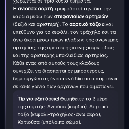
χωρίζεται σε τρία κύρια τμήματα.
Η
ανιούσα αορτή
τροφοδοτεί την ίδια την
καρδιά μέσω των
στεφανιαίων αρτηριών
(δεξιά και αριστερή). Το
αορτικό τόξο
είναι
υπεύθυνο για το κεφάλι, τον τράχηλο και τα
άνω άκρα μέσω τριών κλάδων: της ανώνυμης
αρτηρίας, της αριστερής κοινής καρωτίδας
και της αριστερής υποκλείδιας αρτηρίας.
Κάθε ένας από αυτούς τους κλάδους
συνεχίζει να διασπάται σε μικρότερους,
δημιουργώντας ένα πυκνό δίκτυο που φτάνει
σε κάθε γωνιά των οργάνων που αιματώνει.
Tip για εξετάσεις!
Θυμηθείτε τα 3 μέρη
της αορτής: Ανιούσα (καρδιά), Αορτικό
τόξο (κεφάλι-τράχηλος-άνω άκρα),
Κατιούσα (υπόλοιπο σώμα).