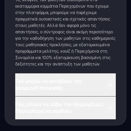
εκατομμύρια κομμάτια Περιεχομένων που έχουμε
στην πλατφόρμα, μπορούμε να παρέχουμε
πραγματικά ουσιαστικές και σχετικές απαντήσεις
στους μαθητές. Αλλά δεν αφορά μόνο τις
απαντήσεις, ο σύντροφος είναι ακόμη περισσότερο
για την καθοδήγηση των μαθητών στις καθημερινές
τους μαθησιακές προκλήσεις, με εξατομικευμένα
προγράμματα μελέτης, κουίζ ή Περιεχόμενα στη
Συνομιλία και 100% εξατομίκευση βασισμένη στις
δεξιότητες και την ανάπτυξη των μαθητών.
Πού μπορώ να κατεβάσω την
εφαρμογή Knowunity;
Μπορείτε να κατεβάσετε την εφαρμογή από το
Πώς μπορώ να λάβω την πληρωμή μου;
Google Play Store και το Apple App Store.
Πόσα μπορώ να κερδίσω;
Ναι, έχετε δωρεάν πρόσβαση στο περιεχόμενο της
εφαρμογής και στον AI companion μας. Για να