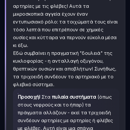
αρτηρίες με τις φλέβες! Αυτά τα
μικροσκοπικά αγγεία έχουν έναν
εντυπωσιακό ρόλο: τα τοιχώματά τους είναι
τόσο λεπτά που επιτρέπουν σε χημικές
ουσίες και κύτταρα να περνούν εύκολα μέσα
κι έξω.
Εδώ συμβαίνει η πραγματική "δουλειά" της
κυκλοφορίας - η ανταλλαγή οξυγόνου,
θρεπτικών ουσιών και αποβλήτων! Συνήθως,
τα τριχοειδή συνδέουν το αρτηριακό με το
φλεβικό σύστημα.
Προσοχή!
Στα
πυλαία συστήματα
(όπως
στους νεφρούς και το ήπαρ) τα
πράγματα αλλάζουν - εκεί τα τριχοειδή
συνδέουν αρτηρίες με αρτηρίες ή φλέβες
με φλέβες. Αυτή είναι μια σπάνια