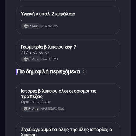
Υγιεινή γ επαλ 2 κεφάλαιο
Άλλα
.
474
12
Γ' Λυκ.
Γεωμετρία β λυκείου κεφ 7
Άλλα
7.1 7.4 7.5 7.6 7.7
485
11
Β' Λυκ.
Πιο δημοφιλή περιεχόμενα
9
Ιστορια β λυκειου ολοι οι ορισμοι τις
Ιστορία
τραπεζας
Ορισμοί ιστόριας
8,536
300
Β' Λυκ.
Σχεδιαγράμματα όλης της ύλης ιστορίας α
Ιστορία
λυκείου