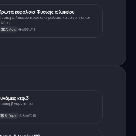
Πρώτα κεφάλαια Φυσικης α λυκείου
Φυσική
Φυσική α λυκείου πρώτα κεφάλαια κατανοητά και
πλήρη
688
11
Α' Λυκ.
υνάμεις κεφ.3
Φυσική
υσική β γυμνασίου
866
15
Β' Γυμν.