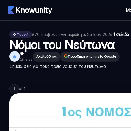
Knowunity
Μ
870
προβολές
·
Ενημερώθηκε
23 Ιουλ 2026
·
1 σελίδα
Φυσική
Νόμοι του Νεύτωνα
💗

Ακολούθησε
Προσθήκη στις πηγές Google
@
haraa
Σημειώσεις για τους τρεις νόμους του Νεύτωνα
of
1
1