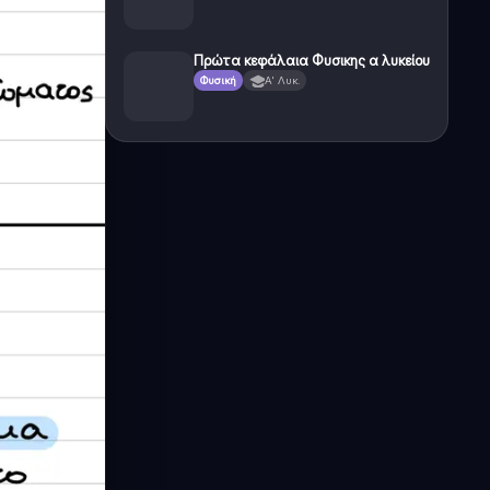
Πρώτα κεφάλαια Φυσικης α λυκείου
Φυσική
Α' Λυκ.