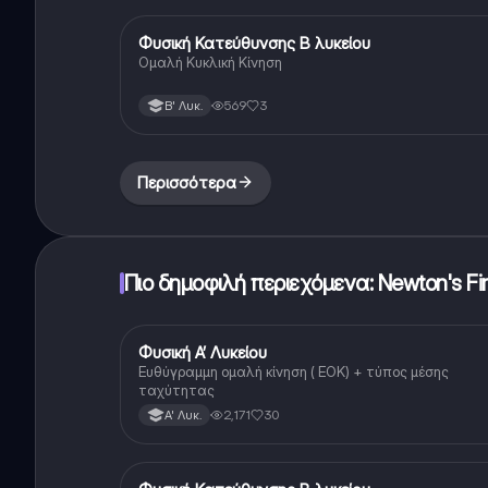
Φυσική Κατεύθυνσης Β λυκείου
Φυσική (Θετ.)
Ομαλή Κυκλική Κίνηση
569
3
Β' Λυκ.
Περισσότερα
Πιο δημοφιλή περιεχόμενα: Newton's Fi
Φυσική Α’ Λυκείου
Φυσική
Ευθύγραμμη ομαλή κίνηση ( ΕΟΚ) + τύπος μέσης
ταχύτητας
2,171
30
Α' Λυκ.