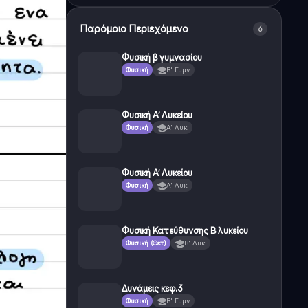
Παρόμοιο Περιεχόμενο
6
Φυσική β γυμνασίου
Φυσική
Β' Γυμν.
Φυσική Α’ Λυκείου
Φυσική
Α' Λυκ.
Φυσική Α’ Λυκείου
Φυσική
Α' Λυκ.
Φυσική Κατεύθυνσης Β λυκείου
Φυσική (Θετ.)
Β' Λυκ.
Δυνάμεις κεφ.3
Φυσική
Β' Γυμν.