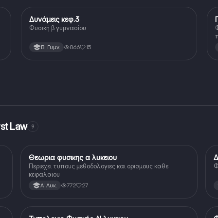
Δυνάμεις κεφ.3
Φυσική
Φυσική β γυμνασίου
866
15
Β' Γυμν.
rst Law
9
Θεωρια φυσικης α λυκειου
Δ
Φυσική
Περιεχει τυπους μεθοδολογιες και ορισμους καθε
Φ
κεφαλαιου
772
27
Α' Λυκ.