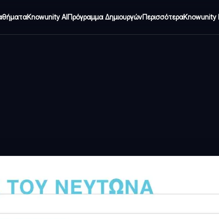
αθήματα
Knowunity AI
Πρόγραμμα Δημιουργών
Περισσότερα
Knowunity 