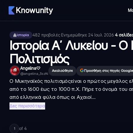
Knowunity
Μ
482
προβολές
·
Ενημερώθηκε
24 Ιουλ 2026
·
4 σελίδε
Ιστορία
Ιστορία Α΄ Λυκείου - 
Πολιτισμός
Angelina♡
Ακολούθησε
Προσθήκη στις πηγές Google
@
angelina_3szf4
Ο
Μυκηναϊκός πολιτισμός
είναι ο πρώτος μεγάλος 
από το 1600 έως το 1000 π.Χ. Πήρε το όνομά του α
από ελληνικά φύλα όπως οι Αχαιοί...
Δες περισσότερα
of
4
1