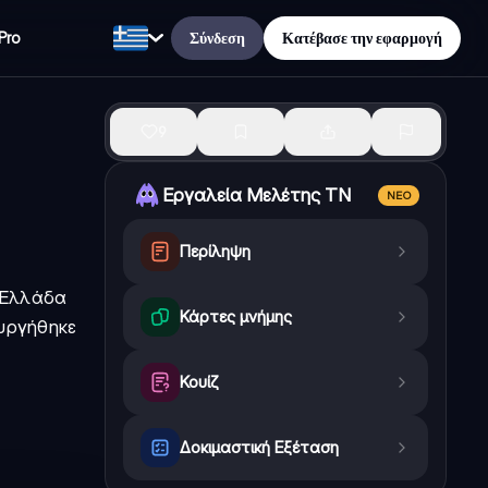
Σύνδεση
Κατέβασε την εφαρμογή
Pro
9
Εργαλεία Μελέτης ΤΝ
ΝΈΟ
Περίληψη
ή Ελλάδα
Κάρτες μνήμης
ουργήθηκε
Κουίζ
Δοκιμαστική Εξέταση