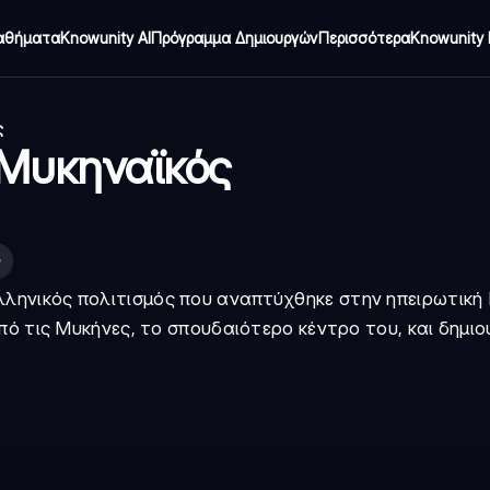
αθήματα
Knowunity AI
Πρόγραμμα Δημιουργών
Περισσότερα
Knowunity 
ς
Ο Μυκηναϊκός
ελληνικός πολιτισμός που αναπτύχθηκε στην ηπειρωτικ
πό τις Μυκήνες, το σπουδαιότερο κέντρο του, και δημι