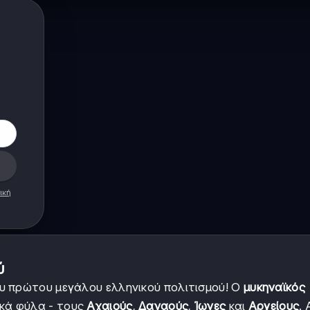
ική
ύ
υ πρώτου μεγάλου ελληνικού πολιτισμού! Ο
μυκηναϊκός
κά φύλα - τους
Αχαιούς
,
Δαναούς
,
Ίωνες
και
Αργείους
.