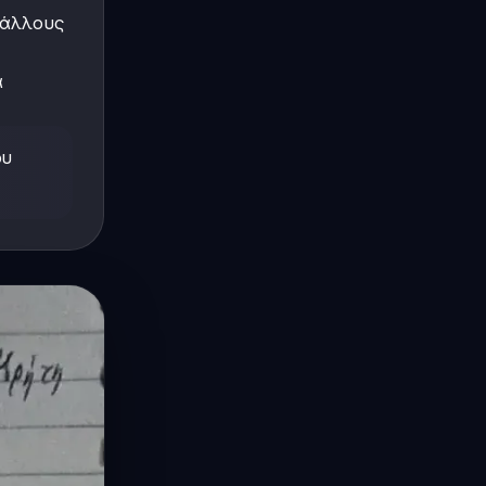
 άλλους
α
ου