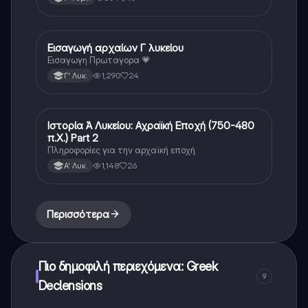
Εισαγωγή αρχαίων Γ λυκείου
Αρχαία Ελληνικά
Εισαγωγη Πρωταγορα 💗
1,290
24
Γ' Λυκ.
Ιστορία Ά Λυκείου: Αχραϊκή Εποχή (750-480
Νέα Ελληνικά
π.Χ.) Part 2
Πληροφορίες για την αρχαϊκή εποχή
1,148
26
Α' Λυκ.
Περισσότερα
Πιο δημοφιλή περιεχόμενα: Greek
9
Declensions