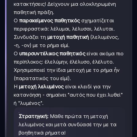
κατακτήσεις! Δείχνουν μια ολοκληρωμένη
παθητική πράξη.
Ο
παρακείμενος παθητικός
σχηματίζεται
περιφραστικά: λέλυμαι, λέλυσαι, λέλυται.
Συνδυάζει τη
μετοχή παθητική
(λελυμένος,
-η, -ον) με το ρήμα εἰμί.
Ο
υπερσυντέλικος παθητικός
είναι ακόμα πιο
περίπλοκος: ἐλελύμην, ἐλέλυσο, ἐλέλυτο.
Χρησιμοποιεί την ίδια μετοχή με το ρήμα ἦν
(παρατατικός του εἰμί).
Η
μετοχή λελυμένος
είναι κλειδί για την
κατανόηση - σημαίνει "αυτός που έχει λυθεί"
ή "λυμένος".
Στρατηγική:
Μάθε πρώτα τη μετοχή
λελυμένος και μετά συνδύασέ την με τα
βοηθητικά ρήματα!