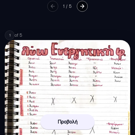
1
/
5
of
5
1
Προβολή