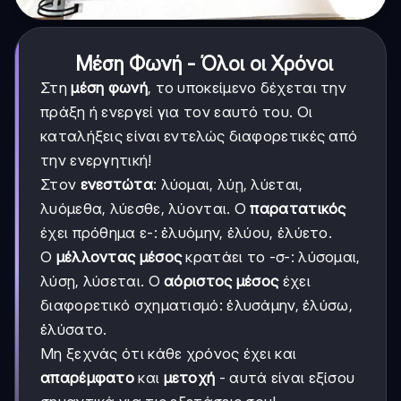
Μέση Φωνή - Όλοι οι Χρόνοι
Στη
μέση φωνή
, το υποκείμενο δέχεται την
πράξη ή ενεργεί για τον εαυτό του. Οι
καταλήξεις είναι εντελώς διαφορετικές από
την ενεργητική!
Στον
ενεστώτα
: λύομαι, λύῃ, λύεται,
λυόμεθα, λύεσθε, λύονται. Ο
παρατατικός
έχει πρόθημα ε-: ἐλυόμην, ἐλύου, ἐλύετο.
Ο
μέλλοντας μέσος
κρατάει το -σ-: λύσομαι,
λύσῃ, λύσεται. Ο
αόριστος μέσος
έχει
διαφορετικό σχηματισμό: ἐλυσάμην, ἐλύσω,
ἐλύσατο.
Μη ξεχνάς ότι κάθε χρόνος έχει και
απαρέμφατο
και
μετοχή
- αυτά είναι εξίσου