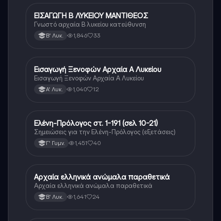
ΕΙΣΑΓΩΓΗ Β ΛΥΚΕΙΟΥ ΜΑΝΤΙΘΕΟΣ
Αρχαία Ελληνικά (Ανθρ.)
Γνωστό αρχαία Β λυκείου κατεύθυνση
1,846
33
Β' Λυκ.
Εισαγωγή Ξενοφών Αρχαία Α Λυκείου
Αρχαία Ελληνικά
Εισαγωγή Ξενοφών Αρχαία Α Λυκείου
1,040
12
Α' Λυκ.
Ελένη-Πρόλογος στ. 1-191 (σελ 10-21)
Αρχαία Ελληνικά
Σημειώσεις για την Ελένη-Πρόλογος (εξετάσεις)
1,451
40
Γ' Γυμν.
Αρχαία ελληνικά ανώμαλα παραθετικά
Αρχαία Ελληνικά (Ανθρ.)
Αρχαία ελληνικά ανώμαλα παραθετικά
1,641
24
Β' Λυκ.