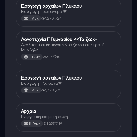
Εισαγωγή αρχαίων Γ λυκείου
Αρχαία Ελληνικά
Εισαγωγη Πρωταγορα 💗
1,290
24
Γ' Λυκ.
Λογοτεχνία Γ Γυμνασίου <<Τα ζα>>
Νέα Ελληνικά
Ανάλυση του κειμένου <<Τα ζα>>του Στρατή
Μυριβηλη
604
10
Γ' Γυμν.
Εισαγωγή αρχαίων Γ λυκείου
Αρχαία Ελληνικά
Εισαγωγη Πλάτωνα💗
1,328
35
Γ' Λυκ.
Αρχαια
Αρχαία Ελληνικά
Ενεργητική και μεση φωνη
1,253
19
Β' Γυμν.