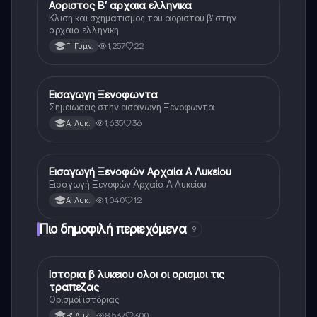
Αοριστος Β’ αρχαια ελληνικα
Αρχαία Ελληνικά
Κλιση και σχηματισμος του αοριστου β’ στην
αρχαια ελληνικη
1,257
22
Γ' Γυμν.
Εισαγωγη Ξενοφωντα
Αρχαία Ελληνικά
Σημειωσεις στην εισαγωγη Ξενοφωντα
1,635
36
Α' Λυκ.
Εισαγωγή Ξενοφών Αρχαία Α Λυκείου
Αρχαία Ελληνικά
Εισαγωγή Ξενοφών Αρχαία Α Λυκείου
1,040
12
Α' Λυκ.
Πιο δημοφιλή περιεχόμενα
9
Ιστορια β λυκειου ολοι οι ορισμοι τις
Ιστορία
τραπεζας
Ορισμοί ιστόριας
8,537
300
Β' Λυκ.