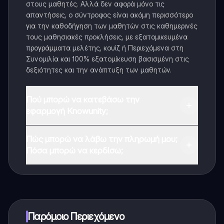
στους μαθητές. Αλλά δεν αφορά μόνο τις
απαντήσεις, ο σύντροφος είναι ακόμη περισσότερο
για την καθοδήγηση των μαθητών στις καθημερινές
τους μαθησιακές προκλήσεις, με εξατομικευμένα
προγράμματα μελέτης, κουίζ ή Περιεχόμενα στη
Συνομιλία και 100% εξατομίκευση βασισμένη στις
δεξιότητες και την ανάπτυξη των μαθητών.
Πού μπορώ να κατεβάσω την
εφαρμογή Knowunity;
Μπορείτε να κατεβάσετε την εφαρμογή από το
Πώς μπορώ να λάβω την πληρωμή μου;
Google Play Store και το Apple App Store.
Πόσα μπορώ να κερδίσω;
Ναι, έχετε δωρεάν πρόσβαση στο περιεχόμενο της
εφαρμογής και στον AI companion μας. Για να
ξεκλειδώσετε ορισμένες λειτουργίες της εφαρμογής,
μπορείτε να αγοράσετε το Knowunity Pro.
Παρόμοιο Περιεχόμενο