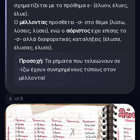
σχηματίζεται με το πρόθημα ε- (έλυον, έλυες,
έλυε).
Ο
μέλλοντας
προσθέτει -σ- στο θέμα (λύσω,
λύσεις, λύσει), ενώ ο
αόριστος
έχει επίσης το
-σ- αλλά διαφορετικές καταλήξεις (έλυσα,
έλυσας, έλυσε).
Προσοχή:
Τα ρήματα που τελειώνουν σε
-ίζω έχουν συνηρημένους τύπους στον
μέλλοντα!
of
5
2