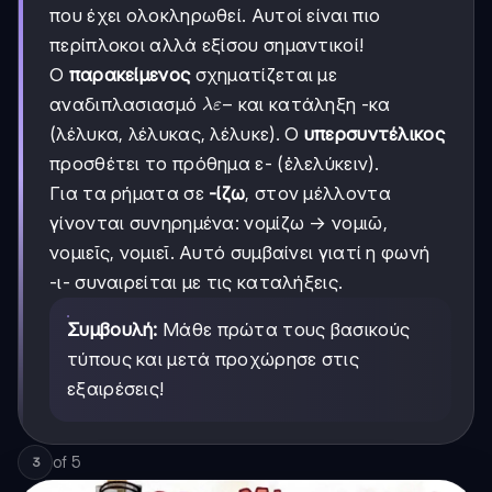
που έχει ολοκληρωθεί. Αυτοί είναι πιο
περίπλοκοι αλλά εξίσου σημαντικοί!
Ο
παρακείμενος
σχηματίζεται με
λε-
−
αναδιπλασιασμό
και κατάληξη -κα
λ
ε
(λέλυκα, λέλυκας, λέλυκε). Ο
υπερσυντέλικος
προσθέτει το πρόθημα ε- (ἐλελύκειν).
Για τα ρήματα σε
-ίζω
, στον μέλλοντα
γίνονται συνηρημένα: νομίζω → νομιῶ,
νομιεῖς, νομιεῖ. Αυτό συμβαίνει γιατί η φωνή
-ι- συναιρείται με τις καταλήξεις.
Συμβουλή:
Μάθε πρώτα τους βασικούς
τύπους και μετά προχώρησε στις
εξαιρέσεις!
of
5
3