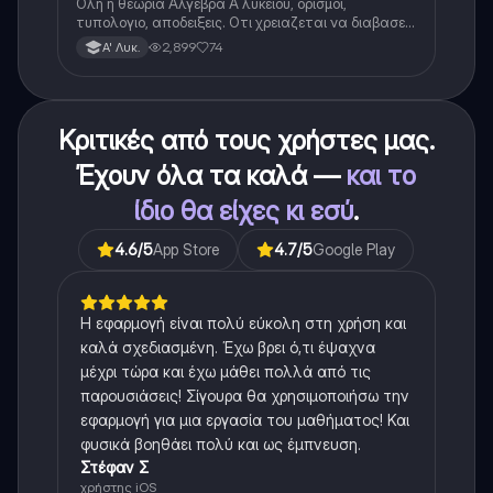
Ολη η θεωρια Αλγεβρα Α λυκειου, ορισμοι,
τυπολογιο, αποδειξεις. Οτι χρειαζεται να διαβασεις
για το θεωρητικο κομματι της αλγεβρας.
2,899
74
Α' Λυκ.
Κριτικές από τους χρήστες μας.
Έχουν όλα τα καλά —
και το
ίδιο θα είχες κι εσύ
.
4.6
/5
App Store
4.7
/5
Google Play
Η εφαρμογή είναι πολύ εύκολη στη χρήση και
καλά σχεδιασμένη. Έχω βρει ό,τι έψαχνα
μέχρι τώρα και έχω μάθει πολλά από τις
παρουσιάσεις! Σίγουρα θα χρησιμοποιήσω την
εφαρμογή για μια εργασία του μαθήματος! Και
φυσικά βοηθάει πολύ και ως έμπνευση.
Στέφαν Σ
χρήστης iOS