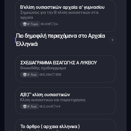
Β’κλίση ουσιαστικών αρχαία α’ γυμνασίου
Αρχαία Ελληνικά
Σημειώσεις για την Β’ κλίση ουσιαστικών στα
αρχαία
608
24
Α' Γυμν.
Πιο δημοφιλή περιεχόμενα στο Αρχαία
9
Ελληνικά
ΣΧΕΔΙΑΓΡΑΜΜΑ ΕΙΣΑΓΩΓΗΣ Α ΛΥΚΕΙΟΥ
Αρχαία Ελληνικά
Θουκυδιδης σχεδιαγρμαμα
5,086
358
Α' Λυκ.
Α’,Β’,Γ’ κλίση ουσιαστικών
Αρχαία Ελληνικά
Κλίση ουσιαστικών και παρατηρήσεις
2,648
49
Α' Λυκ.
Το άρθρο ( αρχαια ελληνικα )
Αρχαία Ελληνικά