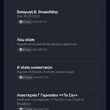
Εισαγωγή Β. Θουκυδιδης
Αρχαία Ελληνικά
Σελ 18,20,21,22
878
12
Α' Λυκ.
Λύω κλίση
Αρχαία Ελληνικά
Αρχαία ελληνικά κλίση ομαλών ρημάτων
628
12
Α' Λυκ.
Α' κλίση ουσιαστικών
Αρχαία Ελληνικά
Αρχαία ελληνικά, Α' κλίση ουσιαστικών
492
10
Α' Γυμν.
Λογοτεχνία Γ Γυμνασίου <<Τα ζα>>
Νέα Ελληνικά
Ανάλυση του κειμένου <<Τα ζα>>του Στρατή
Μυριβηλη
604
10
Γ' Γυμν.