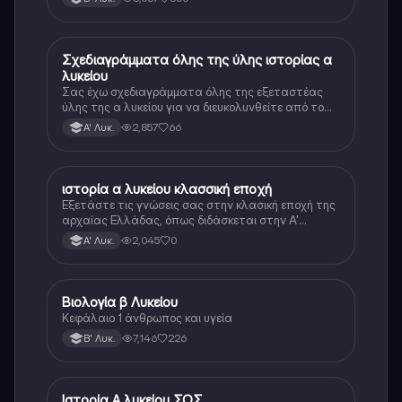
Σχεδιαγράμματα όλης της ύλης ιστορίας α
Ιστορία
λυκείου
Σας έχω σχεδιαγράμματα όλης της εξεταστέας
ύλης της α λυκείου για να διευκολυνθείτε από το
τεράστιο βάρος του βιβλίου
2,857
66
Α' Λυκ.
ιστορία α λυκείου κλασσική εποχή
Ιστορία
Εξετάστε τις γνώσεις σας στην κλασική εποχή της
αρχαίας Ελλάδας, όπως διδάσκεται στην Α'
Λυκείου.
2,045
0
Α' Λυκ.
Βιολογία β Λυκείου
Βιολογία
Κεφάλαιο 1 άνθρωπος και υγεία
7,146
226
Β' Λυκ.
Ιστορία Α λυκείου ΣΟΣ
Ιστορία