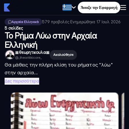
Άνοιξε την Εφαρμογή
579
προβολές
·
Ενημερώθηκε
17 Ιουλ 2026
·
Αρχαία Ελληνικά
5 σελίδες
Το Ρήμα Λύω στην Αρχαία
Ελληνική
🎀θεωρητικουλα🎀
Ακολούθησε
@
_theoritikicore_
Θα μάθεις την πλήρη κλίση του ρήματος "λύω"
στην αρχαία...
Δες περισσότερα