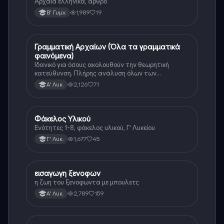
Αρχαια ελληνικα, αρθρο
1,989
19
Β' Γυμν.
Γραμματική Αρχαίων (Όλα τα γραμματικά
Αρχαία Ελληνικά
φαινόμενα)
Ιδανικό για όσους ακολουθούν την θεωρητική
κατεύθυνση. Πλήρης ανάλυση όλων των
γραμματικών φαινομένων της αρχαίας Ελληνικής.
2,126
71
Α' Λυκ.
Φάκελος Υλικού
Αρχαία Ελληνικά
Ενότητες 1-8, φάκελος υλικού, Γ’ Λυκείου
1,677
45
Γ' Λυκ.
εισαγωγη ξενοφων
Αρχαία Ελληνικά
η ζωη του ξενοφωντα με μπουλετς
2,789
159
Α' Λυκ.