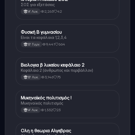
ΣΟΣ για εξετάσεις
2,263
42
Α' Λυκ.
Φυσική Β γυμνασίου
Φυσική
Είναι τα κεφάλαια 1,2,3,4
9,441
664
Β' Γυμν.
Βιολογια β λυκείου κεφάλαιο 2
Βιολογία
Κεφάλαιο 2 (άνθρωπος και περιβάλλον)
3,146
75
Β' Λυκ.
Μυκηναϊκός πολιτισμός !
Ιστορία
Μυκηναϊκός πολιτισμός
1,332
23
Α' Λυκ.
Ολη η θεωρια Αλγεβρας
Μαθηματικά