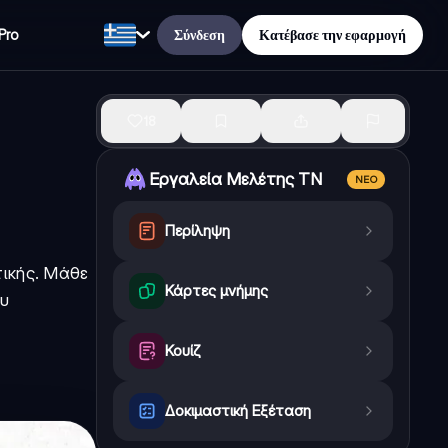
Σύνδεση
Κατέβασε την εφαρμογή
Pro
18
Εργαλεία Μελέτης ΤΝ
ΝΈΟ
Περίληψη
τικής. Μάθε
Κάρτες μνήμης
ου
Κουίζ
Δοκιμαστική Εξέταση