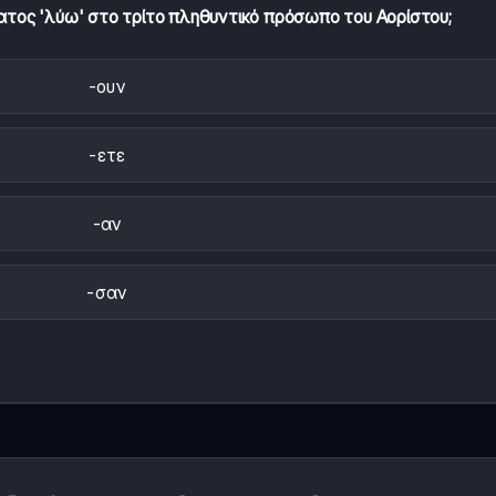
ματος 'λύω' στο τρίτο πληθυντικό πρόσωπο του Αορίστου;
-ουν
-ετε
-αν
-σαν