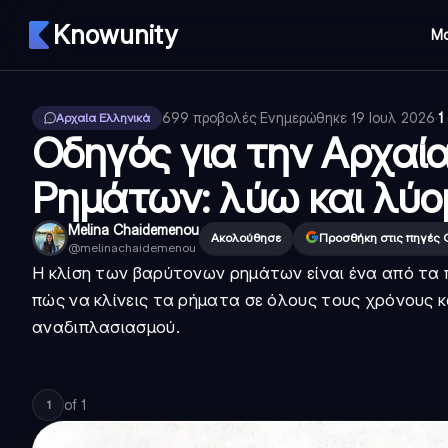
Knowunity
Μ
699
προβολές
·
Ενημερώθηκε
19 Ιουλ 2026
·
1
Αρχαία Ελληνικά
Οδηγός για την Αρχαί
Ρημάτων: λύω και λύο
Melina Chaidemenou
Ακολούθησε
Προσθήκη στις πηγές 
@
melinachaidemenou
Η κλίση των βαρύτονων ρημάτων είναι ένα από τα 
πώς να κλίνεις τα ρήματα σε όλους τους χρόνους κ
αναδιπλασιασμού.
of
1
1