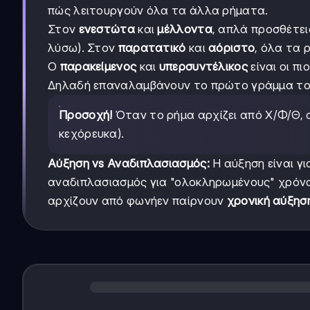
πώς λειτουργούν όλα τα άλλα ρήματα.
Στον
ενεστώτα
και
μέλλοντα
, απλά προσθέτε
λύσω). Στον
παρατατικό
και
αόριστο
, όλα τα
Ο
παρακείμενος
και
υπερσυντέλικος
είναι οι πι
Δηλαδή επαναλαμβάνουν το πρώτο γράμμα του
Προσοχή!
Όταν το ρήμα αρχίζει από Χ/Φ/Θ, 
κεχόρευκα).
Αύξηση vs Αναδιπλασιασμός:
Η αύξηση είναι γ
αναδιπλασιασμός για "ολοκληρωμένους" χρόνο
αρχίζουν από φωνήεν παίρνουν
χρονική αύξησ