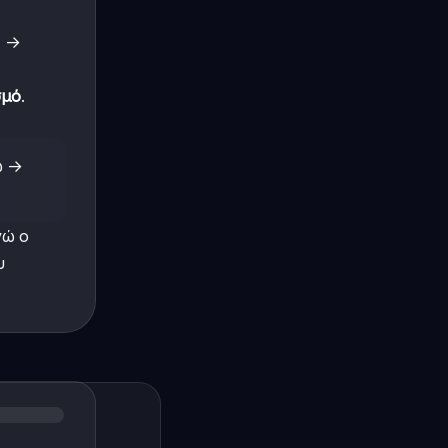
ω →
σμό
.
ω →
νώ ο
υ