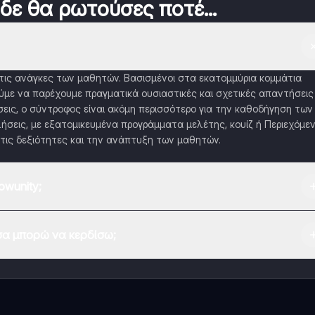
 δε θα ρωτούσες ποτέ...
α τις ανάγκες των μαθητών. Βασισμένοι στα εκατομμύρια κομμάτια
με να παρέχουμε πραγματικά ουσιαστικές και σχετικές απαντήσεις
εις, ο σύντροφος είναι ακόμη περισσότερο για την καθοδήγηση των
ήσεις, με εξατομικευμένα προγράμματα μελέτης, κουίζ ή Περιεχόμε
τις δεξιότητες και την ανάπτυξη των μαθητών.
wunity;
 Play Store και το Apple App Store.
α μπορώ να κερδίσω;
εφαρμογής και στον AI companion μας. Για να ξεκλειδώσετε ορισμέν
 το Knowunity Pro.