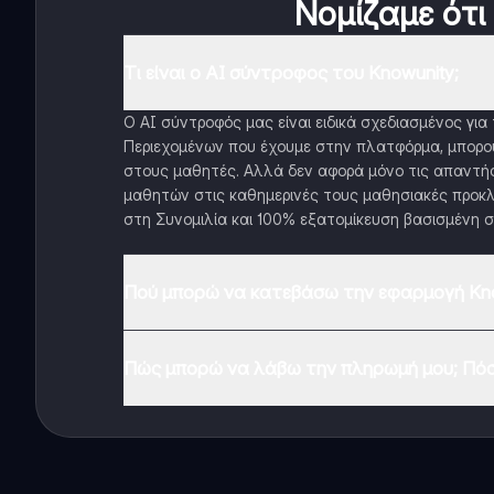
Νομίζαμε ότι
Τι είναι ο AI σύντροφος του Knowunity;
Ο AI σύντροφός μας είναι ειδικά σχεδιασμένος γι
Περιεχομένων που έχουμε στην πλατφόρμα, μπορού
στους μαθητές. Αλλά δεν αφορά μόνο τις απαντήσ
μαθητών στις καθημερινές τους μαθησιακές προκλ
στη Συνομιλία και 100% εξατομίκευση βασισμένη σ
Πού μπορώ να κατεβάσω την εφαρμογή Kno
Μπορείτε να κατεβάσετε την εφαρμογή από το Google
Πώς μπορώ να λάβω την πληρωμή μου; Πόσ
Ναι, έχετε δωρεάν πρόσβαση στο περιεχόμενο της 
λειτουργίες της εφαρμογής, μπορείτε να αγοράσετε