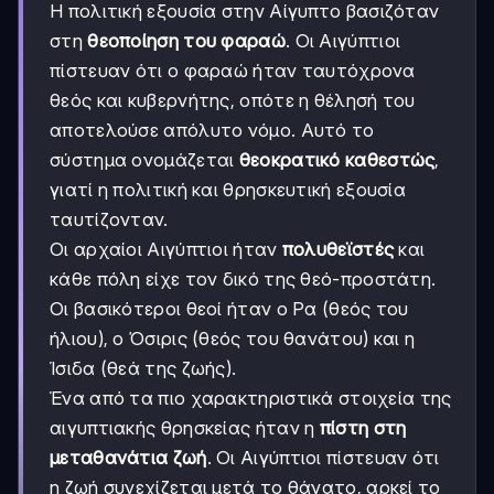
Η πολιτική εξουσία στην Αίγυπτο βασιζόταν
στη
θεοποίηση του φαραώ
. Οι Αιγύπτιοι
πίστευαν ότι ο φαραώ ήταν ταυτόχρονα
θεός και κυβερνήτης, οπότε η θέλησή του
αποτελούσε απόλυτο νόμο. Αυτό το
σύστημα ονομάζεται
θεοκρατικό καθεστώς
,
γιατί η πολιτική και θρησκευτική εξουσία
ταυτίζονταν.
Οι αρχαίοι Αιγύπτιοι ήταν
πολυθεϊστές
και
κάθε πόλη είχε τον δικό της θεό-προστάτη.
Οι βασικότεροι θεοί ήταν ο Ρα (θεός του
ήλιου), ο Όσιρις (θεός του θανάτου) και η
Ίσιδα (θεά της ζωής).
Ένα από τα πιο χαρακτηριστικά στοιχεία της
αιγυπτιακής θρησκείας ήταν η
πίστη στη
μεταθανάτια ζωή
. Οι Αιγύπτιοι πίστευαν ότι
η ζωή συνεχίζεται μετά το θάνατο, αρκεί το