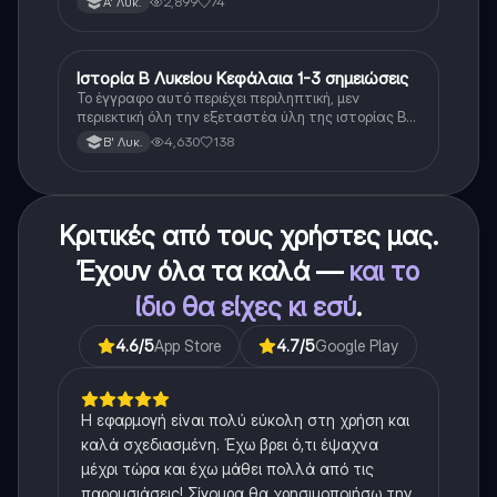
2,899
74
Α' Λυκ.
Ιστορία Β Λυκείου Κεφάλαια 1-3 σημειώσεις
Ιστορία
Το έγγραφο αυτό περιέχει περιληπτική, μεν
περιεκτική όλη την εξεταστέα ύλη της ιστορίας Β
λυκείου για τα πρώτα 3 Κεφάλαια, δηλαδή την
4,630
138
Β' Λυκ.
μισή ύλη. Το έγγραφο έχει γραφτεί με προσοχή και
άριστη ταυτόσημο το βιβλίο, όμως πολύ πιο απλά
στη κατανόηση!
Κριτικές από τους χρήστες μας.
Έχουν όλα τα καλά —
και το
ίδιο θα είχες κι εσύ
.
4.6
/5
App Store
4.7
/5
Google Play
Η εφαρμογή είναι πολύ εύκολη στη χρήση και
καλά σχεδιασμένη. Έχω βρει ό,τι έψαχνα
μέχρι τώρα και έχω μάθει πολλά από τις
παρουσιάσεις! Σίγουρα θα χρησιμοποιήσω την