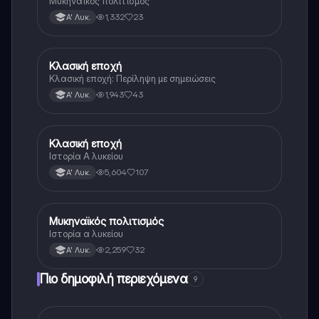
Μυκηναϊκός πολιτισμός
1,332
23
Α' Λυκ.
Κλασική εποχή
Ιστορία
Κλασική εποχή: Περίληψη με σημειώσεις
1,943
43
Α' Λυκ.
Κλασική εποχή
Ιστορία
Ιστορία Α λυκείου
5,604
107
Α' Λυκ.
Μυκηναϊκός πολιτισμός
Ιστορία
Ιστορία α λυκείου
2,259
32
Α' Λυκ.
Πιο δημοφιλή περιεχόμενα
9