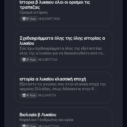
Ιστορια β λυκειου ολοι οι ορισμοι τις
Ιστορία
τραπεζας
Ορισμοί ιστόριας
8,538
300
Β' Λυκ.
Σχεδιαγράμματα όλης της ύλης ιστορίας α
Ιστορία
λυκείου
Σας έχω σχεδιαγράμματα όλης της εξεταστέας
ύλης της α λυκείου για να διευκολυνθείτε από το
τεράστιο βάρος του βιβλίου
2,857
66
Α' Λυκ.
ιστορία α λυκείου κλασσική εποχή
Ιστορία
Εξετάστε τις γνώσεις σας στην κλασική εποχή της
αρχαίας Ελλάδας, όπως διδάσκεται στην Α'
Λυκείου.
2,045
0
Α' Λυκ.
Βιολογία β Λυκείου
Βιολογία
Κεφάλαιο 1 άνθρωπος και υγεία
7,146
226
Β' Λυκ.