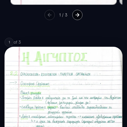
1
/
3
of
3
1