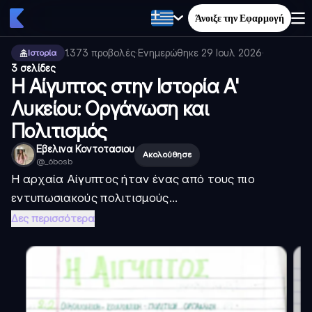
Άνοιξε την Εφαρμογή
1.373
προβολές
·
Ενημερώθηκε
29 Ιουλ 2026
·
Ιστορία
3 σελίδες
Η Αίγυπτος στην Ιστορία Α'
Λυκείου: Οργάνωση και
Πολιτισμός
Εβελινα Κοντοτασιου
Ακολούθησε
@
_6bosb
Η αρχαία Αίγυπτος ήταν ένας από τους πιο
εντυπωσιακούς πολιτισμούς...
Δες περισσότερα