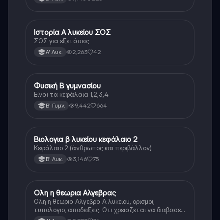
Ιστορία Α λυκείου ΣΟΣ
Ιστορία
ΣΟΣ για εξετάσεις
2,263
42
Α' Λυκ.
Φυσική Β γυμνασίου
Φυσική
Είναι τα κεφάλαια 1,2,3,4
9,442
664
Β' Γυμν.
Βιολογια β λυκείου κεφάλαιο 2
Βιολογία
Κεφάλαιο 2 (άνθρωπος και περιβάλλον)
3,146
75
Β' Λυκ.
Ολη η θεωρια Αλγεβρας
Μαθηματικά
Ολη η θεωρια Αλγεβρα Α λυκειου, ορισμοι,
τυπολογιο, αποδειξεις. Οτι χρειαζεται να διαβασεις
για το θεωρητικο κομματι της αλγεβρας.