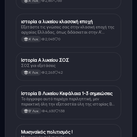
2,857
66
Α' Λυκ.
ιστορία α λυκείου κλασσική εποχή
Ιστορία
Εξετάστε τις γνώσεις σας στην κλασική εποχή της
αρχαίας Ελλάδας, όπως διδάσκεται στην Α'
Λυκείου.
2,045
0
Α' Λυκ.
Ιστορία Α λυκείου ΣΟΣ
Ιστορία
ΣΟΣ για εξετάσεις
2,263
42
Α' Λυκ.
Ιστορία Β Λυκείου Κεφάλαια 1-3 σημειώσεις
Ιστορία
Το έγγραφο αυτό περιέχει περιληπτική, μεν
περιεκτική όλη την εξεταστέα ύλη της ιστορίας Β
λυκείου για τα πρώτα 3 Κεφάλαια, δηλαδή την
4,630
138
Β' Λυκ.
μισή ύλη. Το έγγραφο έχει γραφτεί με προσοχή και
άριστη ταυτόσημο το βιβλίο, όμως πολύ πιο απλά
στη κατανόηση!
Μυκηναϊκός πολιτισμός !
Ιστορία