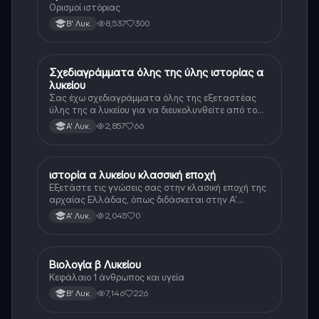
Ορισμοί ιστόριας
8,537
300
Β' Λυκ.
Σχεδιαγράμματα όλης της ύλης ιστορίας α
Ιστορία
λυκείου
Σας έχω σχεδιαγράμματα όλης της εξεταστέας
ύλης της α λυκείου για να διευκολυνθείτε από το
τεράστιο βάρος του βιβλίου
2,857
66
Α' Λυκ.
ιστορία α λυκείου κλασσική εποχή
Ιστορία
Εξετάστε τις γνώσεις σας στην κλασική εποχή της
αρχαίας Ελλάδας, όπως διδάσκεται στην Α'
Λυκείου.
2,045
0
Α' Λυκ.
Βιολογία β Λυκείου
Βιολογία
Κεφάλαιο 1 άνθρωπος και υγεία
7,146
226
Β' Λυκ.