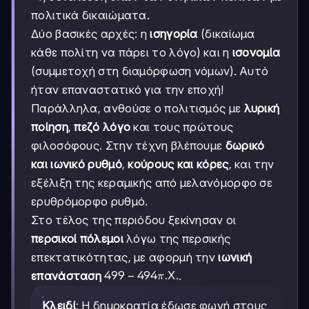
πολιτικά δικαιώματα.
Δύο βασικές αρχές: η
ισηγορία
(δικαίωμα
κάθε πολίτη να πάρει το λόγο) και η
ισονομία
(συμμετοχή στη διαμόρφωση νόμων). Αυτό
ήταν επαναστατικό για την εποχή!
Παράλληλα, ανθούσε ο πολιτισμός με
λυρική
ποίηση
,
πεζό λόγο
και τους πρώτους
φιλοσόφους. Στην τέχνη βλέπουμε
δωρικό
και ιωνικό ρυθμό
,
κούρους και κόρες
, και την
εξέλιξη της κεραμικής από μελανόμορφο σε
ερυθρόμορφο ρυθμό.
Στο τέλος της περιόδου ξεκίνησαν οι
περσικοί πόλεμοι
λόγω της περσικής
επεκτατικότητας, με αφορμή την
ιωνική
499-
499
−
494
.X.
επανάσταση
.
π
494
π.Χ.
Κλειδί
: Η δημοκρατία έδωσε φωνή στους