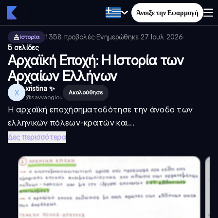
Άνοιξε την Εφαρμογή
1.358
προβολές
·
Ενημερώθηκε
27 Ιουλ 2026
·
Ιστορία
5 σελίδες
Αρχαϊκή Εποχή: Η Ιστορία των
Αρχαίων Ελλήνων
xristina ✨
X
Ακολούθησε
@
savvaoglou
Η
αρχαϊκή εποχή
σηματοδότησε την άνοδο των
ελληνικών πόλεων-κρατών και...
Δες περισσότερα