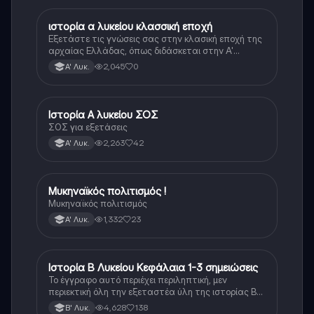
ιστορία α λυκείου κλασσική εποχή
Ιστορία
Εξετάστε τις γνώσεις σας στην κλασική εποχή της
αρχαίας Ελλάδας, όπως διδάσκεται στην Α'
Λυκείου.
2,045
0
Α' Λυκ.
Ιστορία Α λυκείου ΣΟΣ
Ιστορία
ΣΟΣ για εξετάσεις
2,263
42
Α' Λυκ.
Μυκηναϊκός πολιτισμός !
Ιστορία
Μυκηναϊκός πολιτισμός
1,332
23
Α' Λυκ.
Ιστορία Β Λυκείου Κεφάλαια 1-3 σημειώσεις
Ιστορία
Το έγγραφο αυτό περιέχει περιληπτική, μεν
περιεκτική όλη την εξεταστέα ύλη της ιστορίας Β
λυκείου για τα πρώτα 3 Κεφάλαια, δηλαδή την
4,628
138
Β' Λυκ.