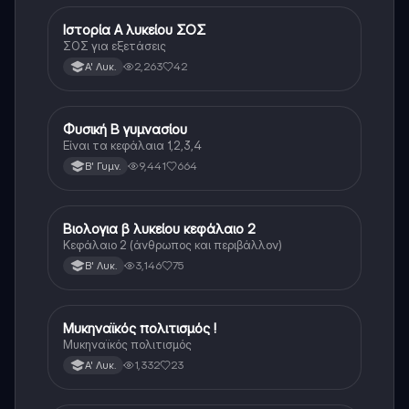
Ιστορία Α λυκείου ΣΟΣ
Ιστορία
ΣΟΣ για εξετάσεις
2,263
42
Α' Λυκ.
Φυσική Β γυμνασίου
Φυσική
Είναι τα κεφάλαια 1,2,3,4
9,441
664
Β' Γυμν.
Βιολογια β λυκείου κεφάλαιο 2
Βιολογία
Κεφάλαιο 2 (άνθρωπος και περιβάλλον)
3,146
75
Β' Λυκ.
Μυκηναϊκός πολιτισμός !
Ιστορία
Μυκηναϊκός πολιτισμός
1,332
23
Α' Λυκ.