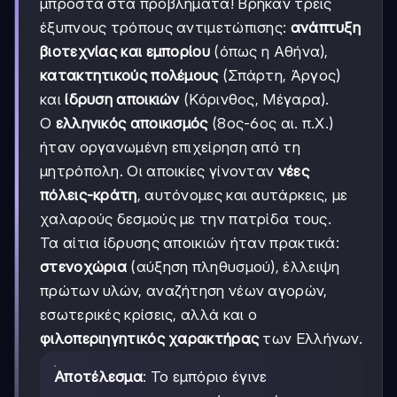
μπροστά στα προβλήματα! Βρήκαν τρεις
έξυπνους τρόπους αντιμετώπισης:
ανάπτυξη
βιοτεχνίας και εμπορίου
(όπως η Αθήνα),
κατακτητικούς πολέμους
(Σπάρτη, Άργος)
και
ίδρυση αποικιών
(Κόρινθος, Μέγαρα).
Ο
ελληνικός αποικισμός
(8ος-6ος αι. π.Χ.)
ήταν οργανωμένη επιχείρηση από τη
μητρόπολη. Οι αποικίες γίνονταν
νέες
πόλεις-κράτη
, αυτόνομες και αυτάρκεις, με
χαλαρούς δεσμούς με την πατρίδα τους.
Τα αίτια ίδρυσης αποικιών ήταν πρακτικά:
στενοχώρια
(αύξηση πληθυσμού), έλλειψη
πρώτων υλών, αναζήτηση νέων αγορών,
εσωτερικές κρίσεις, αλλά και ο
φιλοπεριηγητικός χαρακτήρας
των Ελλήνων.
Αποτέλεσμα
: Το εμπόριο έγινε