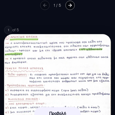
1
/
5
of
5
1
Προβολή