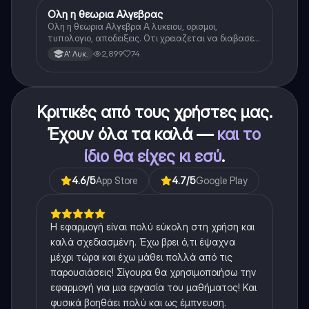
Ολη η θεωρια Αλγεβρας
Μαθηματικά
Ολη η θεωρια Αλγεβρα Α λυκειου, ορισμοι,
τυπολογιο, αποδειξεις. Οτι χρειαζεται να διαβασεις
για το θεωρητικο κομματι της αλγεβρας.
2,899
74
Α' Λυκ.
Κριτικές από τους χρήστες μας.
Έχουν όλα τα καλά —
και το
ίδιο θα είχες κι εσύ
.
4.6
/5
App Store
4.7
/5
Google Play
Η εφαρμογή είναι πολύ εύκολη στη χρήση και
καλά σχεδιασμένη. Έχω βρει ό,τι έψαχνα
μέχρι τώρα και έχω μάθει πολλά από τις
παρουσιάσεις! Σίγουρα θα χρησιμοποιήσω την
εφαρμογή για μια εργασία του μαθήματος! Και
φυσικά βοηθάει πολύ και ως έμπνευση.