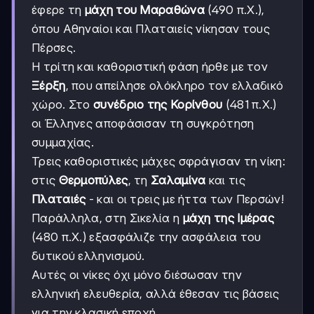
έφερε τη
μάχη του Μαραθώνα
(490 π.Χ.),
όπου Αθηναίοι και Πλαταιείς νίκησαν τους
Πέρσες.
Η τρίτη και καθοριστική φάση ήρθε με τον
Ξέρξη
, που απείλησε ολόκληρο τον ελλαδικό
χώρο. Στο
συνέδριο της Κορίνθου
(481 π.Χ.)
οι Έλληνες αποφάσισαν τη συγκρότηση
συμμαχίας.
Τρεις καθοριστικές μάχες σφράγισαν τη νίκη:
στις
Θερμοπύλες
, τη
Σαλαμίνα
και τις
Πλαταιές
- και οι τρεις με ήττα των Περσών!
Παράλληλα, στη Σικελία η
μάχη της Ιμέρας
(480 π.Χ.) εξασφάλιζε την ασφάλεια του
δυτικού ελληνισμού.
Αυτές οι νίκες όχι μόνο διέσωσαν την
ελληνική ελευθερία, αλλά έθεσαν τις βάσεις
για την κλασική εποχή.