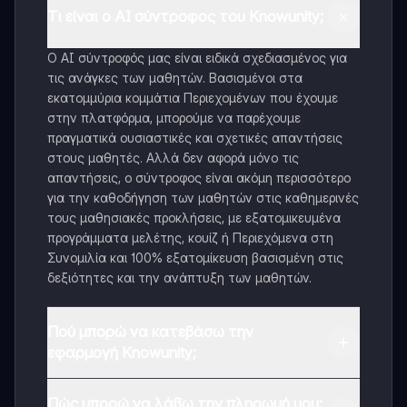
Τι είναι ο AI σύντροφος του Knowunity;
Ο AI σύντροφός μας είναι ειδικά σχεδιασμένος για
τις ανάγκες των μαθητών. Βασισμένοι στα
εκατομμύρια κομμάτια Περιεχομένων που έχουμε
στην πλατφόρμα, μπορούμε να παρέχουμε
πραγματικά ουσιαστικές και σχετικές απαντήσεις
στους μαθητές. Αλλά δεν αφορά μόνο τις
απαντήσεις, ο σύντροφος είναι ακόμη περισσότερο
για την καθοδήγηση των μαθητών στις καθημερινές
τους μαθησιακές προκλήσεις, με εξατομικευμένα
προγράμματα μελέτης, κουίζ ή Περιεχόμενα στη
Συνομιλία και 100% εξατομίκευση βασισμένη στις
δεξιότητες και την ανάπτυξη των μαθητών.
Πού μπορώ να κατεβάσω την
εφαρμογή Knowunity;
Μπορείτε να κατεβάσετε την εφαρμογή από το
Πώς μπορώ να λάβω την πληρωμή μου;