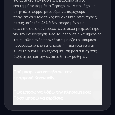
τις ανάγκες των μαθητών. Βασισμένοι στα
εκατομμύρια κομμάτια Περιεχομένων που έχουμε
στην πλατφόρμα, μπορούμε να παρέχουμε
πραγματικά ουσιαστικές και σχετικές απαντήσεις
στους μαθητές. Αλλά δεν αφορά μόνο τις
απαντήσεις, ο σύντροφος είναι ακόμη περισσότερο
για την καθοδήγηση των μαθητών στις καθημερινές
τους μαθησιακές προκλήσεις, με εξατομικευμένα
προγράμματα μελέτης, κουίζ ή Περιεχόμενα στη
Συνομιλία και 100% εξατομίκευση βασισμένη στις
δεξιότητες και την ανάπτυξη των μαθητών.
Πού μπορώ να κατεβάσω την
εφαρμογή Knowunity;
Μπορείτε να κατεβάσετε την εφαρμογή από το
Πώς μπορώ να λάβω την πληρωμή μου;
Google Play Store και το Apple App Store.
Πόσα μπορώ να κερδίσω;
Ναι, έχετε δωρεάν πρόσβαση στο περιεχόμενο της
εφαρμογής και στον AI companion μας. Για να