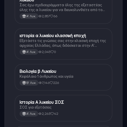
Σας έχω σχεδιαγράμματα όλης της εξεταστέας
ύλης της α λυκείου για να διευκολυνθείτε από το
τεράστιο βάρος του βιβλίου
2,857
66
Α' Λυκ.
ιστορία α λυκείου κλασσική εποχή
Ιστορία
Εξετάστε τις γνώσεις σας στην κλασική εποχή της
αρχαίας Ελλάδας, όπως διδάσκεται στην Α'
Λυκείου.
2,045
0
Α' Λυκ.
Βιολογία β Λυκείου
Βιολογία
Κεφάλαιο 1 άνθρωπος και υγεία
7,146
226
Β' Λυκ.
Ιστορία Α λυκείου ΣΟΣ
Ιστορία
ΣΟΣ για εξετάσεις
2,263
42
Α' Λυκ.