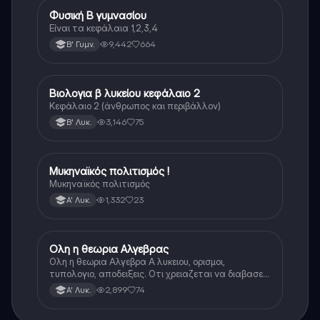
Φυσική Β γυμνασίου
Φυσική
Είναι τα κεφάλαια 1,2,3,4
9,442
664
Β' Γυμν.
Βιολογια β λυκείου κεφάλαιο 2
Βιολογία
Κεφάλαιο 2 (άνθρωπος και περιβάλλον)
3,146
75
Β' Λυκ.
Μυκηναϊκός πολιτισμός !
Ιστορία
Μυκηναϊκός πολιτισμός
1,332
23
Α' Λυκ.
Ολη η θεωρια Αλγεβρας
Μαθηματικά
Ολη η θεωρια Αλγεβρα Α λυκειου, ορισμοι,
τυπολογιο, αποδειξεις. Οτι χρειαζεται να διαβασεις
για το θεωρητικο κομματι της αλγεβρας.
2,899
74
Α' Λυκ.