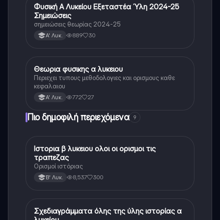
Φυσική Α Λυκείου Εξεταστέα Ύλη 2024-25
Φυσική
Σημειώσεις
σημειώσεις θεωρίας 2024-25
889
30
Α' Λυκ.
Θεωρια φυσικης α λυκειου
Φυσική
Περιεχει τυπους μεθοδολογιες και ορισμους καθε
κεφαλαιου
772
27
Α' Λυκ.
Πιο δημοφιλή περιεχόμενα
9
Ιστορια β λυκειου ολοι οι ορισμοι τις
Ιστορία
τραπεζας
Ορισμοί ιστόριας
8,537
300
Β' Λυκ.
Σχεδιαγράμματα όλης της ύλης ιστορίας α
Ιστορία
λυκείου