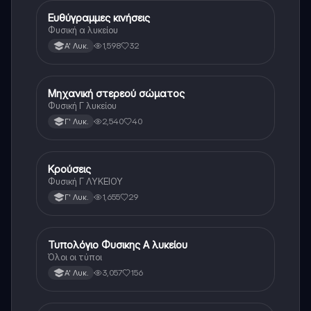
Ευθύγραμμες κινήσεις
Φυσική
Φυσική α λυκείου
1,598
32
Α' Λυκ.
Μηχανική στερεού σώματος
Φυσική
Φυσική Γ λυκείου
2,540
40
Γ' Λυκ.
Κρούσεις
Φυσική
Φυσική Γ ΛΥΚΕΙΟΥ
1,655
29
Γ' Λυκ.
Τυπολόγιο Φυσικης Α λυκείου
Φυσική
Όλοι οι τύποι
3,057
156
Α' Λυκ.