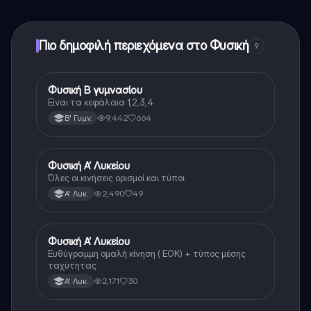
ξεκλειδώσετε ορισμένες λειτουργίες της εφαρμογής,
μπορείτε να αγοράσετε το Knowunity Pro.
Πιο δημοφιλή περιεχόμενα στο Φυσική
9
Φυσική Β γυμνασίου
Φυσική
Είναι τα κεφάλαια 1,2,3,4
9,442
664
Β' Γυμν.
Φυσική Α’ Λυκείου
Φυσική
Όλες οι κινήσεις ορισμοί και τύποι
2,490
49
Α' Λυκ.
Φυσική Α’ Λυκείου
Φυσική
Ευθύγραμμη ομαλή κίνηση ( ΕΟΚ) + τύπος μέσης
ταχύτητας
2,171
30
Α' Λυκ.