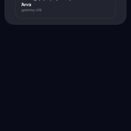
Άννα
χρήστης iOS