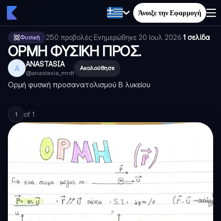
Άνοιξε την Εφαρμογή
250
προβολές
·
Ενημερώθηκε
20 Ιουλ 2026
·
1 σελίδα
Φυσική
ΟΡΜΗ ΦΥΣΙΚΗ ΠΡΟΣ.
ANASTASIA
A
Ακολούθησε
@
anastasia_mrdt
Ορμή φυσική προσανατολισμού Β λυκείου
of
1
1