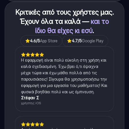
Κριτικές από τους χρήστες μας.
Έχουν όλα τα καλά —
και το
ίδιο θα είχες κι εσύ
.
4.6
/5
App Store
4.7
/5
Google Play
Η εφαρμογή είναι πολύ εύκολη στη χρήση και
καλά σχεδιασμένη. Έχω βρει ό,τι έψαχνα
μέχρι τώρα και έχω μάθει πολλά από τις
παρουσιάσεις! Σίγουρα θα χρησιμοποιήσω την
εφαρμογή για μια εργασία του μαθήματος! Και
φυσικά βοηθάει πολύ και ως έμπνευση.
Στέφαν Σ
χρήστης iOS