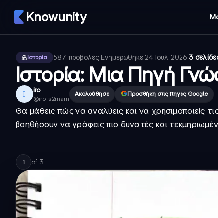
Knowunity
Μ
687
προβολές
·
Ενημερώθηκε
24 Ιουλ 2026
·
3 σελίδε
Ιστορία
Ιστορία: Μια Πηγή Γνώ
iro
I
Ακολούθησε
Προσθήκη στις πηγές Google
@
iro_s2mam
Θα μάθεις πώς να αναλύεις και να χρησιμοποιείς τις
βοηθήσουν να γράφεις πιο δυνατές και τεκμηριωμέν
of
3
1