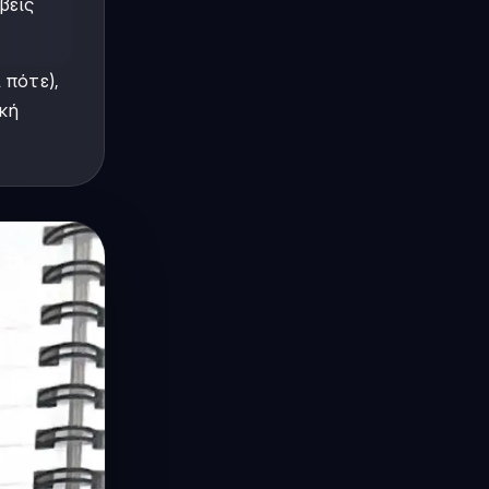
βεις
 πότε),
ική