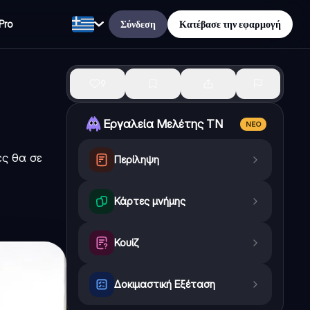
Σύνδεση
Κατέβασε την εφαρμογή
Pro
9
Εργαλεία Μελέτης ΤΝ
ΝΈΟ
ες θα σε
Περίληψη
Κάρτες μνήμης
Κουίζ
Δοκιμαστική Εξέταση