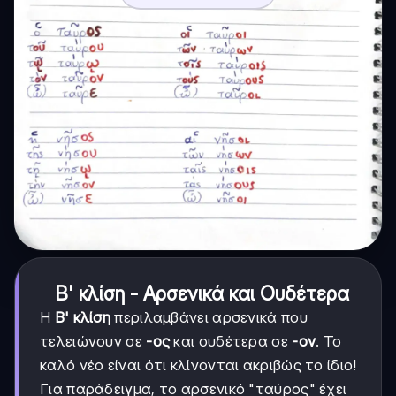
Β' κλίση - Αρσενικά και Ουδέτερα
Η
Β' κλίση
περιλαμβάνει αρσενικά που
τελειώνουν σε
-ος
και ουδέτερα σε
-ον
. Το
καλό νέο είναι ότι κλίνονται ακριβώς το ίδιο!
Για παράδειγμα, το αρσενικό "ταύρος" έχει