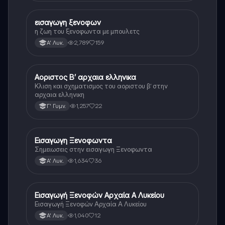
εισαγωγη ξενοφων
Αρχαία Ελληνικά
η ζωη του ξενοφωντα με μπουλετς
2,789
159
Α' Λυκ.
Αοριστος Β’ αρχαια ελληνικα
Αρχαία Ελληνικά
Κλιση και σχηματισμος του αοριστου β’ στην
αρχαια ελληνικη
1,257
22
Γ' Γυμν.
Εισαγωγη Ξενοφωντα
Αρχαία Ελληνικά
Σημειωσεις στην εισαγωγη Ξενοφωντα
1,634
36
Α' Λυκ.
Εισαγωγή Ξενοφών Αρχαία Α Λυκείου
Αρχαία Ελληνικά
Εισαγωγή Ξενοφών Αρχαία Α Λυκείου
1,040
12
Α' Λυκ.