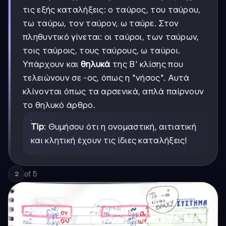
τις εξής καταλήξεις: ο ταύρος, του ταύρου,
τω ταύρω, τον ταύρον, ω ταύρε. Στον
πληθυντικό γίνεται: οι ταύροι, των ταύρων,
τοις ταύροις, τους ταύρους, ω ταύροι.
Υπάρχουν και
θηλυκά
της Β' κλίσης που
τελειώνουν σε -ος, όπως η "νήσος". Αυτά
κλίνονται όπως τα αρσενικά, απλά παίρνουν
το θηλυκό άρθρο.
Tip
: Θυμήσου ότι η ονομαστική, αιτιατική
και κλητική έχουν τις ίδιες καταλήξεις!
of
5
2