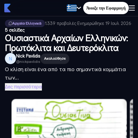
Άνοιξε την Εφαρμογή
1.339
προβολές
·
Ενημερώθηκε
19 Ιουλ 2026
·
Αρχαία Ελληνικά
5 σελίδες
Ουσιαστικά Αρχαίων Ελληνικών:
Πρωτόκλιτα και Δευτερόκλιτα
Nick Pavlidis
N
Ακολούθησε
@
nickpavlidis
Ο κλίση είναι ένα από τα πιο σημαντικά κομμάτια
των...
Δες περισσότερα