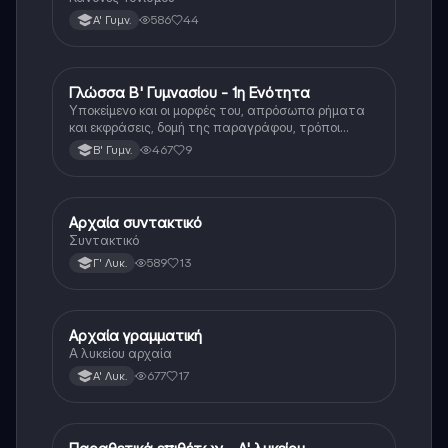
586
44
Α' Γυμν.
Γλώσσα Β' Γυμνασίου - 1η Ενότητα
Νέα Ελληνικά
Υποκείμενο και οι μορφές του, απρόσωπα ρήματα
και εκφράσεις, δομή της παραγράφου, τρόποι
ανάπτυξης παραγράφου, αχώριστα μόρια.
467
9
Β' Γυμν.
Αρχαία συντακτικό
Αρχαία Ελληνικά (Ανθρ.)
Συντακτικό
589
13
Γ' Λυκ.
Αρχαία γραμματική
Αρχαία Ελληνικά
Α λυκείου αρχαία
677
17
Α' Λυκ.
Αρχαία Ελληνικά