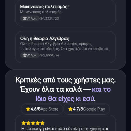
Μυκηναϊκός πολιτισμός !
Ιστορία
Μυκηναϊκός πολιτισμός
1,332
23
Α' Λυκ.
Ολη η θεωρια Αλγεβρας
Μαθηματικά
Ολη η θεωρια Αλγεβρα Α λυκειου, ορισμοι,
τυπολογιο, αποδειξεις. Οτι χρειαζεται να διαβασεις
για το θεωρητικο κομματι της αλγεβρας.
2,899
74
Α' Λυκ.
Κριτικές από τους χρήστες μας.
Έχουν όλα τα καλά —
και το
ίδιο θα είχες κι εσύ
.
4.6
/5
App Store
4.7
/5
Google Play
Η εφαρμογή είναι πολύ εύκολη στη χρήση και