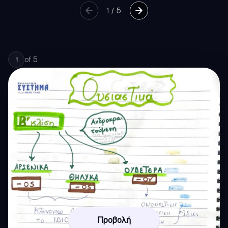
1
/
5
of
5
1
Προβολή