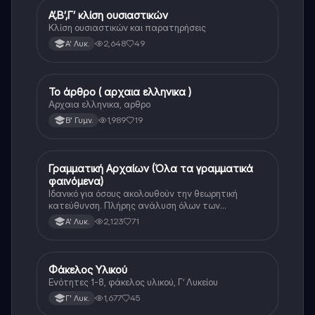
Α’,Β’,Γ’ κλίση ουσιαστικών
Αρχαία Ελληνικά
Κλίση ουσιαστικών και παρατηρήσεις
2,648
49
Α' Λυκ.
Το άρθρο ( αρχαια ελληνικα )
Αρχαία Ελληνικά
Αρχαια ελληνικα, αρθρο
1,989
19
Β' Γυμν.
Γραμματική Αρχαίων (Όλα τα γραμματικά
Αρχαία Ελληνικά
φαινόμενα)
Ιδανικό για όσους ακολουθούν την θεωρητική
κατεύθυνση. Πλήρης ανάλυση όλων των
γραμματικών φαινομένων της αρχαίας Ελληνικής.
2,123
71
Α' Λυκ.
Φάκελος Υλικού
Αρχαία Ελληνικά
Ενότητες 1-8, φάκελος υλικού, Γ’ Λυκείου
1,677
45
Γ' Λυκ.