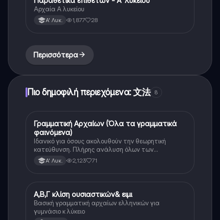
Παραθετικά επιθέτων - Α' λυκείου
Αρχαία Α λυκείου
1,877
28
Α' Λυκ.
Περισσότερα
Πιο δημοφιλή περιεχόμενα: 文法
8
Γραμματική Αρχαίων (Όλα τα γραμματικά
Αρχαία Ελληνικά
φαινόμενα)
Ιδανικό για όσους ακολουθούν την θεωρητική
κατεύθυνση. Πλήρης ανάλυση όλων των
γραμματικών φαινομένων της αρχαίας Ελληνικής.
2,123
71
Α' Λυκ.
Α,Β,Γ κλίση ουσιαστικών& ειμι
Αρχαία Ελληνικά
Βασική γραμματική αρχαίων ελληνικών για
γυμνάσιο κ λύκειο