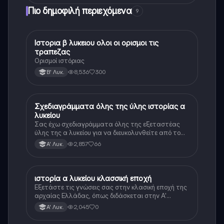
Πιο δημοφιλή περιεχόμενα
9
Ιστορια β λυκειου ολοι οι ορισμοι τις
Ιστορία
τραπεζας
Ορισμοί ιστόριας
8,536
300
Β' Λυκ.
Σχεδιαγράμματα όλης της ύλης ιστορίας α
Ιστορία
λυκείου
Σας έχω σχεδιαγράμματα όλης της εξεταστέας
ύλης της α λυκείου για να διευκολυνθείτε από το
τεράστιο βάρος του βιβλίου
2,857
66
Α' Λυκ.
ιστορία α λυκείου κλασσική εποχή
Ιστορία
Εξετάστε τις γνώσεις σας στην κλασική εποχή της
αρχαίας Ελλάδας, όπως διδάσκεται στην Α'
Λυκείου.
2,045
0
Α' Λυκ.