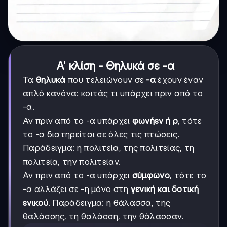
Α' κλίση - Θηλυκά σε -α
Τα
θηλυκά
που τελειώνουν σε
-α
έχουν έναν
απλό κανόνα: κοιτάς τι υπάρχει πριν από το
-α.
Αν πριν από το -α υπάρχει
φωνήεν ή ρ
, τότε
το -α διατηρείται σε όλες τις πτώσεις.
Παράδειγμα: η πολιτεία, της πολιτείας, τη
πολιτεία, την πολιτείαν.
Αν πριν από το -α υπάρχει
σύμφωνο
, τότε το
-α αλλάζει σε -η μόνο στη
γενική και δοτική
ενικού
. Παράδειγμα: η θάλασσα, της
θαλάσσης, τη θαλάσση, την θάλασσαν.