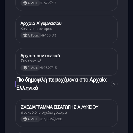
677
17
Α' Λυκ.
Αρχαια Α’ γυμνασίου
Αρχαία Ελληνικά
Κανονες τονισμου
130
3
Α' Γυμν.
Αρχαία συντακτικό
Αρχαία Ελληνικά (Ανθρ.)
Συντακτικό
589
13
Γ' Λυκ.
Πιο δημοφιλή περιεχόμενα στο Αρχαία
9
Ελληνικά
ΣΧΕΔΙΑΓΡΑΜΜΑ ΕΙΣΑΓΩΓΗΣ Α ΛΥΚΕΙΟΥ
Αρχαία Ελληνικά
Θουκυδιδης σχεδιαγρμαμα
5,086
358
Α' Λυκ.