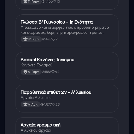
1,166
10
Γ' Γυμν.
Γλώσσα Β' Γυμνασίου - 1η Ενότητα
Νέα Ελληνικά
Υποκείμενο και οι μορφές του, απρόσωπα ρήματα
και εκφράσεις, δομή της παραγράφου, τρόποι
ανάπτυξης παραγράφου, αχώριστα μόρια.
467
9
Β' Γυμν.
Βασικοί Κανόνες Τονισμού
Αρχαία Ελληνικά
Κανόνες Τονισμού
586
44
Α' Γυμν.
Παραθετικά επιθέτων - Α' λυκείου
Αρχαία Ελληνικά
Αρχαία Α λυκείου
1,877
28
Α' Λυκ.
Αρχαία γραμματική
Αρχαία Ελληνικά
Α λυκείου αρχαία