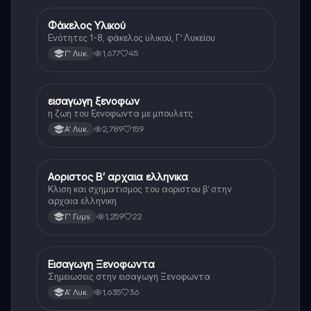
Φάκελος Υλικού
Αρχαία Ελληνικά
Ενότητες 1-8, φάκελος υλικού, Γ’ Λυκείου
1,677
45
Γ' Λυκ.
εισαγωγη ξενοφων
Αρχαία Ελληνικά
η ζωη του ξενοφωντα με μπουλετς
2,789
159
Α' Λυκ.
Αοριστος Β’ αρχαια ελληνικα
Αρχαία Ελληνικά
Κλιση και σχηματισμος του αοριστου β’ στην
αρχαια ελληνικη
1,259
22
Γ' Γυμν.
Εισαγωγη Ξενοφωντα
Αρχαία Ελληνικά
Σημειωσεις στην εισαγωγη Ξενοφωντα
1,635
36
Α' Λυκ.