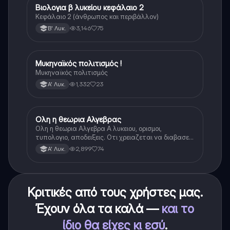
Βιολογια β λυκείου κεφάλαιο 2
Βιολογία
Κεφάλαιο 2 (άνθρωπος και περιβάλλον)
3,146
75
Β' Λυκ.
Μυκηναϊκός πολιτισμός !
Ιστορία
Μυκηναϊκός πολιτισμός
1,332
23
Α' Λυκ.
Ολη η θεωρια Αλγεβρας
Μαθηματικά
Ολη η θεωρια Αλγεβρα Α λυκειου, ορισμοι,
τυπολογιο, αποδειξεις. Οτι χρειαζεται να διαβασεις
για το θεωρητικο κομματι της αλγεβρας.
2,899
74
Α' Λυκ.
Κριτικές από τους χρήστες μας.
Έχουν όλα τα καλά —
και το
ίδιο θα είχες κι εσύ
.