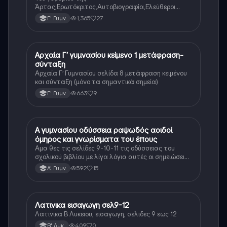
Άρτας,Ερωτόκριτος,Αυτοβιογραφία,Ελεύθεροι
Πολιορκημένοι,Όσο μπορείς,Γιατί μ’αγάπησες,Ένας
1,365
27
Γ' Γυμν.
ρώσος συνταγματάρχης στη Λάρισα,Ο Παχύς και ο
Αδύνατος
Αρχαία Γ’ γυμνασίου κείμενο 1 μετάφραση-
Αρχαία Ελληνικά
σύνταξη
Αρχαία Γ’ Γυμνασίου σελίδα 8 μετάφραση κειμένου
και σύνταξη (μόνο τα σημαντικά σημεία)
663
9
Γ' Γυμν.
Α γυμνασίου οδύσσεια ραψωδός αοιδοί
Αρχαία Ελληνικά
όμηρος και γνωρίσματα του έπους
Αμα θες τις σελίδες 9-10-11 τις οδύσσειας του
σχολικού βιβλίου με λίγα λόγια αυτές οι σημειώσεις
θα σε βοηθήσουν αρκετά στο διάβασμα σου
592
15
Α' Γυμν.
Λατινικα εισαγωγη σελ9-12
Νέα Ελληνικά
Λατινικα Β Λυκειου, εισαγωγη, σελιδες 9 εως 12
409
0
Β' Λυκ.