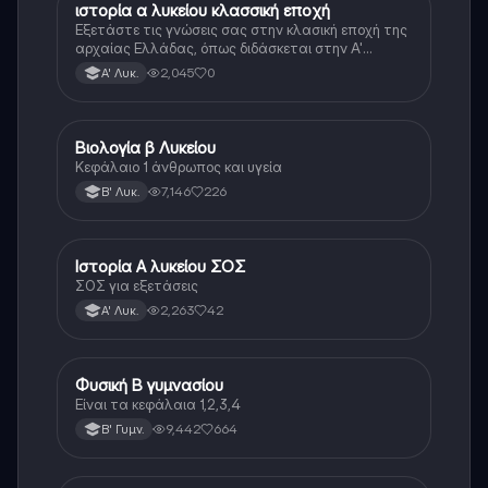
ιστορία α λυκείου κλασσική εποχή
Ιστορία
Εξετάστε τις γνώσεις σας στην κλασική εποχή της
αρχαίας Ελλάδας, όπως διδάσκεται στην Α'
Λυκείου.
2,045
0
Α' Λυκ.
Βιολογία β Λυκείου
Βιολογία
Κεφάλαιο 1 άνθρωπος και υγεία
7,146
226
Β' Λυκ.
Ιστορία Α λυκείου ΣΟΣ
Ιστορία
ΣΟΣ για εξετάσεις
2,263
42
Α' Λυκ.
Φυσική Β γυμνασίου
Φυσική
Είναι τα κεφάλαια 1,2,3,4
9,442
664
Β' Γυμν.