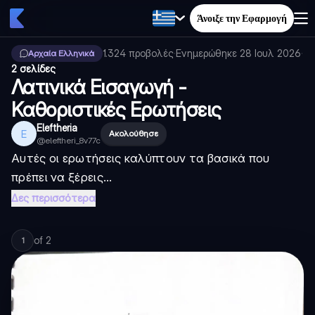
Άνοιξε την Εφαρμογή
1.324
προβολές
·
Ενημερώθηκε
28 Ιουλ 2026
·
Αρχαία Ελληνικά
2 σελίδες
Λατινικά Εισαγωγή -
Καθοριστικές Ερωτήσεις
Eleftheria
E
Ακολούθησε
@
eleftheri_8v77c
Αυτές οι ερωτήσεις καλύπτουν τα βασικά που
πρέπει να ξέρεις...
Δες περισσότερα
of
2
1