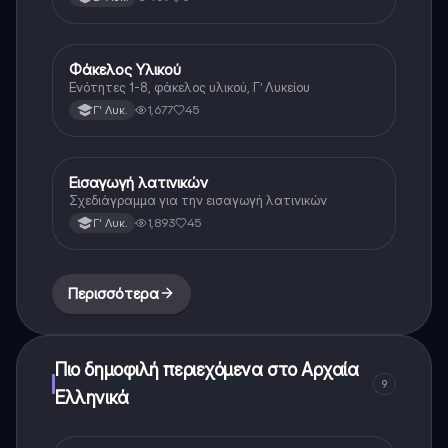
Φάκελος Υλικού
Αρχαία Ελληνικά
Ενότητες 1-8, φάκελος υλικού, Γ’ Λυκείου
1,677
45
Γ' Λυκ.
Εισαγωγή λατινικών
Λατινικά
Σχεδιάγραμμα για την εισαγωγή λατινικών
1,893
45
Γ' Λυκ.
Περισσότερα
Πιο δημοφιλή περιεχόμενα στο Αρχαία
9
Ελληνικά