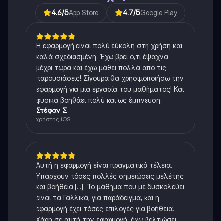
4.6
/5
App Store
4.7
/5
Google Play
Η εφαρμογή είναι πολύ εύκολη στη χρήση και
καλά σχεδιασμένη. Έχω βρει ό,τι έψαχνα
μέχρι τώρα και έχω μάθει πολλά από τις
παρουσιάσεις! Σίγουρα θα χρησιμοποιήσω την
εφαρμογή για μια εργασία του μαθήματος! Και
φυσικά βοηθάει πολύ και ως έμπνευση.
Στέφαν Σ
χρήστης iOS
Αυτή η εφαρμογή είναι πραγματικά τέλεια.
Υπάρχουν τόσες πολλές σημειώσεις μελέτης
και βοήθεια [...]. Το μάθημα που με δυσκολεύει
είναι τα Γαλλικά, για παράδειγμα, και η
εφαρμογή έχει τόσες επιλογές για βοήθεια.
Χάρη σε αυτή την εφαρμογή, έχω βελτιώσει