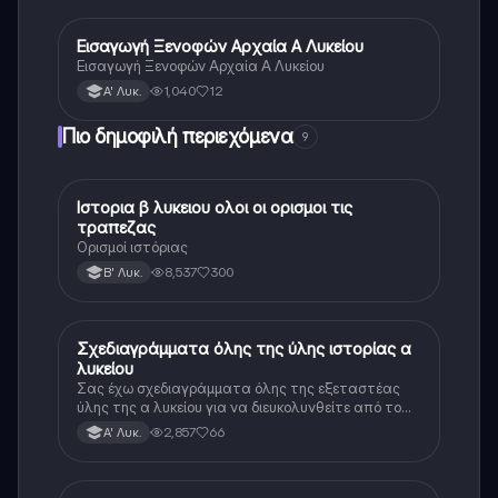
Εισαγωγή Ξενοφών Αρχαία Α Λυκείου
Αρχαία Ελληνικά
Εισαγωγή Ξενοφών Αρχαία Α Λυκείου
1,040
12
Α' Λυκ.
Πιο δημοφιλή περιεχόμενα
9
Ιστορια β λυκειου ολοι οι ορισμοι τις
Ιστορία
τραπεζας
Ορισμοί ιστόριας
8,537
300
Β' Λυκ.
Σχεδιαγράμματα όλης της ύλης ιστορίας α
Ιστορία
λυκείου
Σας έχω σχεδιαγράμματα όλης της εξεταστέας
ύλης της α λυκείου για να διευκολυνθείτε από το
τεράστιο βάρος του βιβλίου
2,857
66
Α' Λυκ.