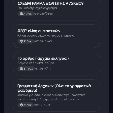
ΣΧΕΔΙΑΓΡΑΜΜΑ ΕΙΣΑΓΩΓΗΣ Α ΛΥΚΕΙΟΥ
Αρχαία Ελληνικά
Θουκυδιδης σχεδιαγρμαμα
5,086
358
Α' Λυκ.
Α’,Β’,Γ’ κλίση ουσιαστικών
Αρχαία Ελληνικά
Κλίση ουσιαστικών και παρατηρήσεις
2,648
49
Α' Λυκ.
Το άρθρο ( αρχαια ελληνικα )
Αρχαία Ελληνικά
Αρχαια ελληνικα, αρθρο
1,989
19
Β' Γυμν.
Γραμματική Αρχαίων (Όλα τα γραμματικά
Αρχαία Ελληνικά
φαινόμενα)
Ιδανικό για όσους ακολουθούν την θεωρητική
κατεύθυνση. Πλήρης ανάλυση όλων των
γραμματικών φαινομένων της αρχαίας Ελληνικής.
2,128
71
Α' Λυκ.