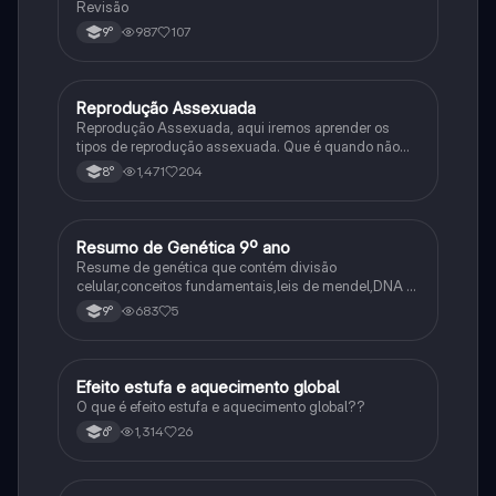
Revisão
987
107
9°
Reprodução Assexuada
Ciência
Reprodução Assexuada, aqui iremos aprender os
tipos de reprodução assexuada. Que é quando não
ocorre a fusão de gametas.
1,471
204
8°
Resumo de Genética 9º ano
Ciência
Resume de genética que contém divisão
celular,conceitos fundamentais,leis de mendel,DNA e
RNA
683
5
9°
Efeito estufa e aquecimento global
Ciência
O que é efeito estufa e aquecimento global??
1,314
26
6°