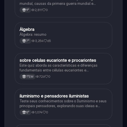
mundial, causas da primeira guerra mundial e
consequências da Primeira Guerra Mundial, fases da
2,811
0
9°
primeira guerra mundial
Álgebra
Matematica
Álgebra: resumo
3,254
65
7°
sobre celulas eucarionte e procariontes
Biologia
Este quiz aborda as características e diferenças
fundamentais entre células eucariontes e
procariontes.
726
0
1°EM
iluminismo e pensadores iluministas
História
Teste seus conhecimentos sobre o Iluminismo e seus
principais pensadores, explorando suas ideias e
impacto histórico.
1,074
0
8°