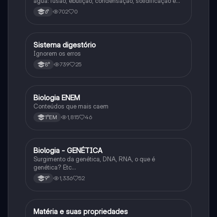
água: fusão, ebulição, condensação, solidificação e
sublimação.
702
0
6°
Sistema digestório
Ciência
Ignorem os erros
739
25
8°
Biologia ENEM
Ciência
Conteúdos que mais caem
1,815
46
1°EM
Biologia - GENÉTICA
Ciência
Surgimento da genética, DNA, RNA, o que é
genética? Etc…
1,336
52
9°
Matéria e suas propriedades
Ciência