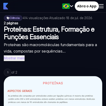
Abra o App
414
visualizações
·
Atualizado
18 de jul. de 2026
·
Ciência
2 páginas
Proteínas: Estrutura, Formação e
Funções Essenciais
Proteínas são macromoléculas fundamentais para a
vida, compostas por sequências...
Mostrar mais
of
2
1