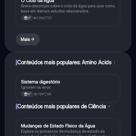
O Ciclo da Água
Química
Breve descrição sobre o ciclo da água para usar como
base em demais estudos relacionados.
1,186
21
6°
Mais
Conteúdos mais populares: Amino Acids
1
Sistema digestório
Ciência
Ignorem os erros
739
25
8°
Conteúdos mais populares de Ciência
9
M
Mudanças de Estado Físico da Água
Ciência
Explore os processos de mudança de estado da