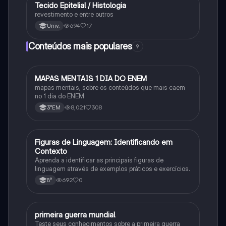
Tecido Epitelial / Histologia
Ciência
revestimento e entre outros
694
17
Univ.
Conteúdos mais populares
9
MAPAS MENTAIS 1 DIA DO ENEM
Português
mapas mentais, sobre os conteúdos que mais caem
no 1 dia do ENEM
8,021
308
3°EM
F
Figuras de Linguagem: Identificando em
Português
Contexto
Aprenda a identificar as principais figuras de
linguagem através de exemplos práticos e exercícios.
692
0
8°
primeira guerra mundial
História
Teste seus conhecimentos sobre a primeira guerra