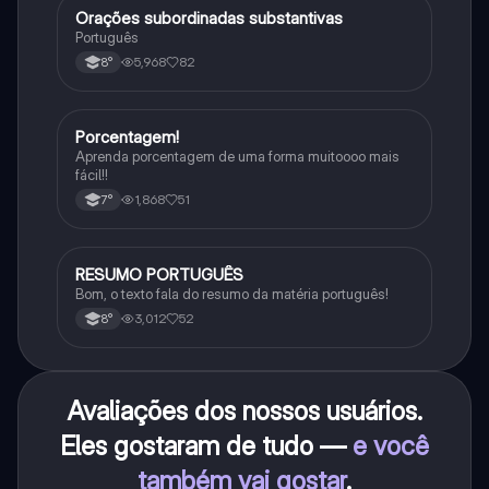
Orações subordinadas substantivas
Português
Português
5,968
82
8°
Porcentagem!
Matematica
Aprenda porcentagem de uma forma muitoooo mais
fácil!!
1,868
51
7°
RESUMO PORTUGUÊS
Português
Bom, o texto fala do resumo da matéria português!
3,012
52
8°
Avaliações dos nossos usuários.
Eles gostaram de tudo —
e você
também vai gostar
.