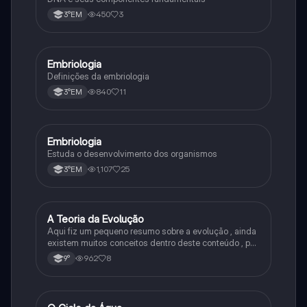
450
3
3°EM
Embriologia
Biologia
Definições da embriologia
840
11
3°EM
Embriologia
Biologia
Estuda o desenvolvimento dos organismos
1,107
25
3°EM
A Teoria da Evolução
Biologia
Aqui fiz um pequeno resumo sobre a evolução , ainda
existem muitos conceitos dentro deste conteúdo , por
isso sempre é bom procurar por mais fontes e
962
8
9°
algumas questões para se resolver e fixar melhor.