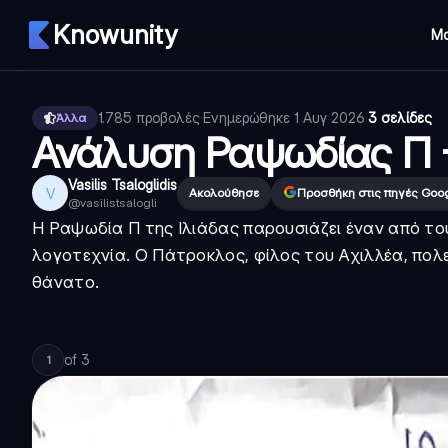
Knowunity
Μ
1.785
προβολές
·
Ενημερώθηκε
1 Αυγ 2026
·
3 σελίδες
Άλλα
Ανάλυση Ραψωδίας Π -
Vasilis Tsaloglidis
V
Ακολούθησε
Προσθήκη στις πηγές Goo
@
vasilistsalogli
Η Ραψωδία Π της Ιλιάδας παρουσιάζει έναν από το
λογοτεχνία. Ο Πάτροκλος, φίλος του Αχιλλέα, πολ
θάνατο.
of
3
1