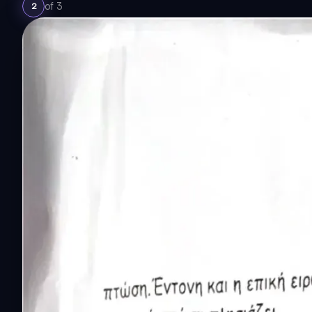
of
3
2