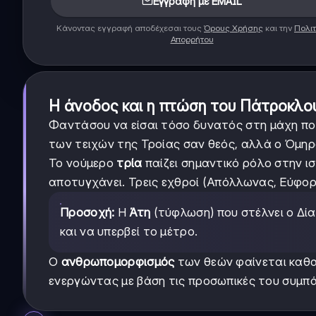
Εγγραφή με EMAIL
Κάνοντας εγγραφή αποδέχεσαι τους
Όρους Χρήσης
και την
Πολιτ
Απορρήτου
Η άνοδος και η πτώση του Πάτροκλο
Φαντάσου να είσαι τόσο δυνατός στη μάχη πο
των τειχών της Τροίας σαν θεός, αλλά ο Όμηρο
Το νούμερο
τρία
παίζει σημαντικό ρόλο στην ι
αποτυγχάνει. Τρεις εχθροί (Απόλλωνας, Εύφορ
Προσοχή:
Η
Άτη
(τύφλωση) που στέλνει ο Δία
και να υπερβεί το μέτρο.
Ο
ανθρωπομορφισμός
των θεών φαίνεται καθα
ενεργώντας με βάση τις προσωπικές του συμπά