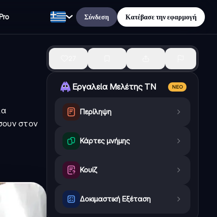
Σύνδεση
Κατέβασε την εφαρμογή
Pro
27
Εργαλεία Μελέτης ΤΝ
ΝΈΟ
ία
Περίληψη
σουν στον
Κάρτες μνήμης
Κουίζ
Δοκιμαστική Εξέταση