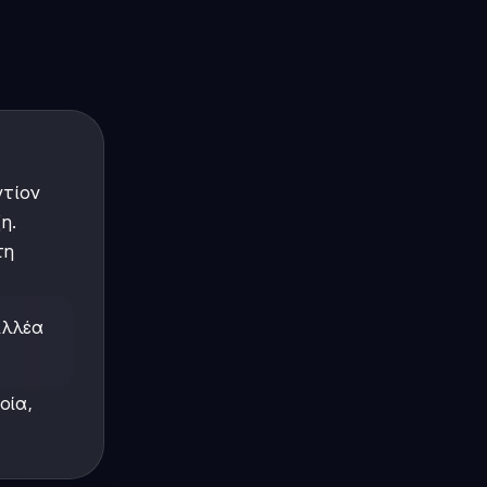
ντίον
η.
τη
ιλλέα
οία,