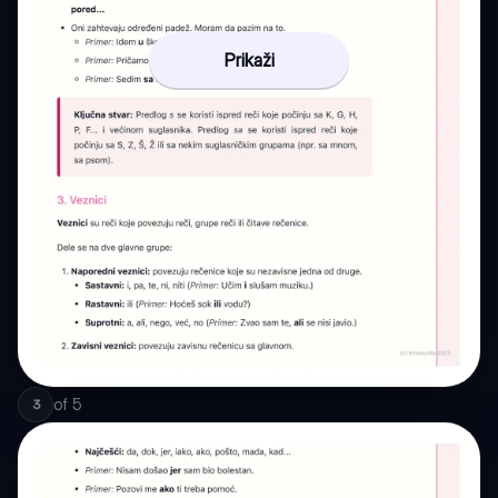
Prikaži
of
5
3