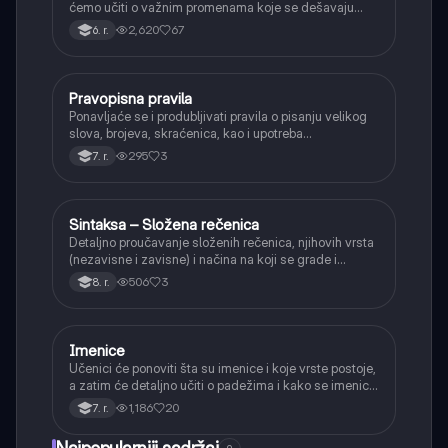
ćemo učiti o važnim promenama koje se dešavaju
kada se glasovi nađu jedan pored drugog u rečima
2,620
67
6. r.
(npr. jednačenje suglasnika po zvučnosti i mestu
tvorbe).
Pravopisna pravila
Srpski jezik
Ponavljaće se i produbljivati pravila o pisanju velikog
slova, brojeva, skraćenica, kao i upotreba
interpunkcije, sa posebnim fokusom na zarez u
295
3
7. r.
složenoj rečenici.
Sintaksa – Složena rečenica
Srpski jezik
Detaljno proučavanje složenih rečenica, njihovih vrsta
(nezavisne i zavisne) i načina na koji se grade i
povezuju.
506
3
8. r.
Imenice
Srpski jezik
Učenici će ponoviti šta su imenice i koje vrste postoje,
a zatim će detaljno učiti o padežima i kako se imenice
menjaju da bi pokazale svoju ulogu u rečenici.
1,186
20
7. r.