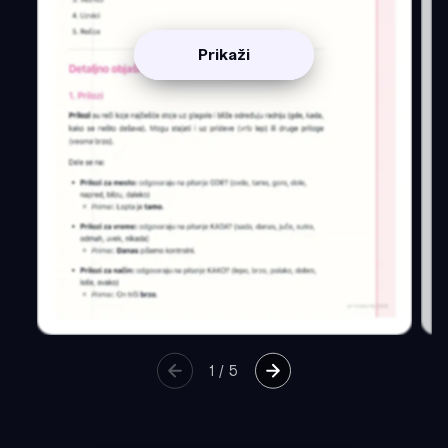
Prikaži
1
/
5