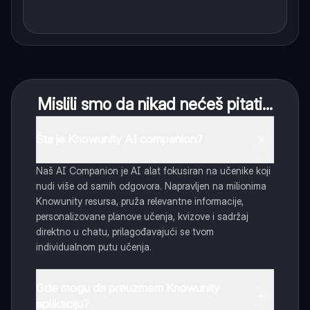
Mislili smo da nikad nećeš pitati...
Šta je Knowunity AI companion?
Naš AI Companion je AI alat fokusiran na učenike koji
nudi više od samih odgovora. Napravljen na milionima
Knowunity resursa, pruža relevantne informacije,
personalizovane planove učenja, kvizove i sadržaj
direktno u chatu, prilagođavajući se tvom
individualnom putu učenja.
Gde mogu da preuzmem Knowunity
aplikaciju?