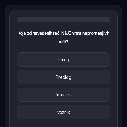
Koja od navedenih reči NIJE vrsta nepromenljivih
reči?
Prilog
Predlog
Imenica
Veznik