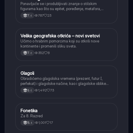
Ponavljaće se i produbljivati znanje o stilskim
figurama kao što su epitet, poređenje, metafora,
personifikacija, hiperbola, onomatopeja, aliteracija i
787
23
7. r.
asonanca, razumevajući njihovu ulogu u tekstu.
Velika geografska otkrića – novi svetovi
Istorija
Učimo o hrabrim pomorcima koji su otkrili nove
kontinente i promenili sliku sveta.
352
8
7. r.
Glagoli
Srpski jezik
Obradićemo glagolska vremena (prezent, futur I,
perfekat) i glagolske načine, kao i glagolske oblike
(infinitiv, glagolski pridevi i prilozi) i glagolski vid
1,492
73
6. r.
(svršeni i nesvršeni).
Fonetika
Srpski jezik
Za 8. Razred
1,001
17
8. r.