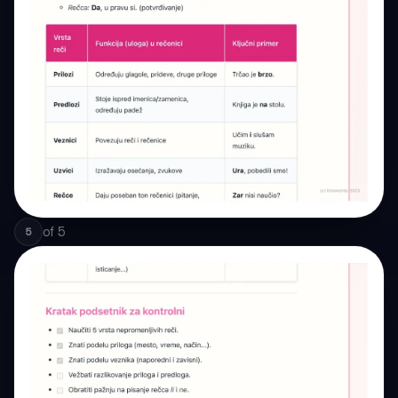
of
5
5