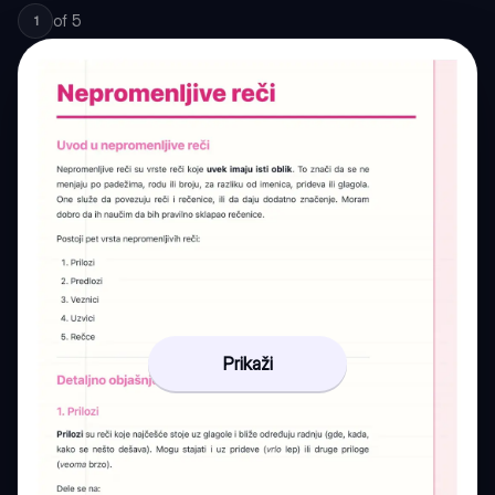
of
5
1
Prikaži