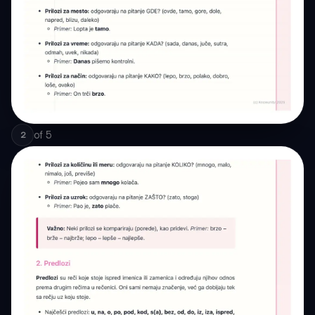
of
5
2