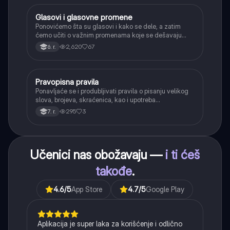
Glasovi i glasovne promene
Srpski jezik
Ponovićemo šta su glasovi i kako se dele, a zatim
ćemo učiti o važnim promenama koje se dešavaju
kada se glasovi nađu jedan pored drugog u rečima
2,620
67
6. r.
(npr. jednačenje suglasnika po zvučnosti i mestu
tvorbe).
Pravopisna pravila
Srpski jezik
Ponavljaće se i produbljivati pravila o pisanju velikog
slova, brojeva, skraćenica, kao i upotreba
interpunkcije, sa posebnim fokusom na zarez u
295
3
7. r.
složenoj rečenici.
Učenici nas obožavaju —
i ti ćeš
takođe
.
4.6
/5
App Store
4.7
/5
Google Play
Aplikacija je super laka za korišćenje i odlično