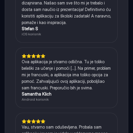
dizajnirana. Našao sam sve što mi je trebalo i
dosta sam naučio iz prezentacija! Definitivno ću
koristiti aplikaciju za školski zadatak! A naravno,
pomaže i kao inspiracija.
Stefan S
iOS korisnik
Ova aplikacija je stvarno odlična. Tu je toliko
beleški za učenje i pomoći [...]. Na primer, problem
mi je francuski, a aplikacija ima toliko opcija za
pomoć. Zahvaljujući ovoj aplikaciji, poboljšao
sam francuski. Preporučio bih je svima.
Samantha Klich
Android korisnik
Vau, stvarno sam oduševljena. Probala sam