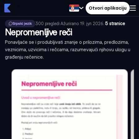
Otvori aplikaciju
300
pregledi
·
Ažurirano
19. јул 2026.
·
5 stranice
Srpski jezik
Nepromenljive reči
Ponavljaće se i produbljivati znanje o prilozima, predlozima,
veznicima, uzvicima i rečcama, razumevajući njihovu ulogu u
građenju rečenice.