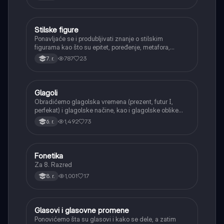
Stilske figure
Srpski jezik
Ponavljaće se i produbljivati znanje o stilskim
figurama kao što su epitet, poređenje, metafora,
personifikacija, hiperbola, onomatopeja, aliteracija i
787
23
7. r.
asonanca, razumevajući njihovu ulogu u tekstu.
Glagoli
Srpski jezik
Obradićemo glagolska vremena (prezent, futur I,
perfekat) i glagolske načine, kao i glagolske oblike
(infinitiv, glagolski pridevi i prilozi) i glagolski vid
1,492
73
6. r.
(svršeni i nesvršeni).
Fonetika
Srpski jezik
Za 8. Razred
1,001
17
8. r.
Glasovi i glasovne promene
Srpski jezik
Ponovićemo šta su glasovi i kako se dele, a zatim