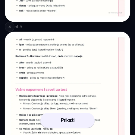
of
5
4
Prikaži