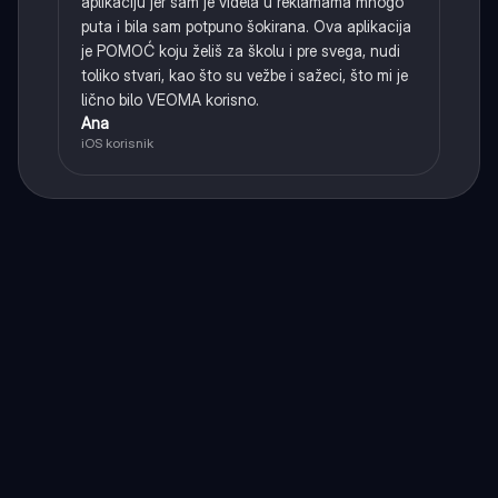
aplikaciju jer sam je videla u reklamama mnogo
puta i bila sam potpuno šokirana. Ova aplikacija
je POMOĆ koju želiš za školu i pre svega, nudi
toliko stvari, kao što su vežbe i sažeci, što mi je
lično bilo VEOMA korisno.
Ana
iOS korisnik