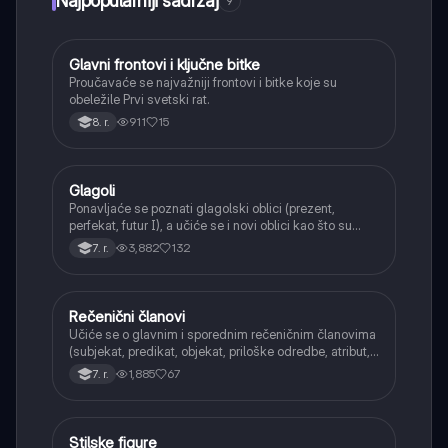
Najpopularniji sadržaj
9
Glavni frontovi i ključne bitke
Istorija
Proučavaće se najvažniji frontovi i bitke koje su
obeležile Prvi svetski rat.
911
15
8. r.
Glagoli
Srpski jezik
Ponavljaće se poznati glagolski oblici (prezent,
perfekat, futur I), a učiće se i novi oblici kao što su
aorist, imperfekat, pluskvamperfekat, futur II, kao i
3,882
132
7. r.
glagolski prilozi i pridevi.
Rečenični članovi
Srpski jezik
Učiće se o glavnim i sporednim rečeničnim članovima
(subjekat, predikat, objekat, priloške odredbe, atribut,
apozicija) i njihovoj funkciji.
1,885
67
7. r.
Stilske figure
Srpski jezik