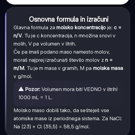
Osnovna formula in izračuni
Glavna formula za
molsko koncentracijo
je:
c =
n/V
. Tu je c koncentracija, n množina snovi v
molih, V pa volumen v litrih.
Če pa imaš podano maso namesto molov,
moraš najprej izračunati število molov z
n =
m/M
. Tu je m masa v gramih, M pa
molska masa
v g/mol.
⚠️ Pozor:
Volumen mora biti VEDNO v litrih!
1000 mL = 1 L.
Molsko maso dobiš tako, da sešteješ vse
atomske mase iz periodnega sistema. Za NaCl:
Na (23) + Cl (35,5) = 58,5 g/mol.