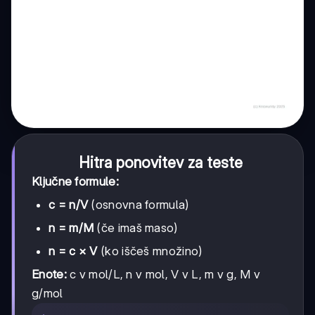
Hitra ponovitev za teste
Ključne formule:
c = n/V
(osnovna formula)
n = m/M
(če imaš maso)
n = c × V
(ko iščeš množino)
Enote:
c v mol/L, n v mol, V v L, m v g, M v
g/mol