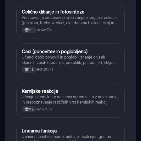
Celično dihanje in fotosinteza
Naravoslovje
Preučevanje procesov pridobivanja energije v celicah
(glikoliza, Krebsov cikel, oksidativna fosforilacija) in
pretvorbe svetlobne energije v kemično energijo
145
3
2. l.
(fotosinteza).
Časi (ponovitev in poglobljeno)
Angleščina
Učenci bodo ponovili in poglobili znanje o vseh
ključnih časih (sedanjik, preteklik, prihodnjik), vključno
s Perfect tenses (Present Perfect Continuous, Past
312
11
1. l.
Perfect, Future Perfect) in njihovo uporabo.
Kemijske reakcije
Naravoslovje
Učenje o tem, kako se snovi spreminjajo v nove snovi,
in prepoznavanje različnih vrst kemijskih reakcij.
147
3
9. r.
Linearna funkcija
Matematika
Definirali boste linearno funkcijo, risali njen graf ter