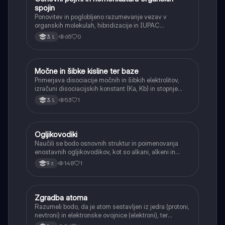
spojin
Ponovitev in poglobljeno razumevanje vezav v
organskih molekulah, hibridizacije in IUPAC
nomenklature za kompleksnejše spojine.
65
0
3. l.
Močne in šibke kisline ter baze
Kemija
Primerjava disociacije močnih in šibkih elektrolitov,
izračuni disociacijskih konstant (Ka, Kb) in stopnje
disociacije.
53
1
3. l.
Ogljikovodiki
Kemija
Naučili se bodo osnovnih struktur in poimenovanja
enostavnih ogljikovodikov, kot so alkani, alkeni in
alkini, ter njihove vire.
148
1
9. r.
Zgradba atoma
Kemija
Razumeli bodo, da je atom sestavljen iz jedra (protoni,
nevtroni) in elektronske ovojnice (elektroni), ter
spoznali njihove naboje in mase.