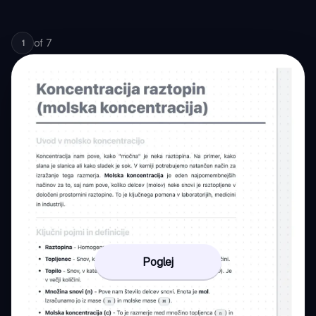
of
7
1
Poglej