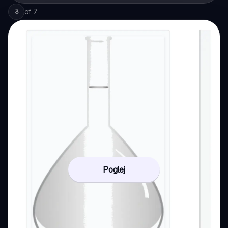
of
7
3
Poglej