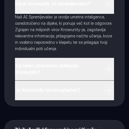
Kaj je Knowunity AI spremljevalec?
Naš AI Spremljevalec je orodje umetne inteligence,
osredotočeno na dijake, ki ponuja več kot le odgovore.
Zgrajen na milijonih virov Knowunity-ja, zagotavlja
relevantne informacije, prilagojene načrte učenja, kvize
in vsebino neposredno v klepetu ter se prilagaja tvoji
individualni poti učenja.
Kje lahko prenesem aplikacijo
Knowunity?
Aplikacijo lahko preneseš iz Google Play Store ali Apple
App Store.
Je Knowunity res brezplačen?
Tako je! Uživaj v brezplačnem dostopu do učnih vsebin,
se povezuj s sošolci in dobi takojšnjo pomoč – vse na
dosegu roke.