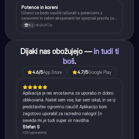
Potence in koreni
Matematika
Učenci se bodo naučili računati s potencami z
naravnimi in celimi eksponenti ter spoznali pravila za
računanje z njimi. Obravnavali bodo kvadratne in
240
6
9. r.
kubične korene ter delno korenjenje in racionalizacijo
imenovalca.
Dijaki nas obožujejo —
in tudi ti
boš
.
4.6
/5
App Store
4.7
/5
Google Play
Aplikacija je res enostavna za uporabo in dobro
oblikovana. Našel sem vse, kar sem iskal, in se iz
predstavitev ogromno naučil! Aplikacijo bom
zagotovo uporabil za razredno nalogo! In
seveda mi je tudi super vir navdiha.
Stefan S
iOS uporabnik