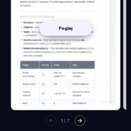
Poglej
1
/
7