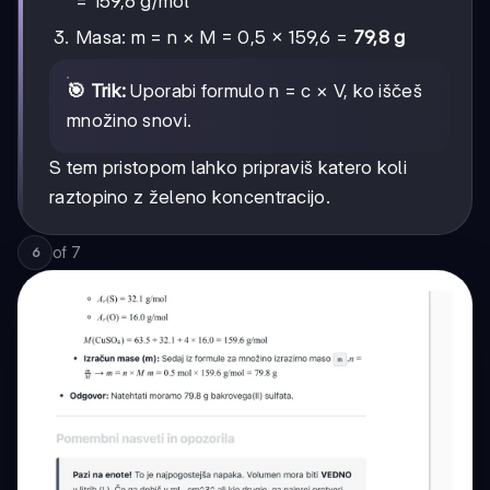
= 159,6 g/mol
Masa: m = n × M = 0,5 × 159,6 =
79,8 g
🎯 Trik:
Uporabi formulo n = c × V, ko iščeš
množino snovi.
S tem pristopom lahko pripraviš katero koli
raztopino z želeno koncentracijo.
of
7
6