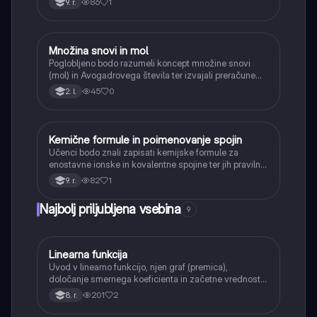
86
1
9. r.
Množina snovi in mol
Kemija
Poglobljeno bodo razumeli koncept množine snovi
(mol) in Avogadrovega števila ter izvajali preračune
med maso, množino in številom delcev.
45
0
2. l.
Kemične formule in poimenovanje spojin
Kemija
Učenci bodo znali zapisati kemijske formule za
enostavne ionske in kovalentne spojine ter jih pravilno
poimenovati po osnovnih pravilih.
82
1
9. r.
Najbolj priljubljena vsebina
9
Linearna funkcija
Matematika
Uvod v linearno funkcijo, njen graf (premica),
določanje smernega koeficienta in začetne vrednosti.
Učenci bodo znali narisati graf linearne funkcije.
201
2
8. r.