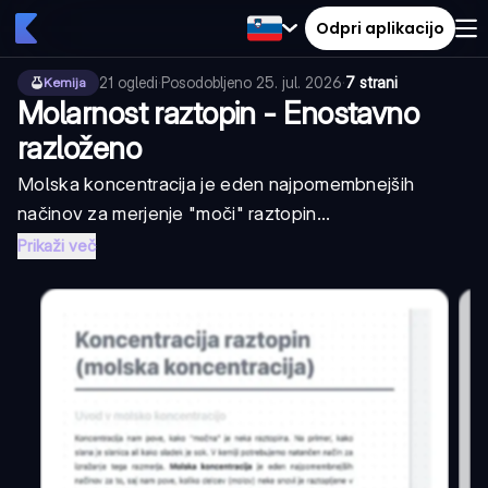
Odpri aplikacijo
21
ogledi
·
Posodobljeno
25. jul. 2026
·
7 strani
Kemija
Molarnost raztopin - Enostavno
razloženo
Molska koncentracija je eden najpomembnejših
načinov za merjenje "moči" raztopin...
Prikaži več