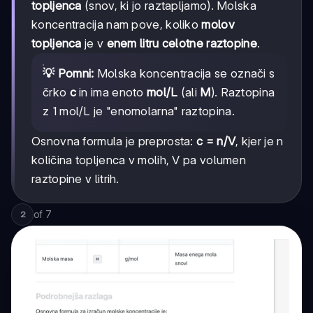
topljenca
(snov, ki jo raztapljamo). Molska
koncentracija nam pove, koliko
molov
topljenca
je v
enem litru celotne raztopine
.
💡 Pomni:
Molska koncentracija se označi s
črko
c
in ima enoto
mol/L
(ali
M
). Raztopina
z 1 mol/L je "enomolarna" raztopina.
Osnovna formula je preprosta:
c = n/V
, kjer je n
količina topljenca v molih, V pa volumen
raztopine v litrih.
of
7
2