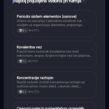
Najbolj priljubljena vsebina pri Kemija
9
Periodni sistem elementov (osnove)
Kemija
Učenci se seznanijo s periodnim sistemom kot
orodjem za organizacijo elementov, prepoznajo
periode in skupine ter razliko med kovinami in
47
1
8. r.
nekovinami.
Kovalentna vez
Kemija
Preučili bomo nastanek kovalentne vezi med
nekovinami, enojne, dvojne in trojne vezi ter polarnost
vezi.
71
1
1. l.
Koncentracije raztopin
Kemija
Naučili se bodo izražati koncentracije raztopin na
različne načine: masni delež, volumski delež,
množinska koncentracija in masna koncentracija.
47
0
2. l.
Osnovni pojmi in nomenklatura organskih
Kemija