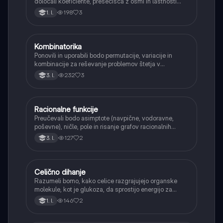
določali koeficiente, presečišča z osmi in lastnosti
(naraščanje/padanje).
198
3
1. l.
Kombinatorika
Matematika
Ponovili in uporabili bodo permutacije, variacije in
kombinacije za reševanje problemov štetja v
verjetnosti.
232
3
3. l.
Racionalne funkcije
Matematika
Preučevali bodo asimptote (navpične, vodoravne,
poševne), ničle, pole in risanje grafov racionalnih
funkcij.
127
2
3. l.
Celično dihanje
Biologija
Razumeli bomo, kako celice razgrajujejo organske
molekule, kot je glukoza, da sprostijo energijo za
svoje delovanje.
146
2
1. l.