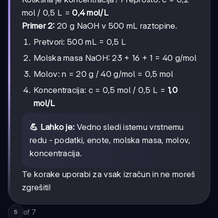
mol / 0,5 L =
0,4 mol/L
Primer 2:
20 g NaOH v 500 mL raztopine.
Pretvori: 500 mL = 0,5 L
Molska masa NaOH: 23 + 16 + 1 = 40 g/mol
Molov: n = 20 g / 40 g/mol = 0,5 mol
Koncentracija: c = 0,5 mol / 0,5 L =
1,0
mol/L
💪 Lahko je:
Vedno sledi istemu vrstnemu
redu - podatki, enote, molska masa, molov,
koncentracija.
Te korake uporabi za vsak izračun in ne moreš
zgrešiti!
of
7
5