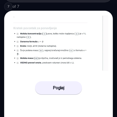
of
7
7
Poglej