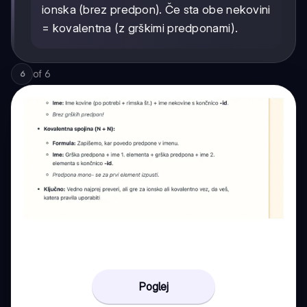
ionska (brez predpon). Če sta obe nekovini
= kovalentna (z grškimi predponami).
of
6
6
Poglej