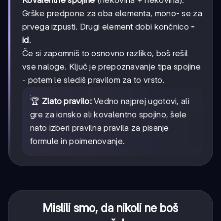
Kovalentne spojine
(nekovina + nekovina):
Grške predpone za oba elementa, mono- se za
prvega izpusti. Drugi element dobi končnico
-
id
.
Če si zapomniš to osnovno razliko, boš rešil
vse naloge. Ključ je prepoznavanje tipa spojine
- potem le slediš pravilom za to vrsto.
🏆
Zlato pravilo:
Vedno najprej ugotovi, ali
gre za ionsko ali kovalentno spojino, šele
nato izberi pravilna pravila za pisanje
formule in poimenovanje.
Mislili smo, da nikoli ne boš