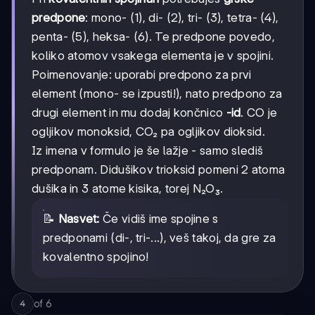
predpone
: mono- (1), di- (2), tri- (3), tetra- (4),
penta- (5), heksa- (6). Te predpone povedo,
koliko atomov vsakega elementa je v spojini.
Poimenovanje: uporabi predpono za prvi
element (mono- se izpusti!), nato predpono za
drugi element in mu dodaj končnico
-id
. CO je
ogljikov monoksid, CO₂ pa ogljikov dioksid.
Iz imena v formulo je še lažje - samo slediš
predponam. Didušikov trioksid pomeni 2 atoma
dušika in 3 atome kisika, torej N₂O₃.
📝
Nasvet:
Če vidiš ime spojine s
predponami (di-, tri-...), veš takoj, da gre za
kovalentno spojino!
of
6
4