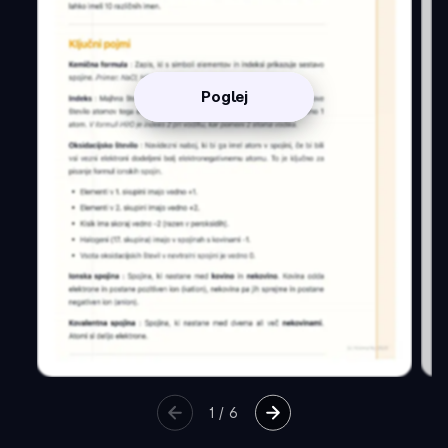
Poglej
1
/
6