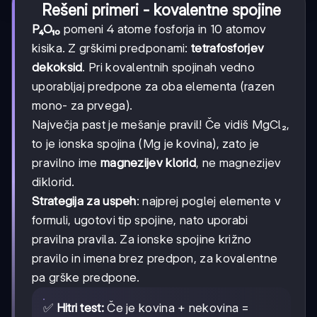
Rešeni primeri - kovalentne spojine
P₄O₁₀
pomeni 4 atome fosforja in 10 atomov
kisika. Z grškimi predponami:
tetrafosforjev
dekoksid
. Pri kovalentnih spojinah vedno
uporabljaj predpone za oba elementa (razen
mono- za prvega).
Največja past je mešanje pravil! Če vidiš MgCl₂,
to je ionska spojina (Mg je kovina), zato je
pravilno ime
magnezijev klorid
, ne magnezijev
diklorid.
Strategija za uspeh
: najprej poglej elemente v
formuli, ugotovi tip spojine, nato uporabi
pravilna pravila. Za ionske spojine križno
pravilo in imena brez predpon, za kovalentne
pa grške predpone.
✅
Hitri test:
Če je kovina + nekovina =