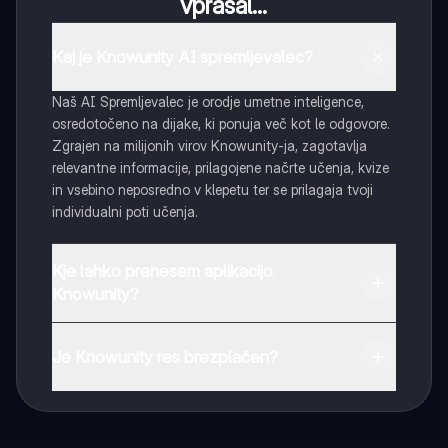
vprašal...
Kaj je Knowunity AI spremljevalec?
Naš AI Spremljevalec je orodje umetne inteligence,
osredotočeno na dijake, ki ponuja več kot le odgovore.
Zgrajen na milijonih virov Knowunity-ja, zagotavlja
relevantne informacije, prilagojene načrte učenja, kvize
in vsebino neposredno v klepetu ter se prilagaja tvoji
individualni poti učenja.
Kje lahko prenesem aplikacijo
Knowunity?
Aplikacijo lahko preneseš iz Google Play Store ali Apple
App Store.
Je Knowunity res brezplačen?
Tako je! Uživaj v brezplačnem dostopu do učnih vsebin,
se povezuj s sošolci in dobi takojšnjo pomoč – vse na
dosegu roke.