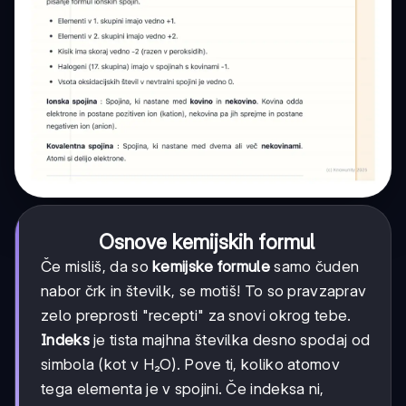
Osnove kemijskih formul
Če misliš, da so
kemijske formule
samo čuden
nabor črk in številk, se motiš! To so pravzaprav
zelo preprosti "recepti" za snovi okrog tebe.
Indeks
je tista majhna številka desno spodaj od
simbola (kot v H₂O). Pove ti, koliko atomov
tega elementa je v spojini. Če indeksa ni,