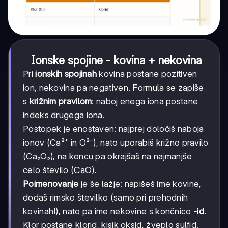
Ionske spojine - kovina + nekovina
Pri
ionskih spojinah
kovina postane pozitiven
ion, nekovina pa negativen. Formula se zapiše
s
križnim pravilom
: naboj enega iona postane
indeks drugega iona.
Postopek je enostaven: najprej določiš naboja
ionov (Ca²⁺ in O²⁻), nato uporabiš križno pravilo
(Ca₂O₂), na koncu pa okrajšaš na najmanjše
celo število (CaO).
Poimenovanje
je še lažje: napišeš ime kovine,
dodaš rimsko številko (samo pri prehodnih
kovinah!), nato pa ime nekovine s končnico
-id
.
Klor postane klorid, kisik oksid, žveplo sulfid.