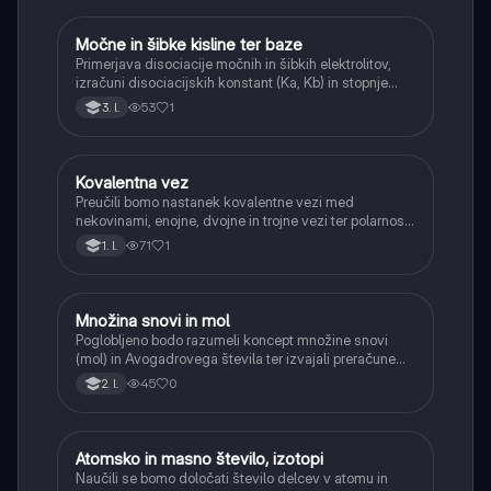
Močne in šibke kisline ter baze
Kemija
Primerjava disociacije močnih in šibkih elektrolitov,
izračuni disociacijskih konstant (Ka, Kb) in stopnje
disociacije.
53
1
3. l.
Kovalentna vez
Kemija
Preučili bomo nastanek kovalentne vezi med
nekovinami, enojne, dvojne in trojne vezi ter polarnost
vezi.
71
1
1. l.
Množina snovi in mol
Kemija
Poglobljeno bodo razumeli koncept množine snovi
(mol) in Avogadrovega števila ter izvajali preračune
med maso, množino in številom delcev.
45
0
2. l.
Atomsko in masno število, izotopi
Kemija
Naučili se bomo določati število delcev v atomu in