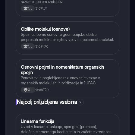
razumeli pojem izotopov.
67
1
1. l.
Oblike molekul (osnove)
Kemija
Spoznali bomo osnovne geometrijske oblike
preprostih molekul in njihov vpliv na polarnost molekul.
69
0
1. l.
Osnovni pojmi in nomenklatura organskih
Kemija
spojin
Ponovitev in poglobljeno razumevanje vezav v
organskih molekulah, hibridizacije in IUPAC
nomenklature za kompleksnejše spojine.
65
0
3. l.
Najbolj priljubljena vsebina
9
Linearna funkcija
Matematika
Uvod v linearno funkcijo, njen graf (premica),
določanje smernega koeficienta in začetne vrednosti.