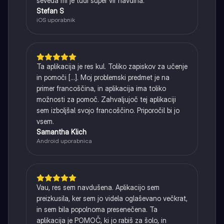
seveda mi je tudi super vir navdiha.
Stefan S
iOS uporabnik
Ta aplikacija je res kul. Toliko zapiskov za učenje
in pomoči [...]. Moj problemski predmet je na
primer francoščina, in aplikacija ima toliko
možnosti za pomoč. Zahvaljujoč tej aplikaciji
sem izboljšal svojo francoščino. Priporočil bi jo
vsem.
Samantha Klich
Android uporabnica
Vau, res sem navdušena. Aplikacijo sem
preizkusila, ker sem jo videla oglaševano večkrat,
in sem bila popolnoma presenečena. Ta
aplikacija je POMOČ, ki jo rabiš za šolo, in