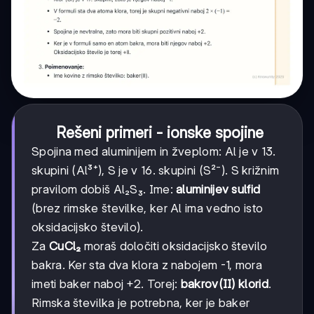
Rešeni primeri - ionske spojine
Spojina med aluminijem in žveplom: Al je v 13.
skupini (Al³⁺), S je v 16. skupini (S²⁻). S križnim
pravilom dobiš Al₂S₃. Ime:
aluminijev sulfid
(brez rimske številke, ker Al ima vedno isto
oksidacijsko število).
Za
CuCl₂
moraš določiti oksidacijsko število
bakra. Ker sta dva klora z nabojem -1, mora
imeti baker naboj +2. Torej:
bakrov(II) klorid
.
Rimska številka je potrebna, ker je baker