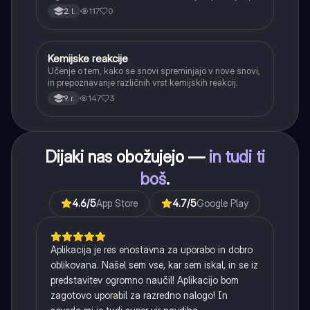
reševanju praktičnih problemov.
117
0
2. l.
Kemijske reakcije
Naravoslovje
Učenje o tem, kako se snovi spreminjajo v nove snovi,
in prepoznavanje različnih vrst kemijskih reakcij.
147
3
9. r.
Dijaki nas obožujejo —
in tudi ti
boš
.
4.6
/5
App Store
4.7
/5
Google Play
Aplikacija je res enostavna za uporabo in dobro
oblikovana. Našel sem vse, kar sem iskal, in se iz
predstavitev ogromno naučil! Aplikacijo bom
zagotovo uporabil za razredno nalogo! In