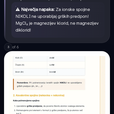
⚠️
Največja napaka:
Za ionske spojine
NIKOLI ne uporabljaj grških predpon!
MgCl₂ je magnezijev klorid, ne magnezijev
diklorid!
of
6
3