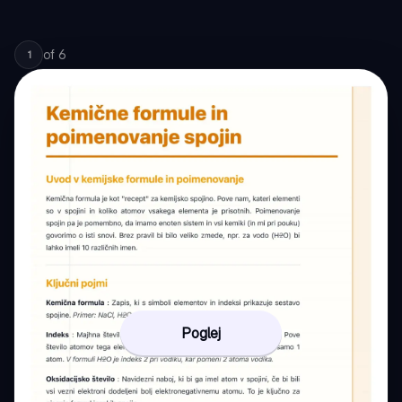
of
6
1
Poglej