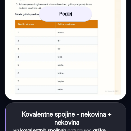
Poglej
Kovalentne spojine - nekovina +
nekovina
Pri
kovalentnih spojinah
potrebuješ
grške