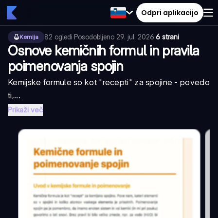
Odpri aplikacijo
82
ogledi
·
Posodobljeno
29. jul. 2026
·
6 strani
Kemija
Osnove kemičnih formul in pravila
poimenovanja spojin
Kemijske formule so kot "recepti" za spojine - povedo
ti,...
Prikaži več