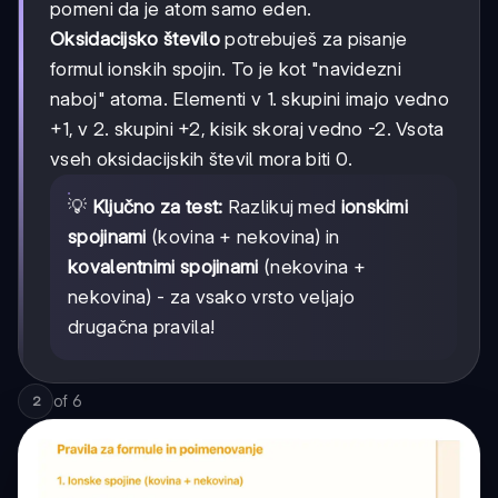
pomeni da je atom samo eden.
Oksidacijsko število
potrebuješ za pisanje
formul ionskih spojin. To je kot "navidezni
naboj" atoma. Elementi v 1. skupini imajo vedno
+1, v 2. skupini +2, kisik skoraj vedno -2. Vsota
vseh oksidacijskih števil mora biti 0.
💡
Ključno za test:
Razlikuj med
ionskimi
spojinami
(kovina + nekovina) in
kovalentnimi spojinami
(nekovina +
nekovina) - za vsako vrsto veljajo
drugačna pravila!
of
6
2