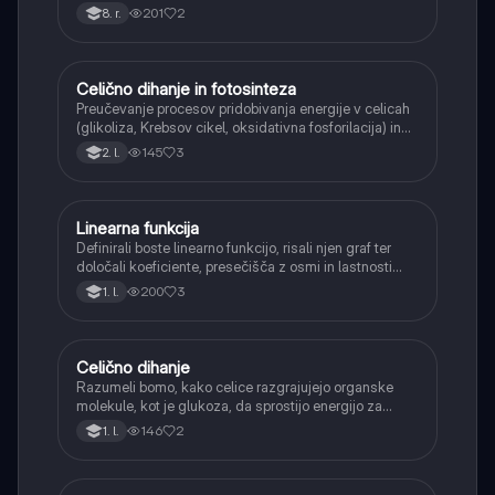
Učenci bodo znali narisati graf linearne funkcije.
201
2
8. r.
Celično dihanje in fotosinteza
Naravoslovje
Preučevanje procesov pridobivanja energije v celicah
(glikoliza, Krebsov cikel, oksidativna fosforilacija) in
pretvorbe svetlobne energije v kemično energijo
145
3
2. l.
(fotosinteza).
Linearna funkcija
Matematika
Definirali boste linearno funkcijo, risali njen graf ter
določali koeficiente, presečišča z osmi in lastnosti
(naraščanje/padanje).
200
3
1. l.
Celično dihanje
Biologija
Razumeli bomo, kako celice razgrajujejo organske
molekule, kot je glukoza, da sprostijo energijo za
svoje delovanje.
146
2
1. l.