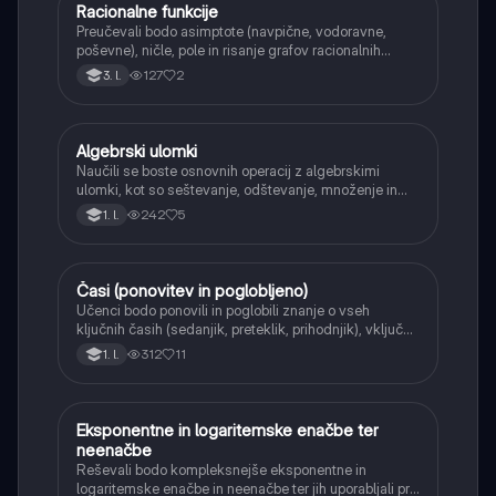
Racionalne funkcije
Matematika
Preučevali bodo asimptote (navpične, vodoravne,
poševne), ničle, pole in risanje grafov racionalnih
funkcij.
127
2
3. l.
Algebrski ulomki
Matematika
Naučili se boste osnovnih operacij z algebrskimi
ulomki, kot so seštevanje, odštevanje, množenje in
deljenje.
242
5
1. l.
Časi (ponovitev in poglobljeno)
Angleščina
Učenci bodo ponovili in poglobili znanje o vseh
ključnih časih (sedanjik, preteklik, prihodnjik), vključno
s Perfect tenses (Present Perfect Continuous, Past
312
11
1. l.
Perfect, Future Perfect) in njihovo uporabo.
Eksponentne in logaritemske enačbe ter
Matematika
neenačbe
Reševali bodo kompleksnejše eksponentne in
logaritemske enačbe in neenačbe ter jih uporabljali pri