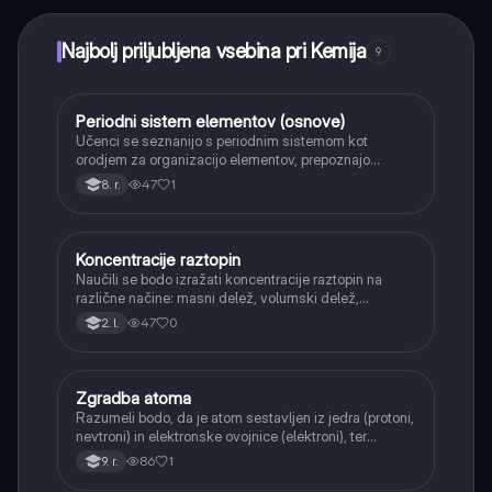
Najbolj priljubljena vsebina pri Kemija
9
Periodni sistem elementov (osnove)
Kemija
Učenci se seznanijo s periodnim sistemom kot
orodjem za organizacijo elementov, prepoznajo
periode in skupine ter razliko med kovinami in
47
1
8. r.
nekovinami.
Koncentracije raztopin
Kemija
Naučili se bodo izražati koncentracije raztopin na
različne načine: masni delež, volumski delež,
množinska koncentracija in masna koncentracija.
47
0
2. l.
Zgradba atoma
Kemija
Razumeli bodo, da je atom sestavljen iz jedra (protoni,
nevtroni) in elektronske ovojnice (elektroni), ter
spoznali njihove naboje in mase.
86
1
9. r.