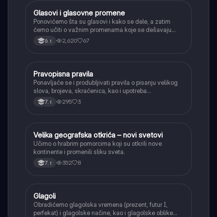
Glasovi i glasovne promene
Srpski jezik
Ponovićemo šta su glasovi i kako se dele, a zatim
ćemo učiti o važnim promenama koje se dešavaju
kada se glasovi nađu jedan pored drugog u rečima
2,620
67
6. r.
(npr. jednačenje suglasnika po zvučnosti i mestu
tvorbe).
Pravopisna pravila
Srpski jezik
Ponavljaće se i produbljivati pravila o pisanju velikog
slova, brojeva, skraćenica, kao i upotreba
interpunkcije, sa posebnim fokusom na zarez u
295
3
7. r.
složenoj rečenici.
Velika geografska otkrića – novi svetovi
Istorija
Učimo o hrabrim pomorcima koji su otkrili nove
kontinente i promenili sliku sveta.
352
8
7. r.
Glagoli
Srpski jezik
Obradićemo glagolska vremena (prezent, futur I,
perfekat) i glagolske načine, kao i glagolske oblike