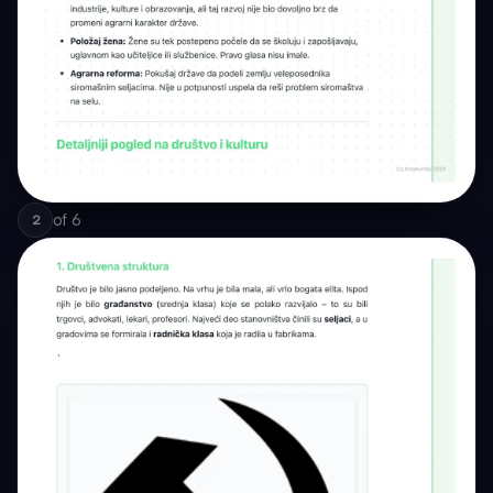
of
6
2