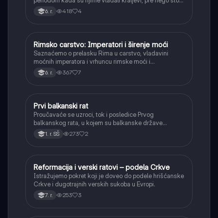
periodom kada su njime vladali kraljevi, pre nego što
je postao republika.
418
4
6. r.
Rimsko carstvo: Imperatori i širenje moći
Istorija
Saznaćemo o prelasku Rima u carstvo, vladavini
moćnih imperatora i vrhuncu rimske moći i
teritorijalnog širenja.
367
7
6. r.
Prvi balkanski rat
Istorija
Proučavaće se uzroci, tok i posledice Prvog
balkanskog rata, u kojem su balkanske države
oslobodile veći deo teritorija od Osmanskog carstva.
273
2
1. r. SŠ
Reformacija i verski ratovi – podela Crkve
Istorija
Istražujemo pokret koji je doveo do podele hrišćanske
Crkve i dugotrajnih verskih sukoba u Evropi.
253
3
7. r.