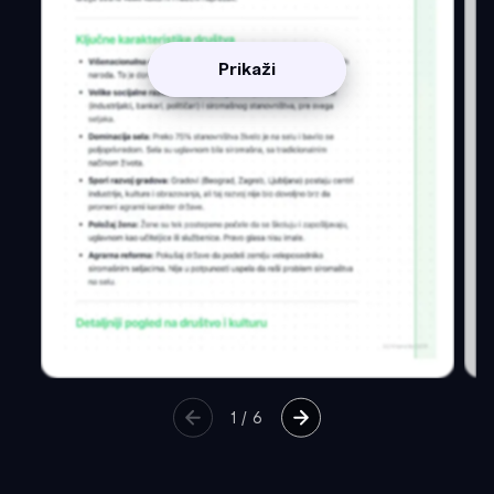
Prikaži
1
/
6