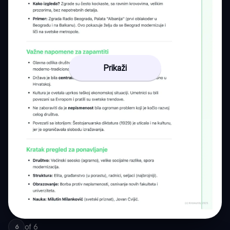
Prikaži
of
6
6