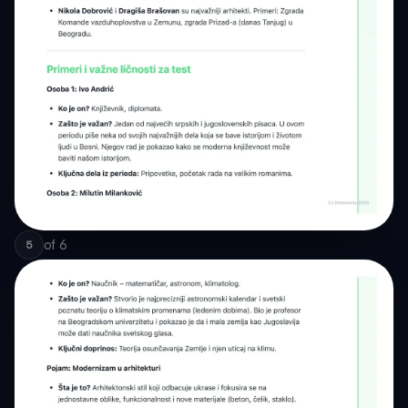
of
6
5