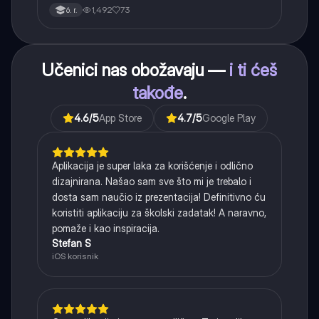
(infinitiv, glagolski pridevi i prilozi) i glagolski vid
1,492
73
6. r.
(svršeni i nesvršeni).
Učenici nas obožavaju —
i ti ćeš
takođe
.
4.6
/5
App Store
4.7
/5
Google Play
Aplikacija je super laka za korišćenje i odlično
dizajnirana. Našao sam sve što mi je trebalo i
dosta sam naučio iz prezentacija! Definitivno ću
koristiti aplikaciju za školski zadatak! A naravno,
pomaže i kao inspiracija.
Stefan S
iOS korisnik