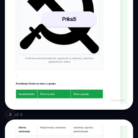
Prikaži
of
6
3