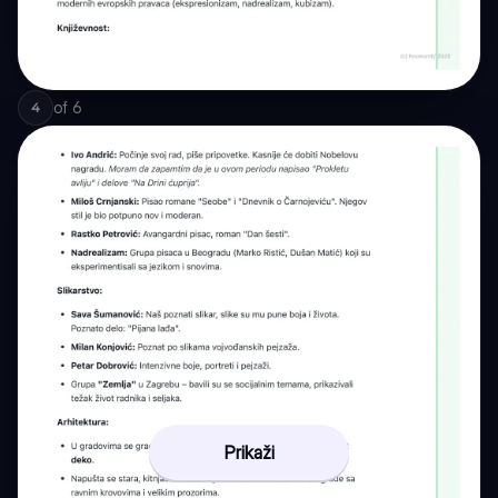
of
6
4
Prikaži