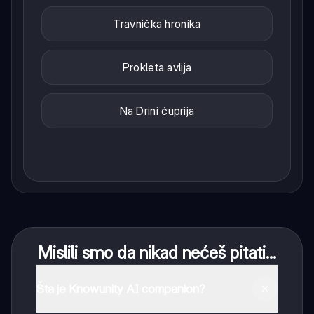
Travnička hronika
Prokleta avlija
Na Drini ćuprija
Mislili smo da nikad nećeš pitati...
Šta je Knowunity AI companion?