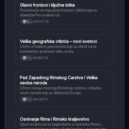
Glavni frontovi i ključne bitke
Istorija
Proučavaće se najvažniji frontovi i bitke koje su
obeležile Prvi svetski rat.
911
15
8. r.
Velika geografska otkrića – novi svetovi
Istorija
Učimo o hrabrim pomorcima koji su otkrili nove
kontinente i promenili sliku sveta.
352
8
7. r.
Pad Zapadnog Rimskog Carstva i Velika
Istorija
seoba naroda
Učimo o kraju moćnog Rimskog carstva i dolasku
novih naroda koji su oblikovali Evropu.
430
1
7. r.
Osnivanje Rima i Rimsko kraljevstvo
Istorija
Upoznaćemo se sa legendama o nastanku Rima i