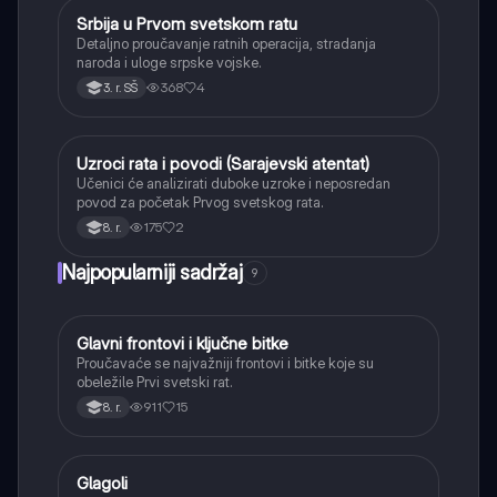
Srbija u Prvom svetskom ratu
Istorija
Detaljno proučavanje ratnih operacija, stradanja
naroda i uloge srpske vojske.
368
4
3. r. SŠ
Uzroci rata i povodi (Sarajevski atentat)
Istorija
Učenici će analizirati duboke uzroke i neposredan
povod za početak Prvog svetskog rata.
175
2
8. r.
Najpopularniji sadržaj
9
Glavni frontovi i ključne bitke
Istorija
Proučavaće se najvažniji frontovi i bitke koje su
obeležile Prvi svetski rat.
911
15
8. r.
Glagoli
Srpski jezik