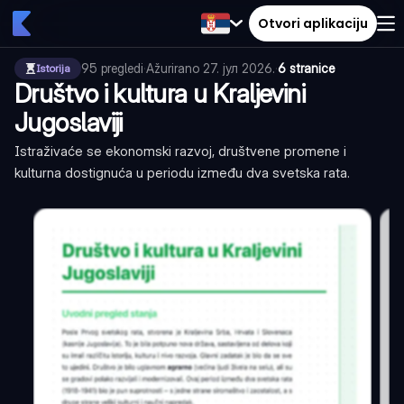
Otvori aplikaciju
95
pregledi
·
Ažurirano
27. јул 2026.
·
6 stranice
Istorija
Društvo i kultura u Kraljevini
Jugoslaviji
Istraživaće se ekonomski razvoj, društvene promene i
kulturna dostignuća u periodu između dva svetska rata.