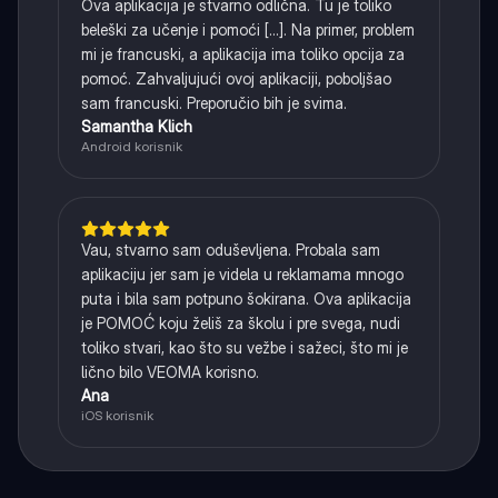
Ova aplikacija je stvarno odlična. Tu je toliko
beleški za učenje i pomoći [...]. Na primer, problem
mi je francuski, a aplikacija ima toliko opcija za
pomoć. Zahvaljujući ovoj aplikaciji, poboljšao
sam francuski. Preporučio bih je svima.
Samantha Klich
Android korisnik
Vau, stvarno sam oduševljena. Probala sam
aplikaciju jer sam je videla u reklamama mnogo
puta i bila sam potpuno šokirana. Ova aplikacija
je POMOĆ koju želiš za školu i pre svega, nudi
toliko stvari, kao što su vežbe i sažeci, što mi je
lično bilo VEOMA korisno.
Ana
iOS korisnik