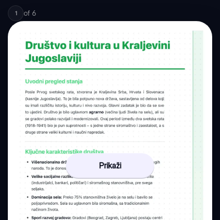
of
6
1
Prikaži