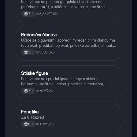
Ponavljaće se poznati glagolski oblici (prezent,
perfekat, futur I), a učiće se i novi oblici kao što su
aorist, imperfekat, pluskvamperfekat, futur II, kao i
3,882
132
7. r.
glagolski prilozi i pridevi.
Rečenični članovi
Srpski jezik
Učiće se o glavnim i sporednim rečeničnim članovima
(subjekat, predikat, objekat, priloške odredbe, atribut,
apozicija) i njihovoj funkciji.
1,885
67
7. r.
Stilske figure
Srpski jezik
Ponavljaće se i produbljivati znanje o stilskim
figurama kao što su epitet, poređenje, metafora,
personifikacija, hiperbola, onomatopeja, aliteracija i
787
23
7. r.
asonanca, razumevajući njihovu ulogu u tekstu.
Fonetika
Srpski jezik
Za 8. Razred
1,001
17
8. r.