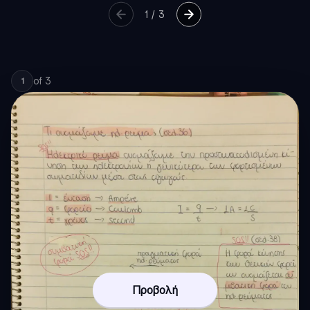
1
/
3
of
3
1
Προβολή