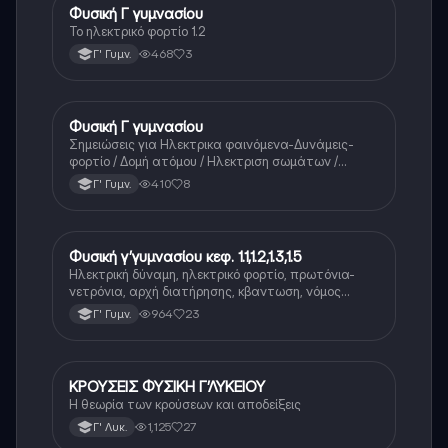
Φυσική Γ γυμνασίου
Φυσική
Το ηλεκτρικό φορτίο 1.2
468
3
Γ' Γυμν.
Φυσική Γ γυμνασίου
Φυσική
Σημειώσεις για Ηλεκτρικα φαινόμενα-Δυνάμεις-
φορτίο / Δομή ατόμου / Ηλεκτριση σωμάτων /
κβάντωση αγωγοί-μονωτές και για το
410
8
Γ' Γυμν.
ηλεκτροσκοπιο
Φυσική γ’γυμνασίου κεφ. 1.1,1.2,1.3,1.5
Φυσική
Ηλεκτρική δύναμη, ηλεκτρικό φορτίο, πρωτόνια-
νετρόνια, αρχή διατήρησης, κβαντωση, νόμος
κουλομπ, τύποι
964
23
Γ' Γυμν.
ΚΡΟΥΣΕΙΣ ΦΥΣΙΚΗ Γ’ΛΥΚΕΙΟΥ
Φυσική (Θετ.)
Η θεωρία των κρούσεων και αποδείξεις
1,125
27
Γ' Λυκ.