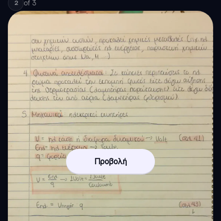
of
3
2
Προβολή