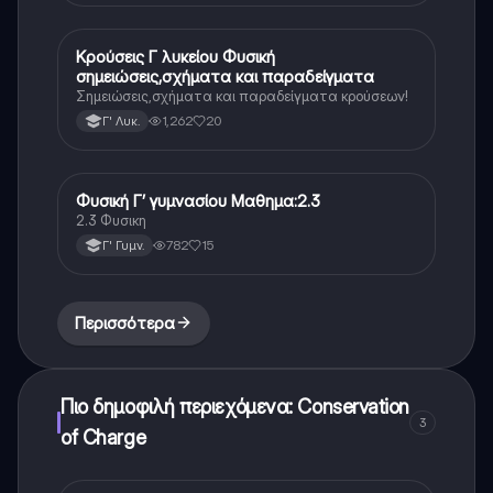
Κρούσεις Γ λυκείου Φυσική
Φυσική (Θετ.)
σημειώσεις,σχήματα και παραδείγματα
Σημειώσεις,σχήματα και παραδείγματα κρούσεων!
1,262
20
Γ' Λυκ.
Φυσική Γ’ γυμνασίου Μαθημα:2.3
Φυσική
2.3 Φυσικη
782
15
Γ' Γυμν.
Περισσότερα
Πιο δημοφιλή περιεχόμενα: Conservation
3
of Charge