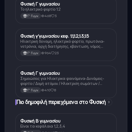
Φυσική Γ γυμνασίου
Φυσική
Το ηλεκτρικό φορτίο 1.2
468
3
Γ' Γυμν.
Φυσική γ’γυμνασίου κεφ. 1.1,1.2,1.3,1.5
Φυσική
Ηλεκτρική δύναμη, ηλεκτρικό φορτίο, πρωτόνια-
νετρόνια, αρχή διατήρησης, κβαντωση, νόμος
κουλομπ, τύποι
964
23
Γ' Γυμν.
Φυσική Γ γυμνασίου
Φυσική
Σημειώσεις για Ηλεκτρικα φαινόμενα-Δυνάμεις-
φορτίο / Δομή ατόμου / Ηλεκτριση σωμάτων /
κβάντωση αγωγοί-μονωτές και για το
410
8
Γ' Γυμν.
ηλεκτροσκοπιο
Πιο δημοφιλή περιεχόμενα στο Φυσική
9
Φυσική Β γυμνασίου
Φυσική
Είναι τα κεφάλαια 1,2,3,4