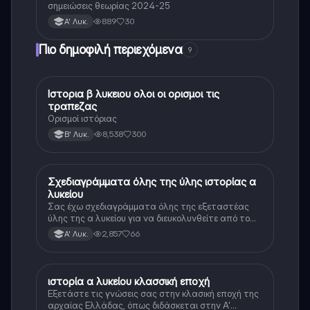
σημειώσεις θεωρίας 2024-25
889
30
Α' Λυκ.
Πιο δημοφιλή περιεχόμενα
9
Ιστορια β λυκειου ολοι οι ορισμοι τις
Ιστορία
τραπεζας
Ορισμοί ιστόριας
8,538
300
Β' Λυκ.
Σχεδιαγράμματα όλης της ύλης ιστορίας α
Ιστορία
λυκείου
Σας έχω σχεδιαγράμματα όλης της εξεταστέας
ύλης της α λυκείου για να διευκολυνθείτε από το
τεράστιο βάρος του βιβλίου
2,857
66
Α' Λυκ.
ιστορία α λυκείου κλασσική εποχή
Ιστορία
Εξετάστε τις γνώσεις σας στην κλασική εποχή της
αρχαίας Ελλάδας, όπως διδάσκεται στην Α'