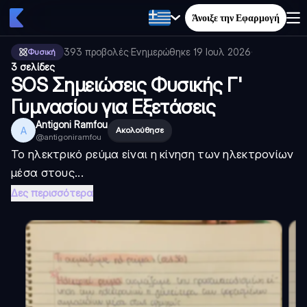
Άνοιξε την Εφαρμογή
393
προβολές
·
Ενημερώθηκε
19 Ιουλ 2026
·
Φυσική
3 σελίδες
SOS Σημειώσεις Φυσικής Γ'
Γυμνασίου για Εξετάσεις
Antigoni Ramfou
A
Ακολούθησε
@
antigoniramfou
Το ηλεκτρικό ρεύμα είναι η κίνηση των ηλεκτρονίων
μέσα στους...
Δες περισσότερα