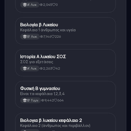
Λυκείου.
2,045
0
Α' Λυκ.
Βιολογία β Λυκείου
Βιολογία
Κεφάλαιο 1 άνθρωπος και υγεία
7,146
226
Β' Λυκ.
Ιστορία Α λυκείου ΣΟΣ
Ιστορία
ΣΟΣ για εξετάσεις
2,263
42
Α' Λυκ.
Φυσική Β γυμνασίου
Φυσική
Είναι τα κεφάλαια 1,2,3,4
9,442
664
Β' Γυμν.
Βιολογια β λυκείου κεφάλαιο 2
Βιολογία
Κεφάλαιο 2 (άνθρωπος και περιβάλλον)