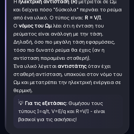
Η
ηλεκτρική αντίσταση (R)
μετριέται σε Ωμ
και δείχνει πόσο "δύσκολα" περνάει το ρεύμα
από ένα υλικό. Ο τύπος είναι:
R = V/I
.
Ο
νόμος του Ωμ
λέει ότι η ένταση του
ρεύματος είναι ανάλογη με την τάση.
Δηλαδή, όσο πιο μεγάλη τάση εφαρμόσεις,
τόσο πιο δυνατό ρεύμα θα έχεις (αν η
αντίσταση παραμένει σταθερή).
Ένα υλικό λέγεται
αντιστάτης
όταν έχει
σταθερή αντίσταση, υπακούει στον νόμο του
Ωμ και μετατρέπει την ηλεκτρική ενέργεια σε
θερμική.
💡
Για τις εξετάσεις
: Θυμήσου τους
τύπους I=q/t, V=E/q και R=V/I - είναι
βασικοί για τις ασκήσεις!