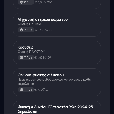
3,057
156
Α' Λυκ.
Μηχανική στερεού σώματος
Φυσική
Φυσική Γ λυκείου
2,540
40
Γ' Λυκ.
Κρούσεις
Φυσική
Φυσική Γ ΛΥΚΕΙΟΥ
1,658
29
Γ' Λυκ.
Θεωρια φυσικης α λυκειου
Φυσική
Περιεχει τυπους μεθοδολογιες και ορισμους καθε
κεφαλαιου
772
27
Α' Λυκ.
Φυσική Α Λυκείου Εξεταστέα Ύλη 2024-25
Φυσική
Σημειώσεις