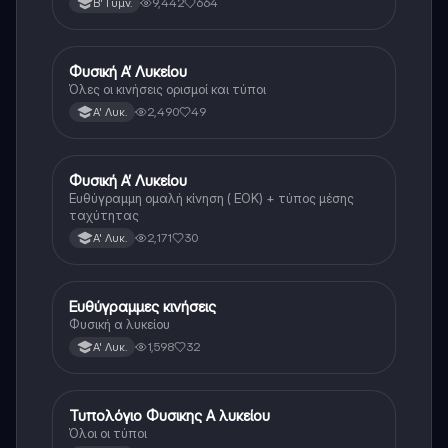
9,442
664
Β' Γυμν.
Φυσική Α’ Λυκείου
Φυσική
Όλες οι κινήσεις ορισμοί και τύποι
2,490
49
Α' Λυκ.
Φυσική Α’ Λυκείου
Φυσική
Ευθύγραμμη ομαλή κίνηση ( ΕΟΚ) + τύπος μέσης
ταχύτητας
2,171
30
Α' Λυκ.
Ευθύγραμμες κινήσεις
Φυσική
Φυσική α λυκείου
1,598
32
Α' Λυκ.
Τυπολόγιο Φυσικης Α λυκείου
Φυσική
Όλοι οι τύποι