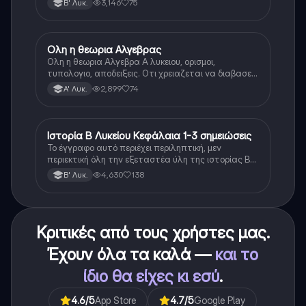
3,146
75
Β' Λυκ.
Ολη η θεωρια Αλγεβρας
Μαθηματικά
Ολη η θεωρια Αλγεβρα Α λυκειου, ορισμοι,
τυπολογιο, αποδειξεις. Οτι χρειαζεται να διαβασεις
για το θεωρητικο κομματι της αλγεβρας.
2,899
74
Α' Λυκ.
Ιστορία Β Λυκείου Κεφάλαια 1-3 σημειώσεις
Ιστορία
Το έγγραφο αυτό περιέχει περιληπτική, μεν
περιεκτική όλη την εξεταστέα ύλη της ιστορίας Β
λυκείου για τα πρώτα 3 Κεφάλαια, δηλαδή την
4,630
138
Β' Λυκ.
μισή ύλη. Το έγγραφο έχει γραφτεί με προσοχή και
άριστη ταυτόσημο το βιβλίο, όμως πολύ πιο απλά
στη κατανόηση!
Κριτικές από τους χρήστες μας.
Έχουν όλα τα καλά —
και το
ίδιο θα είχες κι εσύ
.
4.6
/5
App Store
4.7
/5
Google Play