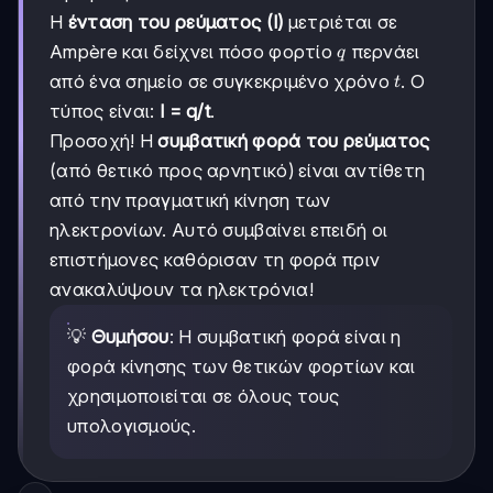
Η
ένταση του ρεύματος (Ι)
μετριέται σε
q
Ampère και δείχνει πόσο φορτίο
περνάει
q
t
από ένα σημείο σε συγκεκριμένο χρόνο
. Ο
t
τύπος είναι:
Ι = q/t
.
Προσοχή! Η
συμβατική φορά του ρεύματος
(από θετικό προς αρνητικό) είναι αντίθετη
από την πραγματική κίνηση των
ηλεκτρονίων. Αυτό συμβαίνει επειδή οι
επιστήμονες καθόρισαν τη φορά πριν
ανακαλύψουν τα ηλεκτρόνια!
💡
Θυμήσου
: Η συμβατική φορά είναι η
φορά κίνησης των θετικών φορτίων και
χρησιμοποιείται σε όλους τους
υπολογισμούς.