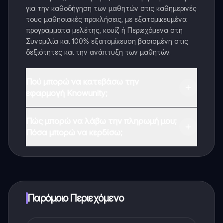
για την καθοδήγηση των μαθητών στις καθημερινές
τους μαθησιακές προκλήσεις, με εξατομικευμένα
προγράμματα μελέτης, κουίζ ή Περιεχόμενα στη
Συνομιλία και 100% εξατομίκευση βασισμένη στις
δεξιότητες και την ανάπτυξη των μαθητών.
Πού μπορώ να κατεβάσω την
εφαρμογή Knowunity;
Μπορείτε να κατεβάσετε την εφαρμογή από το
Πώς μπορώ να λάβω την πληρωμή μου;
Google Play Store και το Apple App Store.
Πόσα μπορώ να κερδίσω;
Ναι, έχετε δωρεάν πρόσβαση στο περιεχόμενο της
εφαρμογής και στον AI companion μας. Για να
ξεκλειδώσετε ορισμένες λειτουργίες της εφαρμογής,
μπορείτε να αγοράσετε το Knowunity Pro.
Παρόμοιο Περιεχόμενο