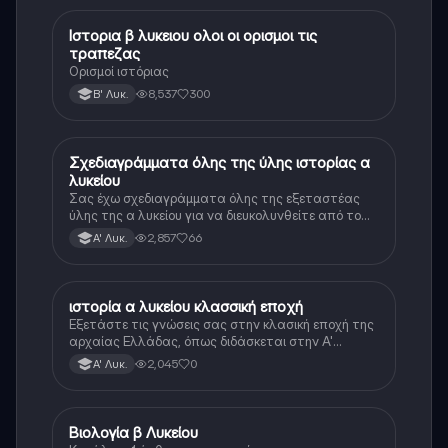
Ιστορια β λυκειου ολοι οι ορισμοι τις
Ιστορία
τραπεζας
Ορισμοί ιστόριας
8,537
300
Β' Λυκ.
Σχεδιαγράμματα όλης της ύλης ιστορίας α
Ιστορία
λυκείου
Σας έχω σχεδιαγράμματα όλης της εξεταστέας
ύλης της α λυκείου για να διευκολυνθείτε από το
τεράστιο βάρος του βιβλίου
2,857
66
Α' Λυκ.
ιστορία α λυκείου κλασσική εποχή
Ιστορία
Εξετάστε τις γνώσεις σας στην κλασική εποχή της
αρχαίας Ελλάδας, όπως διδάσκεται στην Α'
Λυκείου.
2,045
0
Α' Λυκ.
Βιολογία β Λυκείου
Βιολογία