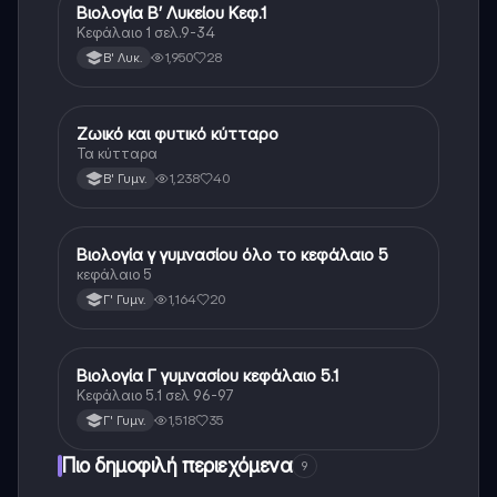
Βιολογία Β’ Λυκείου Κεφ.1
Βιολογία
Κεφάλαιο 1 σελ.9-34
1,950
28
Β' Λυκ.
Ζωικό και φυτικό κύτταρο
Βιολογία
Τα κύτταρα
1,238
40
Β' Γυμν.
Βιολογία γ γυμνασίου όλο το κεφάλαιο 5
Βιολογία
κεφάλαιο 5
1,164
20
Γ' Γυμν.
Βιολογία Γ γυμνασίου κεφάλαιο 5.1
Βιολογία
Κεφάλαιο 5.1 σελ 96-97
1,518
35
Γ' Γυμν.
Πιο δημοφιλή περιεχόμενα
9