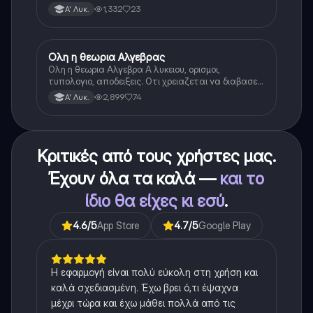
1,332
23
Α' Λυκ.
Ολη η θεωρια Αλγεβρας
Μαθηματικά
Ολη η θεωρια Αλγεβρα Α λυκειου, ορισμοι,
τυπολογιο, αποδειξεις. Οτι χρειαζεται να διαβασεις
για το θεωρητικο κομματι της αλγεβρας.
2,899
74
Α' Λυκ.
Κριτικές από τους χρήστες μας.
Έχουν όλα τα καλά —
και το
ίδιο θα είχες κι εσύ
.
4.6
/5
App Store
4.7
/5
Google Play
Η εφαρμογή είναι πολύ εύκολη στη χρήση και
καλά σχεδιασμένη. Έχω βρει ό,τι έψαχνα
μέχρι τώρα και έχω μάθει πολλά από τις