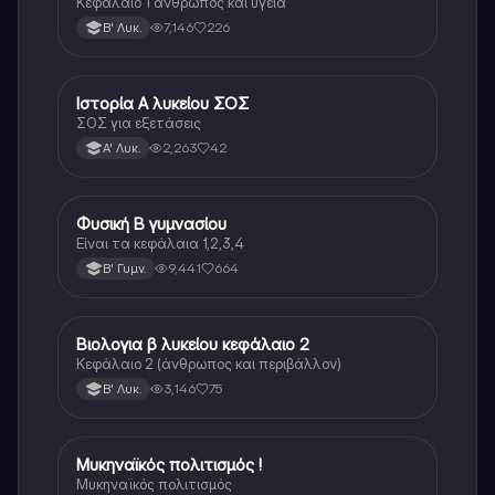
Κεφάλαιο 1 άνθρωπος και υγεία
7,146
226
Β' Λυκ.
Ιστορία Α λυκείου ΣΟΣ
Ιστορία
ΣΟΣ για εξετάσεις
2,263
42
Α' Λυκ.
Φυσική Β γυμνασίου
Φυσική
Είναι τα κεφάλαια 1,2,3,4
9,441
664
Β' Γυμν.
Βιολογια β λυκείου κεφάλαιο 2
Βιολογία
Κεφάλαιο 2 (άνθρωπος και περιβάλλον)
3,146
75
Β' Λυκ.
Μυκηναϊκός πολιτισμός !
Ιστορία
Μυκηναϊκός πολιτισμός