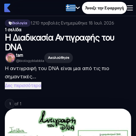
Άνοιξε την Εφαρμογή
1.210
προβολές
·
Ενημερώθηκε
18 Ιουλ 2026
·
Βιολογία
1 σελίδα
Η Διαδικασία Αντιγραφής του
DNA
tam
Ακολούθησε
@
biologyblabbla
Η αντιγραφή του DNA είναι μια από τις πιο
σημαντικές...
Δες περισσότερα
of
1
1