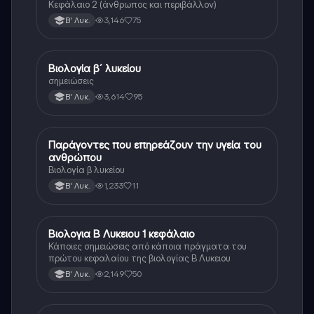
Κεφάλαιο 2 (άνθρωπος και περιβάλλον)
3,146
75
Β' Λυκ.
Βιολογία β´ λυκείου
Βιολογία
σημειώσεις
3,614
95
Β' Λυκ.
Παράγοντες που επηρεάζουν την υγεία του
Βιολογία
ανθρώπου
Βιολογία β λυκείου
1,233
11
Β' Λυκ.
Βιολογια Β Λυκειου 1 κεφάλαιο
Βιολογία
Κάποιες σημειώσεις από κάποια πράγματα του
πρώτου κεφαλαίου της βιολογίας Β Λυκειου
2,149
50
Β' Λυκ.