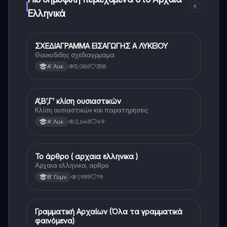
9
Ελληνικά
ΣΧΕΔΙΑΓΡΑΜΜΑ ΕΙΣΑΓΩΓΗΣ Α ΛΥΚΕΙΟΥ
Αρχαία Ελληνικά
Θουκυδιδης σχεδιαγρμαμα
5,086
358
Α' Λυκ.
Α’,Β’,Γ’ κλίση ουσιαστικών
Αρχαία Ελληνικά
Κλίση ουσιαστικών και παρατηρήσεις
2,648
49
Α' Λυκ.
Το άρθρο ( αρχαια ελληνικα )
Αρχαία Ελληνικά
Αρχαια ελληνικα, αρθρο
1,989
19
Β' Γυμν.
Γραμματική Αρχαίων (Όλα τα γραμματικά
Αρχαία Ελληνικά
φαινόμενα)