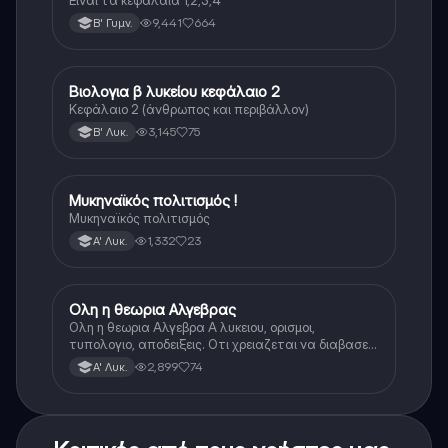
9,441
664
Β' Γυμν.
Βιολογια β λυκείου κεφάλαιο 2
Βιολογία
Κεφάλαιο 2 (άνθρωπος και περιβάλλον)
3,145
75
Β' Λυκ.
Μυκηναϊκός πολιτισμός !
Ιστορία
Μυκηναϊκός πολιτισμός
1,332
23
Α' Λυκ.
Ολη η θεωρια Αλγεβρας
Μαθηματικά
Ολη η θεωρια Αλγεβρα Α λυκειου, ορισμοι,
τυπολογιο, αποδειξεις. Οτι χρειαζεται να διαβασεις
για το θεωρητικο κομματι της αλγεβρας.
2,899
74
Α' Λυκ.