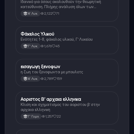
Ιδανικό για όσους ακολουθούν την θεωρητική
κατεύθυνση. Πλήρης ανάλυση όλων των
γραμματικών φαινομένων της αρχαίας Ελληνικής.
2,122
71
Α' Λυκ.
Φάκελος Υλικού
Αρχαία Ελληνικά
Ενότητες 1-8, φάκελος υλικού, Γ’ Λυκείου
1,676
45
Γ' Λυκ.
εισαγωγη ξενοφων
Αρχαία Ελληνικά
η ζωη του ξενοφωντα με μπουλετς
2,789
159
Α' Λυκ.
Αοριστος Β’ αρχαια ελληνικα
Αρχαία Ελληνικά
Κλιση και σχηματισμος του αοριστου β’ στην
αρχαια ελληνικη
1,257
22
Γ' Γυμν.