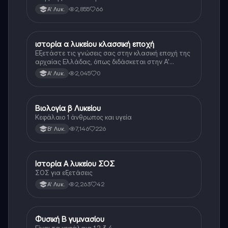
τεράστιο βάρος του βιβλίου
2,855
66
Α' Λυκ.
ιστορία α λυκείου κλασσική εποχή
Ιστορία
Εξετάστε τις γνώσεις σας στην κλασική εποχή της
αρχαίας Ελλάδας, όπως διδάσκεται στην Α'
Λυκείου.
2,045
0
Α' Λυκ.
Βιολογία β Λυκείου
Βιολογία
Κεφάλαιο 1 άνθρωπος και υγεία
7,146
226
Β' Λυκ.
Ιστορία Α λυκείου ΣΟΣ
Ιστορία
ΣΟΣ για εξετάσεις
2,263
42
Α' Λυκ.
Φυσική Β γυμνασίου
Φυσική
Είναι τα κεφάλαια 1,2,3,4