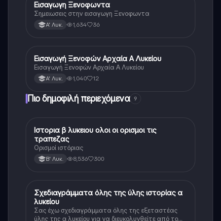
Εισαγωγη Ξενοφωντα
Αρχαία Ελληνικά
Σημειωσεις στην εισαγωγη Ξενοφωντα
1,634
36
Α' Λυκ.
Εισαγωγή Ξενοφών Αρχαία Α Λυκείου
Αρχαία Ελληνικά
Εισαγωγή Ξενοφών Αρχαία Α Λυκείου
1,040
12
Α' Λυκ.
Πιο δημοφιλή περιεχόμενα
9
Ιστορια β λυκειου ολοι οι ορισμοι τις
Ιστορία
τραπεζας
Ορισμοί ιστόριας
8,536
300
Β' Λυκ.
Σχεδιαγράμματα όλης της ύλης ιστορίας α
Ιστορία
λυκείου
Σας έχω σχεδιαγράμματα όλης της εξεταστέας
ύλης της α λυκείου για να διευκολυνθείτε από το