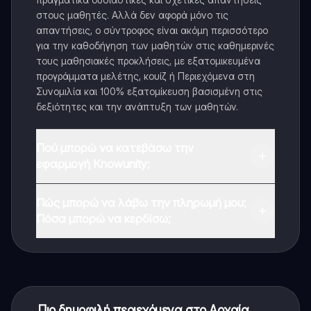
στους μαθητές. Αλλά δεν αφορά μόνο τις
απαντήσεις, ο σύντροφος είναι ακόμη περισσότερο
για την καθοδήγηση των μαθητών στις καθημερινές
τους μαθησιακές προκλήσεις, με εξατομικευμένα
προγράμματα μελέτης, κουίζ ή Περιεχόμενα στη
Συνομιλία και 100% εξατομίκευση βασισμένη στις
δεξιότητες και την ανάπτυξη των μαθητών.
Πού μπορώ να κατεβάσω την
εφαρμογή Knowunity;
Μπορείτε να κατεβάσετε την εφαρμογή από το
Πώς μπορώ να λάβω την πληρωμή μου;
Google Play Store και το Apple App Store.
Πόσα μπορώ να κερδίσω;
Ναι, έχετε δωρεάν πρόσβαση στο περιεχόμενο της
εφαρμογής και στον AI companion μας. Για να
ξεκλειδώσετε ορισμένες λειτουργίες της εφαρμογής,
μπορείτε να αγοράσετε το Knowunity Pro.
Πιο δημοφιλή περιεχόμενα στο Αρχαία