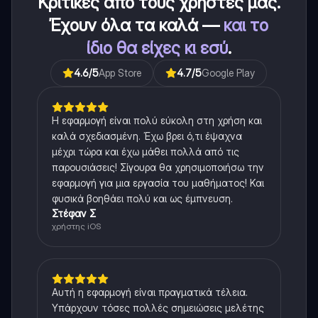
Κριτικές από τους χρήστες μας.
Έχουν όλα τα καλά —
και το
ίδιο θα είχες κι εσύ
.
4.6
/5
App Store
4.7
/5
Google Play
Η εφαρμογή είναι πολύ εύκολη στη χρήση και
καλά σχεδιασμένη. Έχω βρει ό,τι έψαχνα
μέχρι τώρα και έχω μάθει πολλά από τις
παρουσιάσεις! Σίγουρα θα χρησιμοποιήσω την
εφαρμογή για μια εργασία του μαθήματος! Και
φυσικά βοηθάει πολύ και ως έμπνευση.
Στέφαν Σ
χρήστης iOS
Αυτή η εφαρμογή είναι πραγματικά τέλεια.
Υπάρχουν τόσες πολλές σημειώσεις μελέτης