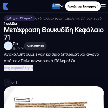
Άνοιξε την Εφαρμογή
696
προβολές
·
Ενημερώθηκε
27 Ιουλ 2026
·
Αρχαία Ελληνικά
1 σελίδα
Μετάφραση Θουκυδίδη Κεφάλαιο
71
Σια
Σ
Ακολούθησε
@
_f8c56
Ανακαλύπτουμε έναν κρίσιμο διπλωματικό αγώνα
από τον Πελοποννησιακό Πόλεμο! Οι...
Δες περισσότερα
of
1
1