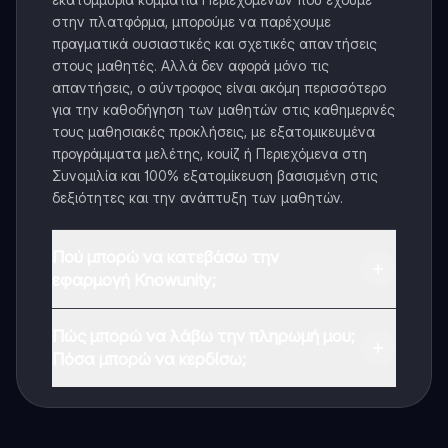
στην πλατφόρμα, μπορούμε να παρέχουμε
πραγματικά ουσιαστικές και σχετικές απαντήσεις
στους μαθητές. Αλλά δεν αφορά μόνο τις
απαντήσεις, ο σύντροφος είναι ακόμη περισσότερο
για την καθοδήγηση των μαθητών στις καθημερινές
τους μαθησιακές προκλήσεις, με εξατομικευμένα
προγράμματα μελέτης, κουίζ ή Περιεχόμενα στη
Συνομιλία και 100% εξατομίκευση βασισμένη στις
δεξιότητες και την ανάπτυξη των μαθητών.
Πού μπορώ να κατεβάσω την
εφαρμογή Knowunity;
Μπορείτε να κατεβάσετε την εφαρμογή από το
Πώς μπορώ να λάβω την πληρωμή μου;
Google Play Store και το Apple App Store.
Πόσα μπορώ να κερδίσω;
Ναι, έχετε δωρεάν πρόσβαση στο περιεχόμενο της
εφαρμογής και στον AI companion μας. Για να
ξεκλειδώσετε ορισμένες λειτουργίες της εφαρμογής,