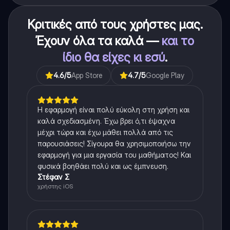
Κριτικές από τους χρήστες μας.
Έχουν όλα τα καλά —
και το
ίδιο θα είχες κι εσύ
.
4.6
/5
App Store
4.7
/5
Google Play
Η εφαρμογή είναι πολύ εύκολη στη χρήση και
καλά σχεδιασμένη. Έχω βρει ό,τι έψαχνα
μέχρι τώρα και έχω μάθει πολλά από τις
παρουσιάσεις! Σίγουρα θα χρησιμοποιήσω την
εφαρμογή για μια εργασία του μαθήματος! Και
φυσικά βοηθάει πολύ και ως έμπνευση.
Στέφαν Σ
χρήστης iOS