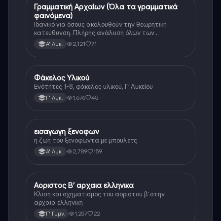
Γραμματική Αρχαίων (Όλα τα γραμματικά
Αρχαία Ελληνικά
φαινόμενα)
Ιδανικό για όσους ακολουθούν την θεωρητική
κατεύθυνση. Πλήρης ανάλυση όλων των
γραμματικών φαινομένων της αρχαίας Ελληνικής.
2,121
71
Α' Λυκ.
Φάκελος Υλικού
Αρχαία Ελληνικά
Ενότητες 1-8, φάκελος υλικού, Γ’ Λυκείου
1,676
45
Γ' Λυκ.
εισαγωγη ξενοφων
Αρχαία Ελληνικά
η ζωη του ξενοφωντα με μπουλετς
2,789
159
Α' Λυκ.
Αοριστος Β’ αρχαια ελληνικα
Αρχαία Ελληνικά
Κλιση και σχηματισμος του αοριστου β’ στην
αρχαια ελληνικη
1,257
22
Γ' Γυμν.