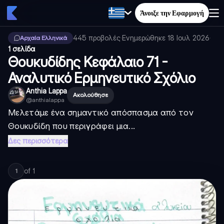
Άνοιξε την Εφαρμογή
445
προβολές
·
Ενημερώθηκε
18 Ιουλ 2026
·
Αρχαία Ελληνικά
1 σελίδα
Θουκυδίδης Κεφάλαιο 71 -
Αναλυτικό Ερμηνευτικό Σχόλιο
Anthia Lappa
Ακολούθησε
@
anthialappa
Μελετάμε ένα σημαντικό απόσπασμα από τον
Θουκυδίδη που περιγράφει μια...
Δες περισσότερα
of
1
1