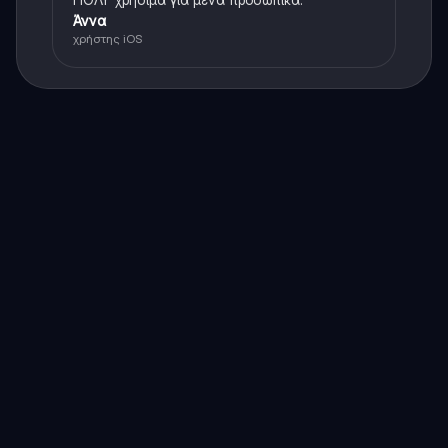
Άννα
χρήστης iOS