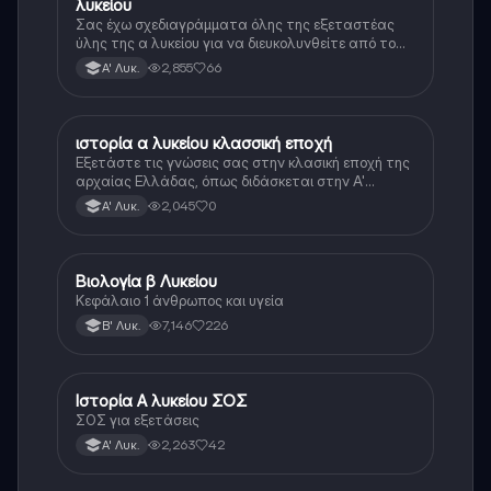
λυκείου
Σας έχω σχεδιαγράμματα όλης της εξεταστέας
ύλης της α λυκείου για να διευκολυνθείτε από το
τεράστιο βάρος του βιβλίου
2,855
66
Α' Λυκ.
ιστορία α λυκείου κλασσική εποχή
Ιστορία
Εξετάστε τις γνώσεις σας στην κλασική εποχή της
αρχαίας Ελλάδας, όπως διδάσκεται στην Α'
Λυκείου.
2,045
0
Α' Λυκ.
Βιολογία β Λυκείου
Βιολογία
Κεφάλαιο 1 άνθρωπος και υγεία
7,146
226
Β' Λυκ.
Ιστορία Α λυκείου ΣΟΣ
Ιστορία
ΣΟΣ για εξετάσεις
2,263
42
Α' Λυκ.