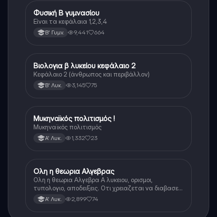
Φυσική Β γυμνασίου
Φυσική
Είναι τα κεφάλαια 1,2,3,4
9,441
664
Β' Γυμν.
Βιολογια β λυκείου κεφάλαιο 2
Βιολογία
Κεφάλαιο 2 (άνθρωπος και περιβάλλον)
3,145
75
Β' Λυκ.
Μυκηναϊκός πολιτισμός !
Ιστορία
Μυκηναϊκός πολιτισμός
1,332
23
Α' Λυκ.
Ολη η θεωρια Αλγεβρας
Μαθηματικά
Ολη η θεωρια Αλγεβρα Α λυκειου, ορισμοι,
τυπολογιο, αποδειξεις. Οτι χρειαζεται να διαβασεις
για το θεωρητικο κομματι της αλγεβρας.
2,899
74
Α' Λυκ.