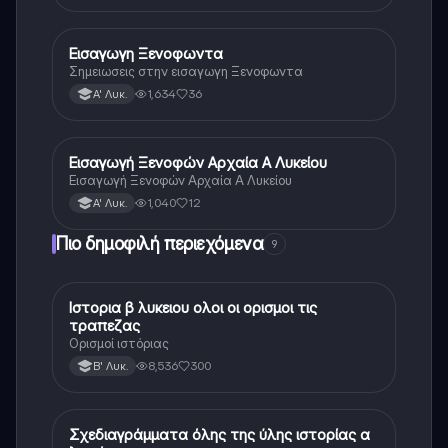
Εισαγωγη Ξενοφωντα
Αρχαία Ελληνικά
Σημειωσεις στην εισαγωγη Ξενοφωντα
1,634
36
Α' Λυκ.
Εισαγωγή Ξενοφών Αρχαία Α Λυκείου
Αρχαία Ελληνικά
Εισαγωγή Ξενοφών Αρχαία Α Λυκείου
1,040
12
Α' Λυκ.
Πιο δημοφιλή περιεχόμενα
9
Ιστορια β λυκειου ολοι οι ορισμοι τις
Ιστορία
τραπεζας
Ορισμοί ιστόριας
8,536
300
Β' Λυκ.
Σχεδιαγράμματα όλης της ύλης ιστορίας α
Ιστορία