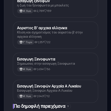
εισαγωγη ξενοφων
Αρχαία Ελληνικά
η ζωη του ξενοφωντα με μπουλετς
2,789
159
Α' Λυκ.
Αοριστος Β’ αρχαια ελληνικα
Αρχαία Ελληνικά
Κλιση και σχηματισμος του αοριστου β’ στην
αρχαια ελληνικη
1,257
22
Γ' Γυμν.
Εισαγωγη Ξενοφωντα
Αρχαία Ελληνικά
Σημειωσεις στην εισαγωγη Ξενοφωντα
1,634
36
Α' Λυκ.
Εισαγωγή Ξενοφών Αρχαία Α Λυκείου
Αρχαία Ελληνικά
Εισαγωγή Ξενοφών Αρχαία Α Λυκείου
1,040
12
Α' Λυκ.
Πιο δημοφιλή περιεχόμενα
9