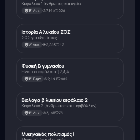
Κεφάλαιο 1 άνθρωπος και υγεία
7,146
226
Β' Λυκ.
Ιστορία Α λυκείου ΣΟΣ
Ιστορία
ΣΟΣ για εξετάσεις
2,263
42
Α' Λυκ.
Φυσική Β γυμνασίου
Φυσική
Είναι τα κεφάλαια 1,2,3,4
9,441
664
Β' Γυμν.
Βιολογια β λυκείου κεφάλαιο 2
Βιολογία
Κεφάλαιο 2 (άνθρωπος και περιβάλλον)
3,145
75
Β' Λυκ.
Μυκηναϊκός πολιτισμός !
Ιστορία
Μυκηναϊκός πολιτισμός