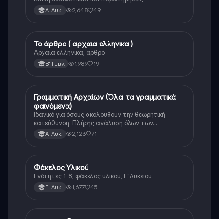
2,648
49
Α' Λυκ.
Το άρθρο ( αρχαια ελληνικα )
Αρχαία Ελληνικά
Αρχαια ελληνικα, αρθρο
1,989
19
Β' Γυμν.
Γραμματική Αρχαίων (Όλα τα γραμματικά
Αρχαία Ελληνικά
φαινόμενα)
Ιδανικό για όσους ακολουθούν την θεωρητική
κατεύθυνση. Πλήρης ανάλυση όλων των
γραμματικών φαινομένων της αρχαίας Ελληνικής.
2,123
71
Α' Λυκ.
Φάκελος Υλικού
Αρχαία Ελληνικά
Ενότητες 1-8, φάκελος υλικού, Γ’ Λυκείου
1,677
45
Γ' Λυκ.