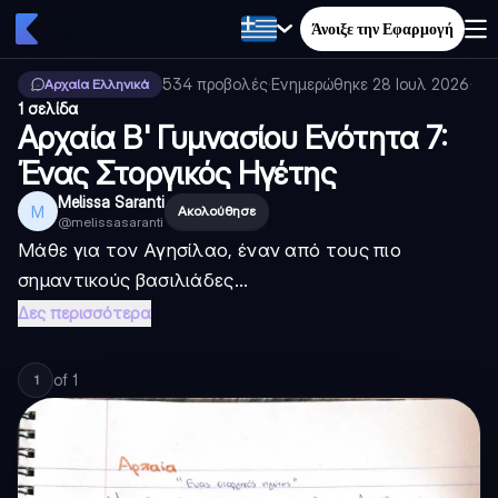
Άνοιξε την Εφαρμογή
534
προβολές
·
Ενημερώθηκε
28 Ιουλ 2026
·
Αρχαία Ελληνικά
1 σελίδα
Αρχαία Β' Γυμνασίου Ενότητα 7:
Ένας Στοργικός Ηγέτης
Melissa Saranti
M
Ακολούθησε
@
melissasaranti
Μάθε για τον Αγησίλαο, έναν από τους πιο
σημαντικούς βασιλιάδες...
Δες περισσότερα
of
1
1