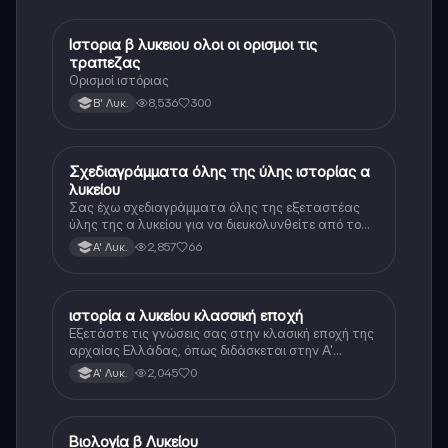
Ιστορια β λυκειου ολοι οι ορισμοι τις
Ιστορία
τραπεζας
Ορισμοί ιστόριας
8,536
300
Β' Λυκ.
Σχεδιαγράμματα όλης της ύλης ιστορίας α
Ιστορία
λυκείου
Σας έχω σχεδιαγράμματα όλης της εξεταστέας
ύλης της α λυκείου για να διευκολυνθείτε από το
τεράστιο βάρος του βιβλίου
2,857
66
Α' Λυκ.
ιστορία α λυκείου κλασσική εποχή
Ιστορία
Εξετάστε τις γνώσεις σας στην κλασική εποχή της
αρχαίας Ελλάδας, όπως διδάσκεται στην Α'
Λυκείου.
2,045
0
Α' Λυκ.
Βιολογία β Λυκείου
Βιολογία