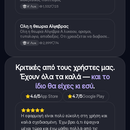
1,332
23
Α' Λυκ.
Ολη η θεωρια Αλγεβρας
Μαθηματικά
Ολη η θεωρια Αλγεβρα Α λυκειου, ορισμοι,
τυπολογιο, αποδειξεις. Οτι χρειαζεται να διαβασεις
για το θεωρητικο κομματι της αλγεβρας.
2,899
74
Α' Λυκ.
Κριτικές από τους χρήστες μας.
Έχουν όλα τα καλά —
και το
ίδιο θα είχες κι εσύ
.
4.6
/5
App Store
4.7
/5
Google Play
Η εφαρμογή είναι πολύ εύκολη στη χρήση και
καλά σχεδιασμένη. Έχω βρει ό,τι έψαχνα
μέχρι τώρα και έχω μάθει πολλά από τις