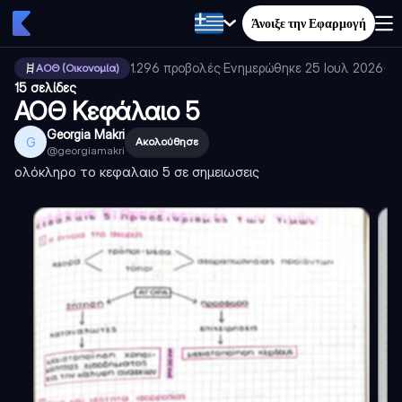
Άνοιξε την Εφαρμογή
1.296
προβολές
·
Ενημερώθηκε
25 Ιουλ 2026
·
ΑΟΘ (Οικονομία)
15 σελίδες
ΑΟΘ Κεφάλαιο 5
Georgia Makri
G
Ακολούθησε
@
georgiamakri
ολόκληρο το κεφαλαιο 5 σε σημειωσεις