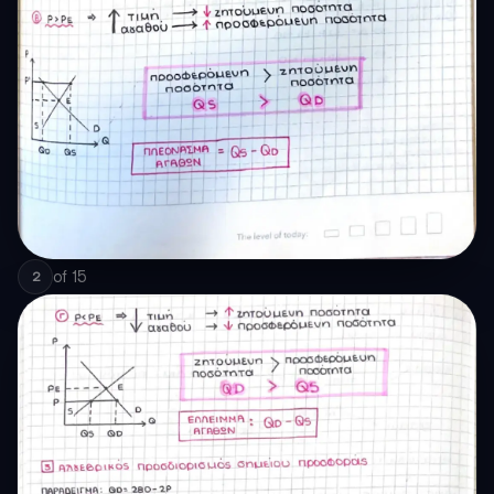
of
15
2