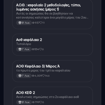
Α.Ο.Θ. : κεφαλαίο 2 μεθοδολογίες, τύποι,
ΑΟΘ (Οικονομία)
λυμένες ασκήσεις (μέρος 1)
Αυτές οι σημειώσεις θα σε βοηθήσουν να
κατανοήσεις καλύτερα ένα μεγάλο μέρος του 2ου
κεφαλαίου στο αοθ το οποίο είναι από τα πιο
937
11
Β' Λυκ.
δύσκολα και σημαντικά κεφάλαια
Αοθ κεφάλαιο 2
ΑΟΘ (Οικονομία)
Τυπολόγιο
554
6
Γ' Λυκ.
ΑΟΘ Κεφάλαιο 3/ Μέρος Ά
ΑΟΘ (Οικονομία)
το πρωτο μερος του τρίτου κεφαλαίου
4,009
146
Γ' Λυκ.
ΑΟΘ ΚΕΦ 2
ΑΟΘ (Οικονομία)
Αναλυτικές σημειώσεις στο 2ο κεφάλαιο αοθ
799
6
Β' Λυκ.