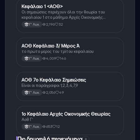
Κεφάλαιο 1 <ΑΟΘ>
ΑΟΘ (Οικονομία)
Οι σημειώσεις περιέχουν όλοι την θεωρία του
κεφαλαίου 1 στο μάθημα Αρχές Οικονομικής
Θεωρίας Γ’ Τάξης Γενικού Λυκείου
2,196
32
Γ' Λυκ.
ΑΟΘ Κεφάλαιο 3/ Μέρος Ά
ΑΟΘ (Οικονομία)
το πρωτο μερος του τρίτου κεφαλαίου
4,009
146
Γ' Λυκ.
ΑΟΘ 7ο Κεφάλαιο Σημειώσεις
ΑΟΘ (Οικονομία)
Είναι οι παράγραφοι 1,2,3,4,7,9
2,056
49
Γ' Λυκ.
1ο Κεφάλαιο Αρχές Οικονομικής Θεωρίας
ΑΟΘ (Οικονομία)
Αοθ Γ’
653
12
Γ' Λυκ.
Πιο δημοφιλή περιεχόμενα
9