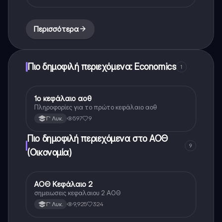
Περισσότερα
Πιο δημοφιλή περιεχόμενα: Economics
1
1ο κεφάλαιο αοθ
ΑΟΘ (Οικονομία)
Πληροφορίες για το πρώτο κεφάλαιο αοθ
597
9
Γ' Λυκ.
Πιο δημοφιλή περιεχόμενα στο ΑΟΘ
9
(Οικονομία)
ΑΟΘ Κεφάλαιο 2
ΑΟΘ (Οικονομία)
σημειωσεις κεφαλαιου 2 ΑΟΘ
9,925
324
Γ' Λυκ.