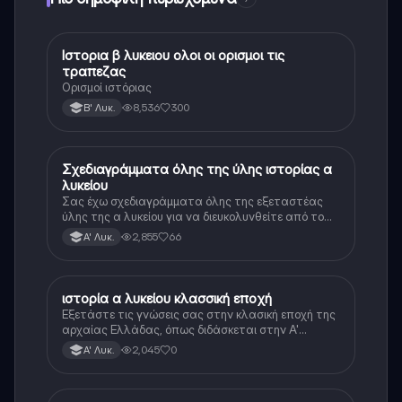
Ιστορια β λυκειου ολοι οι ορισμοι τις
Ιστορία
τραπεζας
Ορισμοί ιστόριας
8,536
300
Β' Λυκ.
Σχεδιαγράμματα όλης της ύλης ιστορίας α
Ιστορία
λυκείου
Σας έχω σχεδιαγράμματα όλης της εξεταστέας
ύλης της α λυκείου για να διευκολυνθείτε από το
τεράστιο βάρος του βιβλίου
2,855
66
Α' Λυκ.
ιστορία α λυκείου κλασσική εποχή
Ιστορία
Εξετάστε τις γνώσεις σας στην κλασική εποχή της
αρχαίας Ελλάδας, όπως διδάσκεται στην Α'
Λυκείου.
2,045
0
Α' Λυκ.