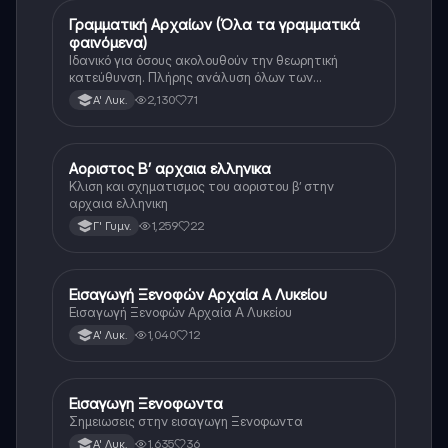
Γραμματική Αρχαίων (Όλα τα γραμματικά
Αρχαία Ελληνικά
φαινόμενα)
Ιδανικό για όσους ακολουθούν την θεωρητική
κατεύθυνση. Πλήρης ανάλυση όλων των
γραμματικών φαινομένων της αρχαίας Ελληνικής.
2,130
71
Α' Λυκ.
Αοριστος Β’ αρχαια ελληνικα
Αρχαία Ελληνικά
Κλιση και σχηματισμος του αοριστου β’ στην
αρχαια ελληνικη
1,259
22
Γ' Γυμν.
Εισαγωγή Ξενοφών Αρχαία Α Λυκείου
Αρχαία Ελληνικά
Εισαγωγή Ξενοφών Αρχαία Α Λυκείου
1,040
12
Α' Λυκ.
Εισαγωγη Ξενοφωντα
Αρχαία Ελληνικά
Σημειωσεις στην εισαγωγη Ξενοφωντα
1,635
36
Α' Λυκ.