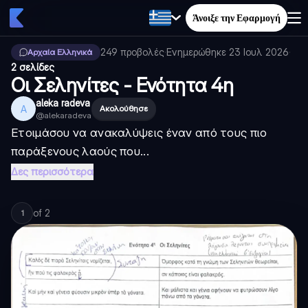
Άνοιξε την Εφαρμογή
249
προβολές
·
Ενημερώθηκε
23 Ιουλ 2026
·
Αρχαία Ελληνικά
2 σελίδες
Οι Σεληνίτες - Ενότητα 4η
aleka radeva
A
Ακολούθησε
@
alekaradeva
Ετοιμάσου να ανακαλύψεις έναν από τους πιο
παράξενους λαούς που...
Δες περισσότερα
of
2
1