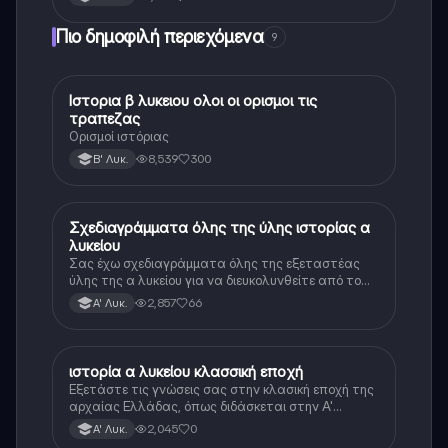
Πιο δημοφιλή περιεχόμενα
9
Ιστορια β λυκειου ολοι οι ορισμοι τις
Ιστορία
τραπεζας
Ορισμοί ιστόριας
8,539
300
Β' Λυκ.
Σχεδιαγράμματα όλης της ύλης ιστορίας α
Ιστορία
λυκείου
Σας έχω σχεδιαγράμματα όλης της εξεταστέας
ύλης της α λυκείου για να διευκολυνθείτε από το
τεράστιο βάρος του βιβλίου
2,857
66
Α' Λυκ.
ιστορία α λυκείου κλασσική εποχή
Ιστορία
Εξετάστε τις γνώσεις σας στην κλασική εποχή της
αρχαίας Ελλάδας, όπως διδάσκεται στην Α'
Λυκείου.
2,045
0
Α' Λυκ.