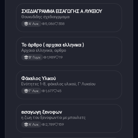
ΣΧΕΔΙΑΓΡΑΜΜΑ ΕΙΣΑΓΩΓΗΣ Α ΛΥΚΕΙΟΥ
Αρχαία Ελληνικά
Θουκυδιδης σχεδιαγρμαμα
5,086
358
Α' Λυκ.
Το άρθρο ( αρχαια ελληνικα )
Αρχαία Ελληνικά
Αρχαια ελληνικα, αρθρο
1,989
19
Β' Γυμν.
Φάκελος Υλικού
Αρχαία Ελληνικά
Ενότητες 1-8, φάκελος υλικού, Γ’ Λυκείου
1,677
45
Γ' Λυκ.
εισαγωγη ξενοφων
Αρχαία Ελληνικά
η ζωη του ξενοφωντα με μπουλετς
2,789
159
Α' Λυκ.