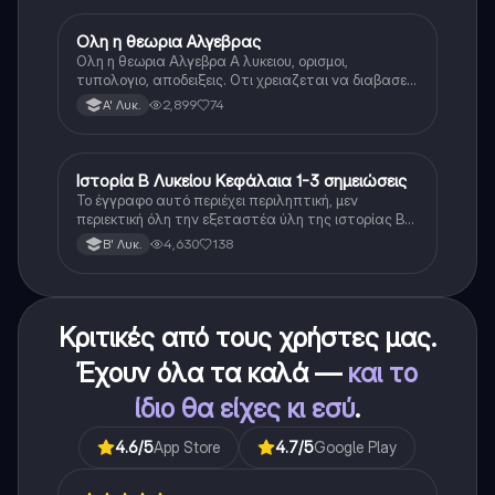
Ολη η θεωρια Αλγεβρας
Μαθηματικά
Ολη η θεωρια Αλγεβρα Α λυκειου, ορισμοι,
τυπολογιο, αποδειξεις. Οτι χρειαζεται να διαβασεις
για το θεωρητικο κομματι της αλγεβρας.
2,899
74
Α' Λυκ.
Ιστορία Β Λυκείου Κεφάλαια 1-3 σημειώσεις
Ιστορία
Το έγγραφο αυτό περιέχει περιληπτική, μεν
περιεκτική όλη την εξεταστέα ύλη της ιστορίας Β
λυκείου για τα πρώτα 3 Κεφάλαια, δηλαδή την
4,630
138
Β' Λυκ.
μισή ύλη. Το έγγραφο έχει γραφτεί με προσοχή και
άριστη ταυτόσημο το βιβλίο, όμως πολύ πιο απλά
στη κατανόηση!
Κριτικές από τους χρήστες μας.
Έχουν όλα τα καλά —
και το
ίδιο θα είχες κι εσύ
.
4.6
/5
App Store
4.7
/5
Google Play