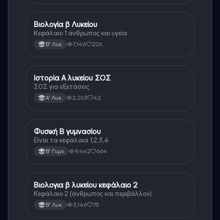
Βιολογία β Λυκείου
Βιολογία
Κεφάλαιο 1 άνθρωπος και υγεία
7,146
226
Β' Λυκ.
Ιστορία Α λυκείου ΣΟΣ
Ιστορία
ΣΟΣ για εξετάσεις
2,263
42
Α' Λυκ.
Φυσική Β γυμνασίου
Φυσική
Είναι τα κεφάλαια 1,2,3,4
9,442
664
Β' Γυμν.
Βιολογια β λυκείου κεφάλαιο 2
Βιολογία
Κεφάλαιο 2 (άνθρωπος και περιβάλλον)
3,146
75
Β' Λυκ.