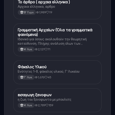
Το άρθρο ( αρχαια ελληνικα )
Αρχαία Ελληνικά
Αρχαια ελληνικα, αρθρο
1,989
19
Β' Γυμν.
Γραμματική Αρχαίων (Όλα τα γραμματικά
Αρχαία Ελληνικά
φαινόμενα)
Ιδανικό για όσους ακολουθούν την θεωρητική
κατεύθυνση. Πλήρης ανάλυση όλων των
γραμματικών φαινομένων της αρχαίας Ελληνικής.
2,121
71
Α' Λυκ.
Φάκελος Υλικού
Αρχαία Ελληνικά
Ενότητες 1-8, φάκελος υλικού, Γ’ Λυκείου
1,676
45
Γ' Λυκ.
εισαγωγη ξενοφων
Αρχαία Ελληνικά
η ζωη του ξενοφωντα με μπουλετς
2,789
159
Α' Λυκ.