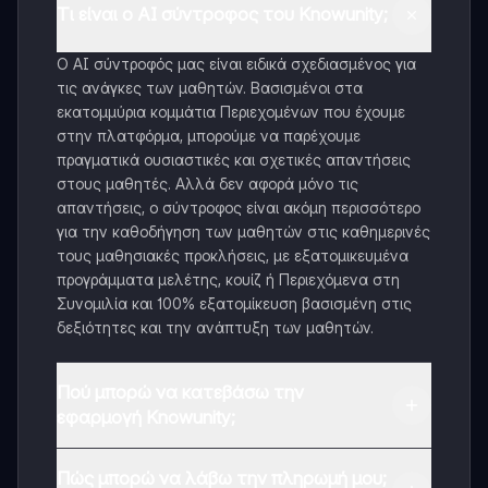
Τι είναι ο AI σύντροφος του Knowunity;
Ο AI σύντροφός μας είναι ειδικά σχεδιασμένος για
τις ανάγκες των μαθητών. Βασισμένοι στα
εκατομμύρια κομμάτια Περιεχομένων που έχουμε
στην πλατφόρμα, μπορούμε να παρέχουμε
πραγματικά ουσιαστικές και σχετικές απαντήσεις
στους μαθητές. Αλλά δεν αφορά μόνο τις
απαντήσεις, ο σύντροφος είναι ακόμη περισσότερο
για την καθοδήγηση των μαθητών στις καθημερινές
τους μαθησιακές προκλήσεις, με εξατομικευμένα
προγράμματα μελέτης, κουίζ ή Περιεχόμενα στη
Συνομιλία και 100% εξατομίκευση βασισμένη στις
δεξιότητες και την ανάπτυξη των μαθητών.
Πού μπορώ να κατεβάσω την
εφαρμογή Knowunity;
Μπορείτε να κατεβάσετε την εφαρμογή από το
Πώς μπορώ να λάβω την πληρωμή μου;
Google Play Store και το Apple App Store.