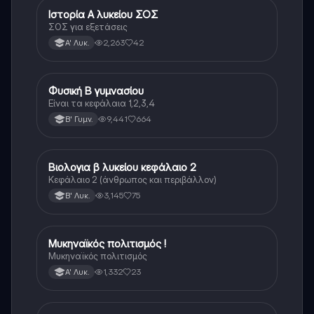
Ιστορία Α λυκείου ΣΟΣ
Ιστορία
ΣΟΣ για εξετάσεις
2,263
42
Α' Λυκ.
Φυσική Β γυμνασίου
Φυσική
Είναι τα κεφάλαια 1,2,3,4
9,441
664
Β' Γυμν.
Βιολογια β λυκείου κεφάλαιο 2
Βιολογία
Κεφάλαιο 2 (άνθρωπος και περιβάλλον)
3,145
75
Β' Λυκ.
Μυκηναϊκός πολιτισμός !
Ιστορία
Μυκηναϊκός πολιτισμός
1,332
23
Α' Λυκ.