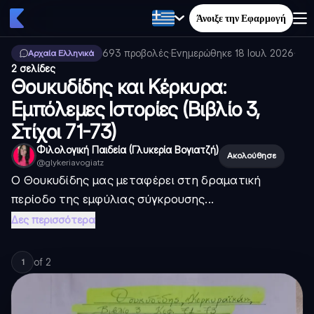
Άνοιξε την Εφαρμογή
693
προβολές
·
Ενημερώθηκε
18 Ιουλ 2026
·
Αρχαία Ελληνικά
2 σελίδες
Θουκυδίδης και Κέρκυρα:
Εμπόλεμες Ιστορίες (Βιβλίο 3,
Στίχοι 71-73)
Φιλολογική Παιδεία (Γλυκερία Βογιατζή)
Ακολούθησε
@
glykeriavogiatz
Ο Θουκυδίδης μας μεταφέρει στη δραματική
περίοδο της εμφύλιας σύγκρουσης...
Δες περισσότερα
of
2
1