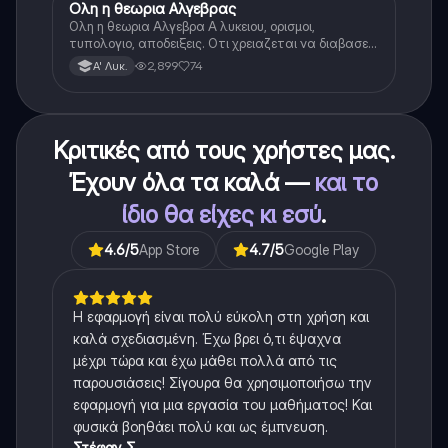
Ολη η θεωρια Αλγεβρας
Μαθηματικά
Ολη η θεωρια Αλγεβρα Α λυκειου, ορισμοι,
τυπολογιο, αποδειξεις. Οτι χρειαζεται να διαβασεις
για το θεωρητικο κομματι της αλγεβρας.
2,899
74
Α' Λυκ.
Κριτικές από τους χρήστες μας.
Έχουν όλα τα καλά —
και το
ίδιο θα είχες κι εσύ
.
4.6
/5
App Store
4.7
/5
Google Play
Η εφαρμογή είναι πολύ εύκολη στη χρήση και
καλά σχεδιασμένη. Έχω βρει ό,τι έψαχνα
μέχρι τώρα και έχω μάθει πολλά από τις
παρουσιάσεις! Σίγουρα θα χρησιμοποιήσω την
εφαρμογή για μια εργασία του μαθήματος! Και
φυσικά βοηθάει πολύ και ως έμπνευση.
Στέφαν Σ