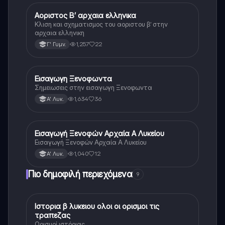
Αοριστος Β’ αρχαια ελληνικα
Αρχαία Ελληνικά
Κλιση και σχηματισμος του αοριστου β’ στην
αρχαια ελληνικη
1,257
22
Γ' Γυμν.
Εισαγωγη Ξενοφωντα
Αρχαία Ελληνικά
Σημειωσεις στην εισαγωγη Ξενοφωντα
1,634
36
Α' Λυκ.
Εισαγωγή Ξενοφών Αρχαία Α Λυκείου
Αρχαία Ελληνικά
Εισαγωγή Ξενοφών Αρχαία Α Λυκείου
1,040
12
Α' Λυκ.
Πιο δημοφιλή περιεχόμενα
9
Ιστορια β λυκειου ολοι οι ορισμοι τις
Ιστορία
τραπεζας
Ορισμοί ιστόριας