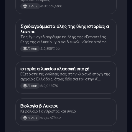
8,536
300
Β' Λυκ.
Σχεδιαγράμματα όλης της ύλης ιστορίας α
Ιστορία
λυκείου
Σας έχω σχεδιαγράμματα όλης της εξεταστέας
ύλης της α λυκείου για να διευκολυνθείτε από το
τεράστιο βάρος του βιβλίου
2,855
66
Α' Λυκ.
ιστορία α λυκείου κλασσική εποχή
Ιστορία
Εξετάστε τις γνώσεις σας στην κλασική εποχή της
αρχαίας Ελλάδας, όπως διδάσκεται στην Α'
Λυκείου.
2,045
0
Α' Λυκ.
Βιολογία β Λυκείου
Βιολογία
Κεφάλαιο 1 άνθρωπος και υγεία
7,146
226
Β' Λυκ.