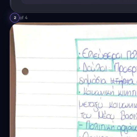
of
4
2