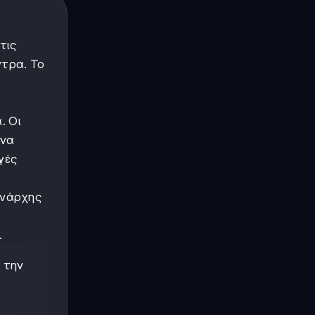
τις
ντρα. Το
. Οι
ένα
γές
ονάρχης
.
ά την