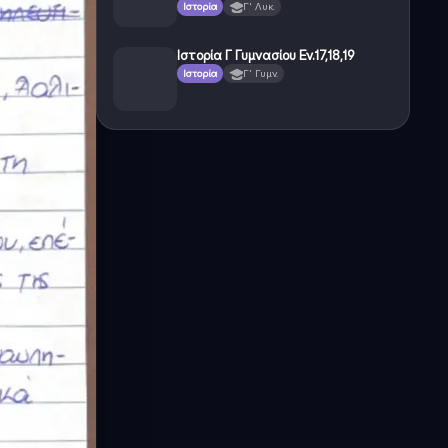
Ιστορία
Γ' Λυκ.
Ιστορία Γ Γυμνασίου Εν.17,18,19
Ιστορία
Γ' Γυμν.