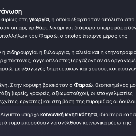
ργάνωση
 κυρίως στη
γεωργία
, η οποία εξαρτιόταν απόλυτα από 
ύσαν σιτάρι, κριθάρι, λινάρι και διάφορα οπωροφόρα δέ
 υπαλλήλων του Φαραώ, ο οποίος έπαιρνε μέρος της
η σιδηρουργία, η ξυλουργία, η αλιεία και η κτηνοτροφία
, αρχιτέκτονες, αγγειοπλάστες) εργάζονταν σε οργανωμ
αώ, με εξαγωγές δημητριακών και χρυσού, και εισαγω
ένη. Στην κορυφή βρισκόταν ο
Φαραώ
, θεοποιημένος μ
ξη (ιερείς, γραφείς, αξιωματούχοι), οι επαγγελματίες
εχνίτες, εργάτες) και στη βάση της πυραμίδας οι δούλοι
α Αίγυπτο υπήρχε
κοινωνική κινητικότητα
, ιδιαίτερα κατ
ότι άτομα μπορούσαν να ανέλθουν κοινωνικά μέσω της