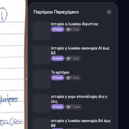
Παρόμοιο Περιεχόμενο
6
Ιστορία α λυκείου Αίγυπτος
Ιστορία
Α' Λυκ.
Ιστορία γ λυκείου οικονομία Α1 έως
Β3
Ιστορία
Γ' Λυκ.
Το εμπόριο
Ιστορία
Γ' Λυκ.
ιστορία γ γυμν επανάληψη όλη η
ύλη
Ιστορία
Γ' Γυμν.
ιστορία γ λυκείου οικονομία Β4 έως
Β8