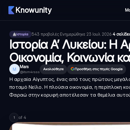
Knowunity
Μ
543
προβολές
·
Ενημερώθηκε
23 Ιουλ 2026
·
4 σελίδε
Ιστορία
Ιστορία Α’ Λυκείου: Η 
Οικονομία, Κοινωνία κα
Mars
M
Ακολούθησε
Προσθήκη στις πηγές Google
@
itsm4rsss
Η αρχαία Αίγυπτος, ένας από τους πρώτους μεγάλ
ποταμό Νείλο. Η πλούσια οικονομία, η περίπλοκη κ
Φαραώ στην κορυφή αποτέλεσαν τα θεμέλια αυτού
of
4
1