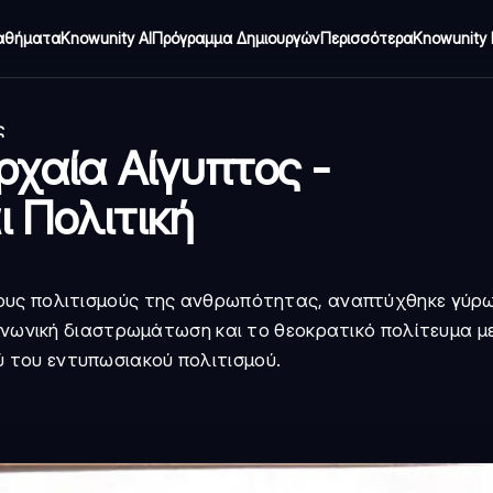
αθήματα
Knowunity AI
Πρόγραμμα Δημιουργών
Περισσότερα
Knowunity 
ς
Αρχαία Αίγυπτος -
ι Πολιτική
ους πολιτισμούς της ανθρωπότητας, αναπτύχθηκε γύρ
οινωνική διαστρωμάτωση και το θεοκρατικό πολίτευμα μ
 του εντυπωσιακού πολιτισμού.