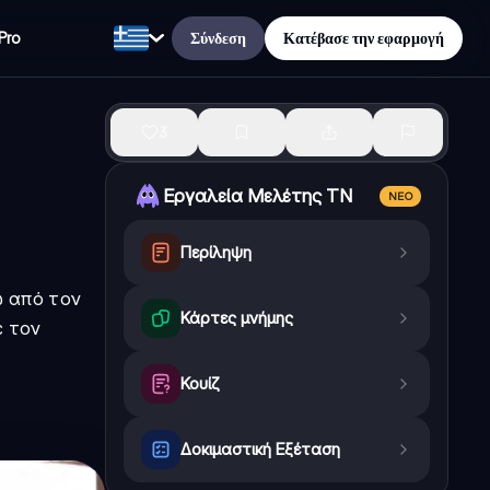
Σύνδεση
Κατέβασε την εφαρμογή
Pro
3
Εργαλεία Μελέτης ΤΝ
ΝΈΟ
Περίληψη
ω από τον
Κάρτες μνήμης
ε τον
Κουίζ
Δοκιμαστική Εξέταση