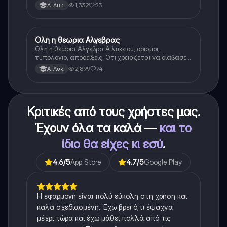
1,332
23
Α' Λυκ.
Ολη η θεωρια Αλγεβρας
Μαθηματικά
Ολη η θεωρια Αλγεβρα Α λυκειου, ορισμοι,
τυπολογιο, αποδειξεις. Οτι χρειαζεται να διαβασεις
για το θεωρητικο κομματι της αλγεβρας.
2,899
74
Α' Λυκ.
Κριτικές από τους χρήστες μας.
Έχουν όλα τα καλά —
και το
ίδιο θα είχες κι εσύ
.
4.6
/5
App Store
4.7
/5
Google Play
Η εφαρμογή είναι πολύ εύκολη στη χρήση και
καλά σχεδιασμένη. Έχω βρει ό,τι έψαχνα
μέχρι τώρα και έχω μάθει πολλά από τις