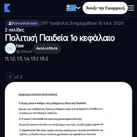
Άνοιξε την Εφαρμογή
297
προβολές
·
Ενημερώθηκε
16 Ιουλ 2026
·
Κοινωνιολογία
2 σελίδες
Πολιτική Παιδεία 1ο κεφάλαιο
hlee
H
Ακολούθησε
@
_f0tiadii
1.1, 1.2, 1.3, 1.4, 1.5.1, 1.5.2
of
2
1