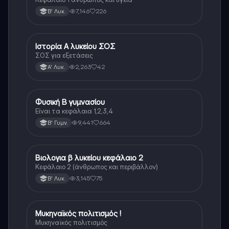
7,146
226
Β' Λυκ.
Ιστορία Α λυκείου ΣΟΣ
Ιστορία
ΣΟΣ για εξετάσεις
2,263
42
Α' Λυκ.
Φυσική Β γυμνασίου
Φυσική
Είναι τα κεφάλαια 1,2,3,4
9,441
664
Β' Γυμν.
Βιολογια β λυκείου κεφάλαιο 2
Βιολογία
Κεφάλαιο 2 (άνθρωπος και περιβάλλον)
3,145
75
Β' Λυκ.
Μυκηναϊκός πολιτισμός !
Ιστορία
Μυκηναϊκός πολιτισμός