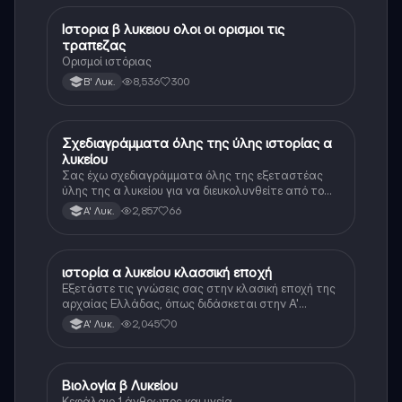
Ιστορια β λυκειου ολοι οι ορισμοι τις
Ιστορία
τραπεζας
Ορισμοί ιστόριας
8,536
300
Β' Λυκ.
Σχεδιαγράμματα όλης της ύλης ιστορίας α
Ιστορία
λυκείου
Σας έχω σχεδιαγράμματα όλης της εξεταστέας
ύλης της α λυκείου για να διευκολυνθείτε από το
τεράστιο βάρος του βιβλίου
2,857
66
Α' Λυκ.
ιστορία α λυκείου κλασσική εποχή
Ιστορία
Εξετάστε τις γνώσεις σας στην κλασική εποχή της
αρχαίας Ελλάδας, όπως διδάσκεται στην Α'
Λυκείου.
2,045
0
Α' Λυκ.
Βιολογία β Λυκείου
Βιολογία
Κεφάλαιο 1 άνθρωπος και υγεία