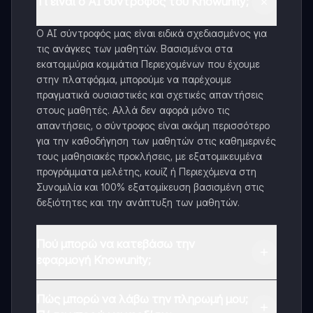
Τι είναι ο AI σύντροφος του Knowunity;
Ο AI σύντροφός μας είναι ειδικά σχεδιασμένος για
τις ανάγκες των μαθητών. Βασισμένοι στα
εκατομμύρια κομμάτια Περιεχομένων που έχουμε
στην πλατφόρμα, μπορούμε να παρέχουμε
πραγματικά ουσιαστικές και σχετικές απαντήσεις
στους μαθητές. Αλλά δεν αφορά μόνο τις
απαντήσεις, ο σύντροφος είναι ακόμη περισσότερο
για την καθοδήγηση των μαθητών στις καθημερινές
τους μαθησιακές προκλήσεις, με εξατομικευμένα
προγράμματα μελέτης, κουίζ ή Περιεχόμενα στη
Συνομιλία και 100% εξατομίκευση βασισμένη στις
δεξιότητες και την ανάπτυξη των μαθητών.
Πού μπορώ να κατεβάσω την
εφαρμογή Knowunity;
Μπορείτε να κατεβάσετε την εφαρμογή από το
Πώς μπορώ να λάβω την πληρωμή μου;
Google Play Store και το Apple App Store.