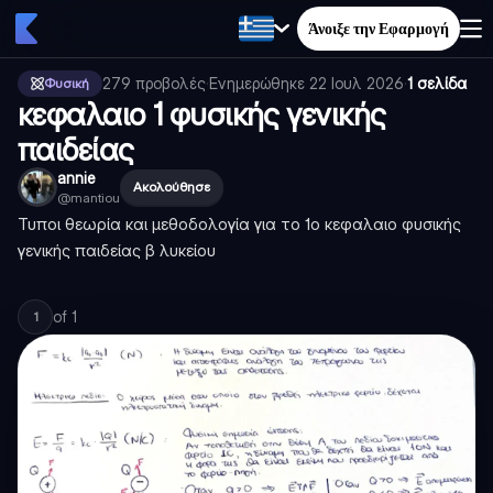
Άνοιξε την Εφαρμογή
279
προβολές
·
Ενημερώθηκε
22 Ιουλ 2026
·
1 σελίδα
Φυσική
κεφαλαιο 1 φυσικής γενικής
παιδείας
annie
Ακολούθησε
@
mantiou
Τυποι θεωρία και μεθοδολογία για το 1ο κεφαλαιο φυσικής
γενικής παιδείας β λυκείου
of
1
1