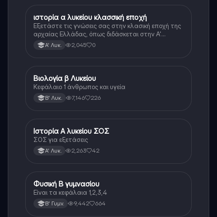
ιστορία α λυκείου κλασσική εποχή
Ιστορία
Εξετάστε τις γνώσεις σας στην κλασική εποχή της
αρχαίας Ελλάδας, όπως διδάσκεται στην Α'
Λυκείου.
2,045
0
Α' Λυκ.
Βιολογία β Λυκείου
Βιολογία
Κεφάλαιο 1 άνθρωπος και υγεία
7,146
226
Β' Λυκ.
Ιστορία Α λυκείου ΣΟΣ
Ιστορία
ΣΟΣ για εξετάσεις
2,263
42
Α' Λυκ.
Φυσική Β γυμνασίου
Φυσική
Είναι τα κεφάλαια 1,2,3,4
9,442
664
Β' Γυμν.