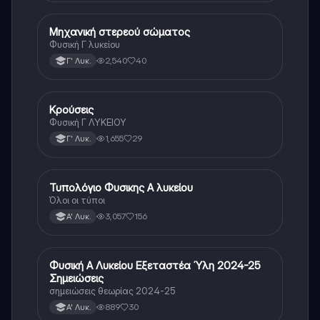
Μηχανική στερεού σώματος
Φυσική
Φυσική Γ λυκείου
2,540
40
Γ' Λυκ.
Κρούσεις
Φυσική
Φυσική Γ ΛΥΚΕΙΟΥ
1,655
29
Γ' Λυκ.
Τυπολόγιο Φυσικης Α λυκείου
Φυσική
Όλοι οι τύποι
3,057
156
Α' Λυκ.
Φυσική Α Λυκείου Εξεταστέα Ύλη 2024-25
Φυσική
Σημειώσεις
σημειώσεις θεωρίας 2024-25
889
30
Α' Λυκ.