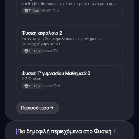
και θα βοηθήσουν στην καλύτερη κατανόηση της
θεωρίας 🌊
404
6
Γ' Λυκ.
Φυσικη κεφαλαιο 2
Φυσική
Επαναληψη 2ου κεφαλαιου στο μαθημα της
φυσικης γ’ γυμνασιου
413
7
Γ' Γυμν.
Φυσική Γ’ γυμνασίου Μαθημα:2.3
Φυσική
2.3 Φυσικη
782
15
Γ' Γυμν.
Περισσότερα
Πιο δημοφιλή περιεχόμενα στο Φυσική
9