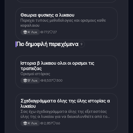
Θεωρια φυσικης α λυκειου
Φυσική
Περιεχει τυπους μεθοδολογιες και ορισμους καθε
κεφαλαιου
772
27
Α' Λυκ.
Πιο δημοφιλή περιεχόμενα
9
Ιστορια β λυκειου ολοι οι ορισμοι τις
Ιστορία
τραπεζας
Ορισμοί ιστόριας
8,537
300
Β' Λυκ.
Σχεδιαγράμματα όλης της ύλης ιστορίας α
Ιστορία
λυκείου
Σας έχω σχεδιαγράμματα όλης της εξεταστέας
ύλης της α λυκείου για να διευκολυνθείτε από το
τεράστιο βάρος του βιβλίου
2,857
66
Α' Λυκ.