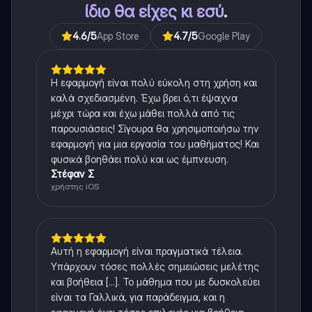
ίδιο θα είχες κι εσύ
.
4.6
/5
App Store
4.7
/5
Google Play
Η εφαρμογή είναι πολύ εύκολη στη χρήση και
καλά σχεδιασμένη. Έχω βρει ό,τι έψαχνα
μέχρι τώρα και έχω μάθει πολλά από τις
παρουσιάσεις! Σίγουρα θα χρησιμοποιήσω την
εφαρμογή για μια εργασία του μαθήματος! Και
φυσικά βοηθάει πολύ και ως έμπνευση.
Στέφαν Σ
χρήστης iOS
Αυτή η εφαρμογή είναι πραγματικά τέλεια.
Υπάρχουν τόσες πολλές σημειώσεις μελέτης
και βοήθεια [...]. Το μάθημα που με δυσκολεύει
είναι τα Γαλλικά, για παράδειγμα, και η