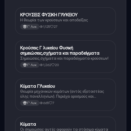
ΚΡΟΥΣΕΙΣ ΦΥΣΙΚΗ Γ’ΛΥΚΕΙΟΥ
Φυσική (Θετ.)
Η θεωρία των κρούσεων και αποδείξεις
1,125
27
Γ' Λυκ.
Κρούσεις Γ λυκείου Φυσική
Φυσική (Θετ.)
σημειώσεις,σχήματα και παραδείγματα
Σημειώσεις,σχήματα και παραδείγματα κρούσεων!
1,262
20
Γ' Λυκ.
Κύματα Γ’Λυκείου
Φυσική
Θεωρία μηχανικών κυμάτων (εντός εξεταστέας
ύλης πανελληνίων). Περιέχει οροσμούς και
αποδείξεις
665
7
Γ' Λυκ.
Κύματα
Φυσική (Θετ.)
Οι σημειώσεις αυτές αφορούν τα στάσιμα κύματα