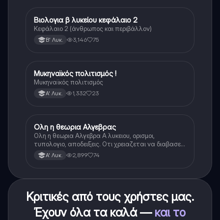
Βιολογια β λυκείου κεφάλαιο 2
Βιολογία
Κεφάλαιο 2 (άνθρωπος και περιβάλλον)
3,146
75
Β' Λυκ.
Μυκηναϊκός πολιτισμός !
Ιστορία
Μυκηναϊκός πολιτισμός
1,332
23
Α' Λυκ.
Ολη η θεωρια Αλγεβρας
Μαθηματικά
Ολη η θεωρια Αλγεβρα Α λυκειου, ορισμοι,
τυπολογιο, αποδειξεις. Οτι χρειαζεται να διαβασεις
για το θεωρητικο κομματι της αλγεβρας.
2,899
74
Α' Λυκ.
Κριτικές από τους χρήστες μας.
Έχουν όλα τα καλά —
και το