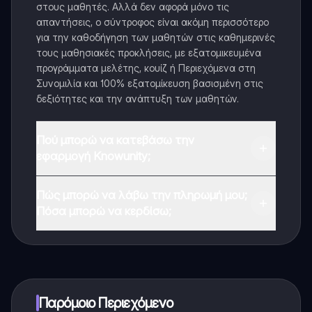
στους μαθητές. Αλλά δεν αφορά μόνο τις
απαντήσεις, ο σύντροφος είναι ακόμη περισσότερο
για την καθοδήγηση των μαθητών στις καθημερινές
τους μαθησιακές προκλήσεις, με εξατομικευμένα
προγράμματα μελέτης, κουίζ ή Περιεχόμενα στη
Συνομιλία και 100% εξατομίκευση βασισμένη στις
δεξιότητες και την ανάπτυξη των μαθητών.
Πού μπορώ να κατεβάσω την
εφαρμογή Knowunity;
Μπορείτε να κατεβάσετε την εφαρμογή από το
Πώς μπορώ να λάβω την πληρωμή μου;
Google Play Store και το Apple App Store.
Πόσα μπορώ να κερδίσω;
Ναι, έχετε δωρεάν πρόσβαση στο περιεχόμενο της
εφαρμογής και στον AI companion μας. Για να
ξεκλειδώσετε ορισμένες λειτουργίες της εφαρμογής,
μπορείτε να αγοράσετε το Knowunity Pro.
Παρόμοιο Περιεχόμενο