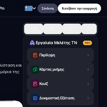
Σύνδεση
Κατέβασε την εφαρμογή
Pro
8
Εργαλεία Μελέτης ΤΝ
ΝΈΟ
Περίληψη
σύσταση και
Κάρτες μνήμης
 μόρια της
Κουίζ
Δοκιμαστική Εξέταση