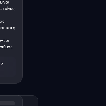
Είναι
ωτεΐνες,
ας
ση και η
ονται
αριθμός
μο