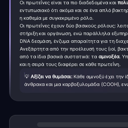
Οι πρωτεΐνες είναι τα πιο διαδεδομένα και
πολ
εντυπωσιακό ότι ακόμα και σε ένα απλό βακτ
η καθεμία με συγκεκριμένο ρόλο.
Οι πρωτεΐνες έχουν δύο βασικούς ρόλους: λει
στήριξη και οργάνωση, ενώ παράλληλα εξυπη
DNA δεσμάση, ένζυμα απαραίτητα για τη διαχεί
Ανεξάρτητα από την προέλευσή τους (ιοί, βακτ
από τα ίδια βασικά συστατικά: τα
αμινοξέα
. Υ
και η σειρά τους διαφέρει σε κάθε πρωτεΐνη.
💡
Αξίζει να θυμάσαι:
Κάθε αμινοξύ έχει την ί
άνθρακα και μια καρβοξυλομάδα (COOH), ενώ 