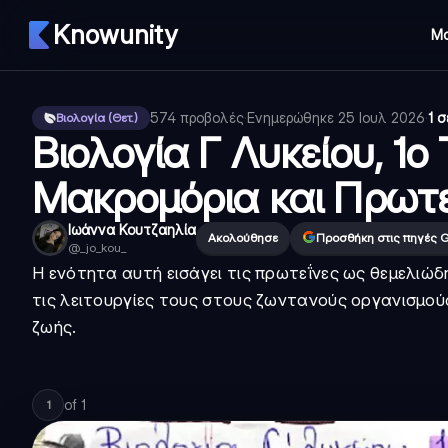
Knowunity
Μ
574
προβολές
·
Ενημερώθηκε
25 Ιουλ 2026
·
1 
Βιολογία (Θετ.)
Βιολογία Γ Λυκείου, 1ο 
Μακρομόρια και Πρωτε
Ιωάννα Κουτζαηλία
Ακολούθησε
Προσθήκη στις πηγές 
@
_jo_kou_
Η ενότητα αυτή εισάγει τις πρωτεΐνες ως θεμελιώδ
τις λειτουργίες τους στους ζωντανούς οργανισμού
ζωής.
of
1
1