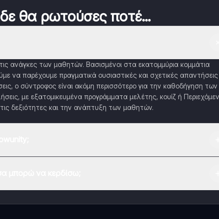
 δε θα ρωτούσες ποτέ...
α τις ανάγκες των μαθητών. Βασισμένοι στα εκατομμύρια κομμάτια
με να παρέχουμε πραγματικά ουσιαστικές και σχετικές απαντήσεις
εις, ο σύντροφος είναι ακόμη περισσότερο για την καθοδήγηση των
ήσεις, με εξατομικευμένα προγράμματα μελέτης, κουίζ ή Περιεχόμε
τις δεξιότητες και την ανάπτυξη των μαθητών.
wunity;
 Play Store και το Apple App Store.
α μπορώ να κερδίσω;
εφαρμογής και στον AI companion μας. Για να ξεκλειδώσετε ορισμέν
 το Knowunity Pro.