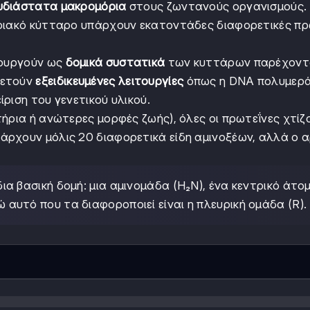
υδιάστατα μακρομόρια
στους ζωντανούς οργανισμούς. 
ηριακό κύτταρο υπάρχουν εκατοντάδες διαφορετικές πρ
τουργούν ως
δομικά συστατικά
των κυττάρων παρέχοντ
ρετούν
εξειδικευμένες λειτουργίες
όπως η DNA πολυμερά
ριση του γενετικού υλικού.
ήρια ή ανώτερες μορφές ζωής), όλες οι πρωτεΐνες χτίζ
πάρχουν μόλις 20 διαφορετικά είδη αμινοξέων, αλλά ο 
δια βασική δομή: μια αμινομάδα (H₂N), ένα κεντρικό άτο
αυτό που τα διαφοροποιεί είναι η πλευρική ομάδα (R).