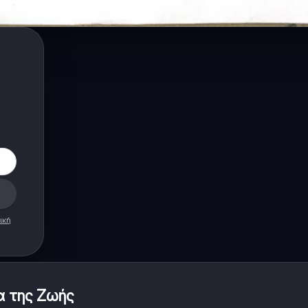
ική
α της Ζωής