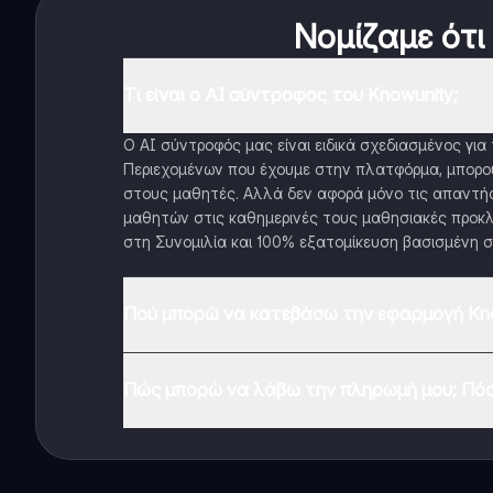
Νομίζαμε ότι
Τι είναι ο AI σύντροφος του Knowunity;
Ο AI σύντροφός μας είναι ειδικά σχεδιασμένος γι
Περιεχομένων που έχουμε στην πλατφόρμα, μπορού
στους μαθητές. Αλλά δεν αφορά μόνο τις απαντήσ
μαθητών στις καθημερινές τους μαθησιακές προκλ
στη Συνομιλία και 100% εξατομίκευση βασισμένη σ
Πού μπορώ να κατεβάσω την εφαρμογή Kno
Μπορείτε να κατεβάσετε την εφαρμογή από το Google
Πώς μπορώ να λάβω την πληρωμή μου; Πόσ
Ναι, έχετε δωρεάν πρόσβαση στο περιεχόμενο της 
λειτουργίες της εφαρμογής, μπορείτε να αγοράσετε