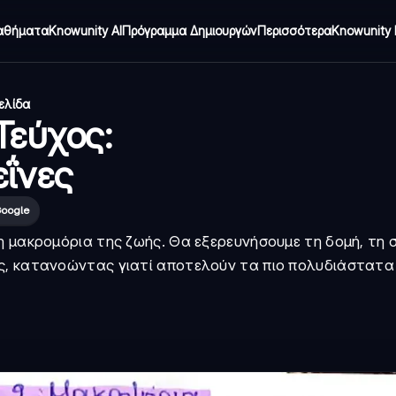
αθήματα
Knowunity AI
Πρόγραμμα Δημιουργών
Περισσότερα
Knowunity 
σελίδα
Τεύχος:
ΐνες
Google
η μακρομόρια της ζωής. Θα εξερευνήσουμε τη δομή, τη 
ς, κατανοώντας γιατί αποτελούν τα πιο πολυδιάστατα