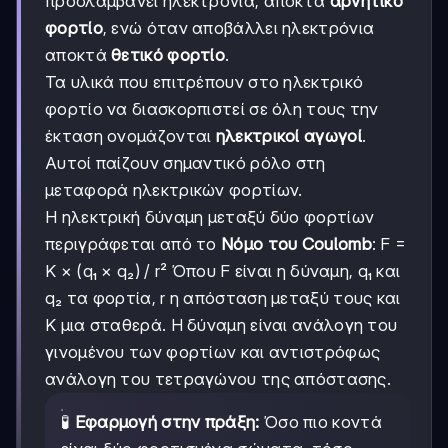
προσλαμβάνει ηλεκτρόνια, αποκτά
αρνητικό
φορτίο
, ενώ όταν αποβάλλει ηλεκτρόνια
αποκτά
θετικό φορτίο
.
Τα υλικά που επιτρέπουν στο ηλεκτρικό
φορτίο να διασκορπιστεί σε όλη τους την
έκταση ονομάζονται
ηλεκτρικοί αγωγοί
.
Αυτοί παίζουν σημαντικό ρόλο στη
μεταφορά ηλεκτρικών φορτίων.
Η ηλεκτρική δύναμη μεταξύ δύο φορτίων
περιγράφεται από το
Νόμο του Coulomb
: F =
K × (q₁ × q₂) / r² Όπου F είναι η δύναμη, q₁ και
q₂ τα φορτία, r η απόσταση μεταξύ τους και
K μια σταθερά. Η δύναμη είναι ανάλογη του
γινομένου των φορτίων και αντιστρόφως
ανάλογη του τετραγώνου της απόστασης.
🧪
Εφαρμογή στην πράξη:
Όσο πιο κοντά