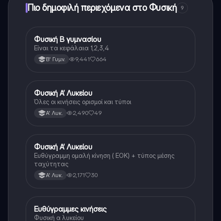
Πιο δημοφιλή περιεχόμενα στο Φυσική
9
Φυσική Β γυμνασίου
Φυσική
Είναι τα κεφάλαια 1,2,3,4
9,441
664
Β' Γυμν.
Φυσική Α’ Λυκείου
Φυσική
Όλες οι κινήσεις ορισμοί και τύποι
2,490
49
Α' Λυκ.
Φυσική Α’ Λυκείου
Φυσική
Ευθύγραμμη ομαλή κίνηση ( ΕΟΚ) + τύπος μέσης
ταχύτητας
2,171
30
Α' Λυκ.
Ευθύγραμμες κινήσεις
Φυσική
Φυσική α λυκείου