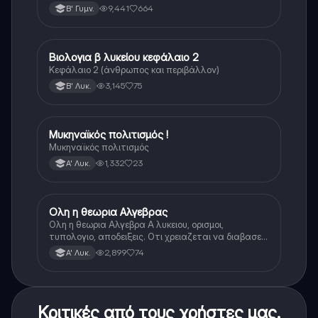
9,441
664
Β' Γυμν.
Βιολογια β λυκείου κεφάλαιο 2
Βιολογία
Κεφάλαιο 2 (άνθρωπος και περιβάλλον)
3,145
75
Β' Λυκ.
Μυκηναϊκός πολιτισμός !
Ιστορία
Μυκηναϊκός πολιτισμός
1,332
23
Α' Λυκ.
Ολη η θεωρια Αλγεβρας
Μαθηματικά
Ολη η θεωρια Αλγεβρα Α λυκειου, ορισμοι,
τυπολογιο, αποδειξεις. Οτι χρειαζεται να διαβασεις
για το θεωρητικο κομματι της αλγεβρας.
2,899
74
Α' Λυκ.
Κριτικές από τους χρήστες μας.