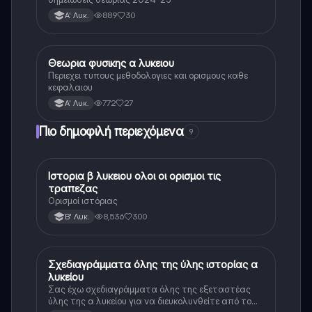
889
30
Α' Λυκ.
Θεωρια φυσικης α λυκειου
Φυσική
Περιεχει τυπους μεθοδολογιες και ορισμους καθε
κεφαλαιου
772
27
Α' Λυκ.
Πιο δημοφιλή περιεχόμενα
9
Ιστορια β λυκειου ολοι οι ορισμοι τις
Ιστορία
τραπεζας
Ορισμοί ιστόριας
8,536
300
Β' Λυκ.
Σχεδιαγράμματα όλης της ύλης ιστορίας α
Ιστορία
λυκείου
Σας έχω σχεδιαγράμματα όλης της εξεταστέας
ύλης της α λυκείου για να διευκολυνθείτε από το