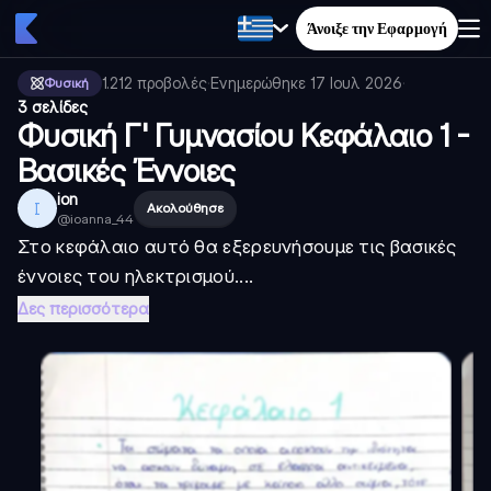
Άνοιξε την Εφαρμογή
1.212
προβολές
·
Ενημερώθηκε
17 Ιουλ 2026
·
Φυσική
3 σελίδες
Φυσική Γ' Γυμνασίου Κεφάλαιο 1 -
Βασικές Έννοιες
ion
I
Ακολούθησε
@
ioanna_44
Στο κεφάλαιο αυτό θα εξερευνήσουμε τις βασικές
έννοιες του ηλεκτρισμού....
Δες περισσότερα