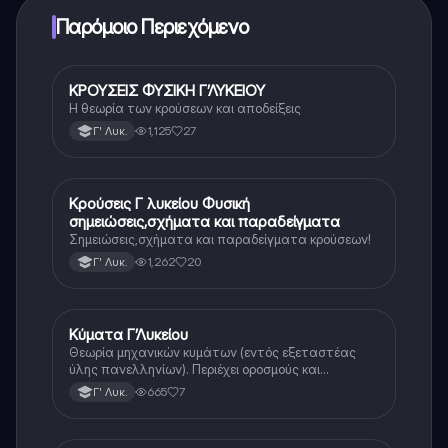
Παρόμοιο Περιεχόμενο
ΚΡΟΥΣΕΙΣ ΦΥΣΙΚΗ Γ’ΛΥΚΕΙΟΥ
Φυσική (Θετ.)
Η θεωρία των κρούσεων και αποδείξεις
1,125
27
Γ' Λυκ.
Κρούσεις Γ λυκείου Φυσική
Φυσική (Θετ.)
σημειώσεις,σχήματα και παραδείγματα
Σημειώσεις,σχήματα και παραδείγματα κρούσεων!
1,262
20
Γ' Λυκ.
Κύματα Γ’Λυκείου
Φυσική
Θεωρία μηχανικών κυμάτων (εντός εξεταστέας
ύλης πανελληνίων). Περιέχει οροσμούς και
αποδείξεις
665
7
Γ' Λυκ.