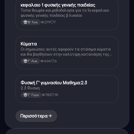
κεφαλαιο 1 φυσικής γενικής παιδείας
Φυσική
Τυποι θεωρία και μεθοδολογία για το 1ο κεφαλαιο
φυσικής γενικής παιδείας β λυκείου
279
7
Β' Λυκ.
Κύματα
Φυσική (Θετ.)
Οι σημειώσεις αυτές αφορούν τα στάσιμα κύματα
και θα βοηθήσουν στην καλύτερη κατανόηση της
θεωρίας 🌊
404
6
Γ' Λυκ.
Φυσική Γ’ γυμνασίου Μαθημα:2.3
Φυσική
2.3 Φυσικη
782
15
Γ' Γυμν.
Περισσότερα