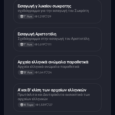
Εισαγωγή γ λυκείου σωκρατης
Αρχαία Ελληνικά (Ανθρ.)
σχεδιάγραμμα για την εισαγωγή του Σωκράτη
1,218
29
Γ' Λυκ.
Εισαγωγή Αριστοτέλη
Αρχαία Ελληνικά (Ανθρ.)
Σχεδιάγραμμα στην εισαγωγή του Αριστοτέλη
1,619
111
Γ' Λυκ.
Αρχαία ελληνικά ανώμαλα παραθετικά
Αρχαία Ελληνικά (Ανθρ.)
Αρχαία ελληνικά ανώμαλα παραθετικά
1,641
24
Β' Λυκ.
Α’ και Β’ κλίση των αρχαίων ελληνικών
Αρχαία Ελληνικά
Πρωτόκλιτα και Δευτερόκλιτα ουσιαστικά των
αρχαίων ελληνικών
1,339
27
Α' Γυμν.