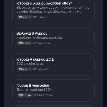
ιστορία α λυκείου κλασσική εποχή
Ιστορία
Εξετάστε τις γνώσεις σας στην κλασική εποχή της
αρχαίας Ελλάδας, όπως διδάσκεται στην Α'
Λυκείου.
2,045
0
Α' Λυκ.
Βιολογία β Λυκείου
Βιολογία
Κεφάλαιο 1 άνθρωπος και υγεία
7,146
226
Β' Λυκ.
Ιστορία Α λυκείου ΣΟΣ
Ιστορία
ΣΟΣ για εξετάσεις
2,263
42
Α' Λυκ.
Φυσική Β γυμνασίου
Φυσική
Είναι τα κεφάλαια 1,2,3,4
9,442
664
Β' Γυμν.