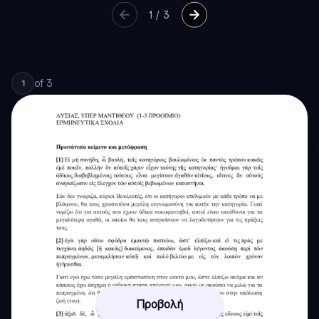
1
/
3
of
3
1
Προβολή