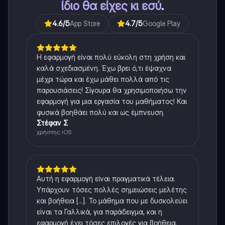
ίδιο θα είχες κι εσύ
.
4.6
/5
App Store
4.7
/5
Google Play
Η εφαρμογή είναι πολύ εύκολη στη χρήση και
καλά σχεδιασμένη. Έχω βρει ό,τι έψαχνα
μέχρι τώρα και έχω μάθει πολλά από τις
παρουσιάσεις! Σίγουρα θα χρησιμοποιήσω την
εφαρμογή για μια εργασία του μαθήματος! Και
φυσικά βοηθάει πολύ και ως έμπνευση.
Στέφαν Σ
χρήστης iOS
Αυτή η εφαρμογή είναι πραγματικά τέλεια.
Υπάρχουν τόσες πολλές σημειώσεις μελέτης
και βοήθεια [...]. Το μάθημα που με δυσκολεύει
είναι τα Γαλλικά, για παράδειγμα, και η
εφαρμογή έχει τόσες επιλογές για βοήθεια.