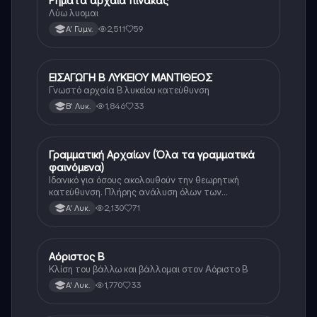
Ρήματα αρχαία πίνακας
Αρχαία Ελληνικά (Ανθρ.)
Λύω λυομαι
2,511
59
Α' Γυμν.
ΕΙΣΑΓΩΓΗ Β ΛΥΚΕΙΟΥ ΜΑΝΤΙΘΕΟΣ
Αρχαία Ελληνικά (Ανθρ.)
Γνωστό αρχαία Β λυκείου κατεύθυνση
1,846
33
Β' Λυκ.
Γραμματική Αρχαίων (Όλα τα γραμματικά
Αρχαία Ελληνικά
φαινόμενα)
Ιδανικό για όσους ακολουθούν την θεωρητική
κατεύθυνση. Πλήρης ανάλυση όλων των
γραμματικών φαινομένων της αρχαίας Ελληνικής.
2,130
71
Α' Λυκ.
Αόριστος Β
Αρχαία Ελληνικά
Κλίση του βάλλω και βάλλομαι στον Αόριστο Β
1,770
33
Α' Λυκ.