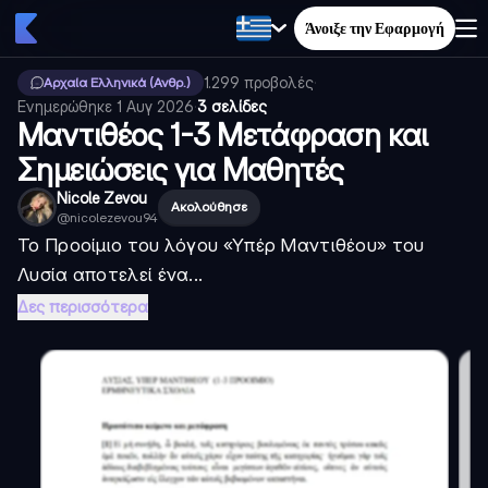
Άνοιξε την Εφαρμογή
1.299
προβολές
·
Αρχαία Ελληνικά (Ανθρ.)
Ενημερώθηκε
1 Αυγ 2026
·
3 σελίδες
Μαντιθέος 1-3 Μετάφραση και
Σημειώσεις για Μαθητές
Nicole Zevou
Ακολούθησε
@
nicolezevou94
Το Προοίμιο του λόγου «Υπέρ Μαντιθέου» του
Λυσία αποτελεί ένα...
Δες περισσότερα