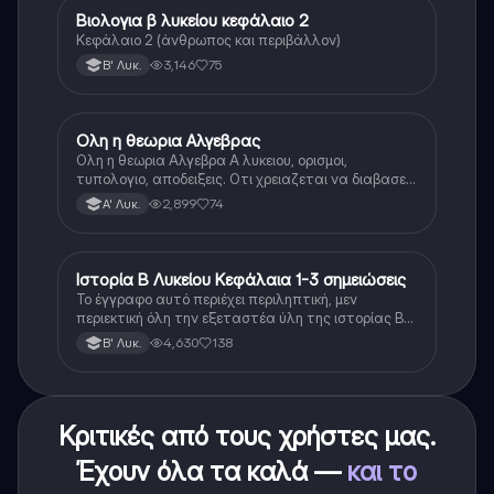
Βιολογια β λυκείου κεφάλαιο 2
Βιολογία
Κεφάλαιο 2 (άνθρωπος και περιβάλλον)
3,146
75
Β' Λυκ.
Ολη η θεωρια Αλγεβρας
Μαθηματικά
Ολη η θεωρια Αλγεβρα Α λυκειου, ορισμοι,
τυπολογιο, αποδειξεις. Οτι χρειαζεται να διαβασεις
για το θεωρητικο κομματι της αλγεβρας.
2,899
74
Α' Λυκ.
Ιστορία Β Λυκείου Κεφάλαια 1-3 σημειώσεις
Ιστορία
Το έγγραφο αυτό περιέχει περιληπτική, μεν
περιεκτική όλη την εξεταστέα ύλη της ιστορίας Β
λυκείου για τα πρώτα 3 Κεφάλαια, δηλαδή την
4,630
138
Β' Λυκ.
μισή ύλη. Το έγγραφο έχει γραφτεί με προσοχή και
άριστη ταυτόσημο το βιβλίο, όμως πολύ πιο απλά
στη κατανόηση!
Κριτικές από τους χρήστες μας.
Έχουν όλα τα καλά —
και το