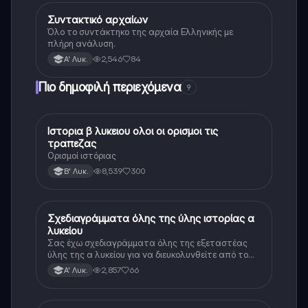
Συντακτικό αρχαίων
Αρχαία Ελληνικά
Όλο το συντάκτηκο της αρχαία Ελληνικής με
πλήρη ανάλυση.
2,546
84
Α' Λυκ.
Πιο δημοφιλή περιεχόμενα
9
Ιστορια β λυκειου ολοι οι ορισμοι τις
Ιστορία
τραπεζας
Ορισμοί ιστόριας
8,539
300
Β' Λυκ.
Σχεδιαγράμματα όλης της ύλης ιστορίας α
Ιστορία
λυκείου
Σας έχω σχεδιαγράμματα όλης της εξεταστέας
ύλης της α λυκείου για να διευκολυνθείτε από το
τεράστιο βάρος του βιβλίου
2,857
66
Α' Λυκ.