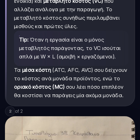
ενοίκια) και
μεταβλητό κόστος (VC)
που
αλλάζει ανάλογα με την παραγωγή. Το
μεταβλητό κόστος συνήθως περιλαμβάνει
μισθούς και πρώτες ύλες.
Tip:
Όταν η εργασία είναι ο μόνος
μεταβλητός παράγοντας, το VC ισούται
απλά με W × L (αμοιβή × εργαζόμενοι).
Τα
μέσα κόστη
(ATC, AFC, AVC) σου δείχνουν
το κόστος ανά μονάδα προϊόντος, ενώ το
οριακό κόστος (MC)
σου λέει πόσο επιπλέον
θα κοστίσει να παράγεις μία ακόμα μονάδα.
of
2
2