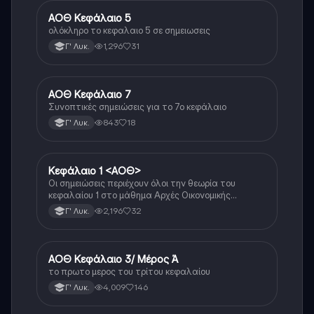
ΑΟΘ Κεφάλαιο 5
ΑΟΘ (Οικονομία)
ολόκληρο το κεφαλαιο 5 σε σημειωσεις
1,296
31
Γ' Λυκ.
ΑΟΘ Κεφάλαιο 7
ΑΟΘ (Οικονομία)
Συνοπτικές σημειώσεις για το 7ο κεφάλαιο
843
18
Γ' Λυκ.
Κεφάλαιο 1 <ΑΟΘ>
ΑΟΘ (Οικονομία)
Οι σημειώσεις περιέχουν όλοι την θεωρία του
κεφαλαίου 1 στο μάθημα Αρχές Οικονομικής
Θεωρίας Γ’ Τάξης Γενικού Λυκείου
2,196
32
Γ' Λυκ.
ΑΟΘ Κεφάλαιο 3/ Μέρος Ά
ΑΟΘ (Οικονομία)
το πρωτο μερος του τρίτου κεφαλαίου
4,009
146
Γ' Λυκ.