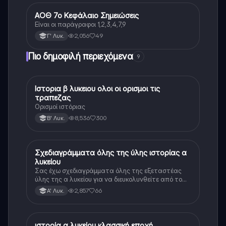
ΑΟΘ 7ο Κεφάλαιο Σημειώσεις
ΑΟΘ (Οικονομία)
Είναι οι παράγραφοι 1,2,3,4,7,9
2,056
49
Γ' Λυκ.
Πιο δημοφιλή περιεχόμενα
9
Ιστορια β λυκειου ολοι οι ορισμοι τις
Ιστορία
τραπεζας
Ορισμοί ιστόριας
8,536
300
Β' Λυκ.
Σχεδιαγράμματα όλης της ύλης ιστορίας α
Ιστορία
λυκείου
Σας έχω σχεδιαγράμματα όλης της εξεταστέας
ύλης της α λυκείου για να διευκολυνθείτε από το
τεράστιο βάρος του βιβλίου
2,857
66
Α' Λυκ.
ιστορία α λυκείου κλασσική εποχή
Ιστορία