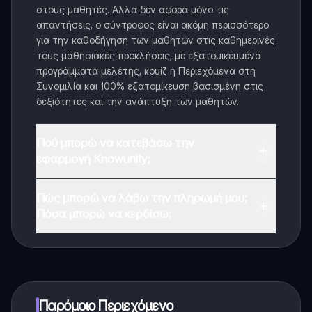
στους μαθητές. Αλλά δεν αφορά μόνο τις
απαντήσεις, ο σύντροφος είναι ακόμη περισσότερο
για την καθοδήγηση των μαθητών στις καθημερινές
τους μαθησιακές προκλήσεις, με εξατομικευμένα
προγράμματα μελέτης, κουίζ ή Περιεχόμενα στη
Συνομιλία και 100% εξατομίκευση βασισμένη στις
δεξιότητες και την ανάπτυξη των μαθητών.
Πού μπορώ να κατεβάσω την
εφαρμογή Knowunity;
Μπορείτε να κατεβάσετε την εφαρμογή από το
Πώς μπορώ να λάβω την πληρωμή μου;
Google Play Store και το Apple App Store.
Πόσα μπορώ να κερδίσω;
Ναι, έχετε δωρεάν πρόσβαση στο περιεχόμενο της
εφαρμογής και στον AI companion μας. Για να
ξεκλειδώσετε ορισμένες λειτουργίες της εφαρμογής,
μπορείτε να αγοράσετε το Knowunity Pro.
Παρόμοιο Περιεχόμενο