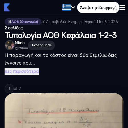
Άνοιξε την Εφαρμογή
517
προβολές
·
Ενημερώθηκε
21 Ιουλ 2026
·
ΑΟΘ (Οικονομία)
2 σελίδες
Τυπολογία ΑΟΘ Κεφάλαια 1-2-3
Ntina
Ακολούθησε
@
ntinaa
Η παραγωγή και το κόστος είναι δύο θεμελιώδεις
έννοιες που...
Δες περισσότερα
of
2
1