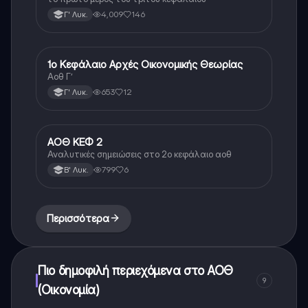
4,009
146
Γ' Λυκ.
1ο Κεφάλαιο Αρχές Οικονομικής Θεωρίας
ΑΟΘ (Οικονομία)
Αοθ Γ’
653
12
Γ' Λυκ.
ΑΟΘ ΚΕΦ 2
ΑΟΘ (Οικονομία)
Αναλυτικές σημειώσεις στο 2ο κεφάλαιο αοθ
799
6
Β' Λυκ.
Περισσότερα
Πιο δημοφιλή περιεχόμενα στο ΑΟΘ
9
(Οικονομία)