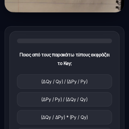
Ποιος από τους παρακάτω τύπους εκφράζει
το Key;
(ΔQy / Qy) / (ΔPy / Py)
(ΔPy / Py) / (ΔQy / Qy)
(ΔQy / ΔPy) * (Py / Qy)