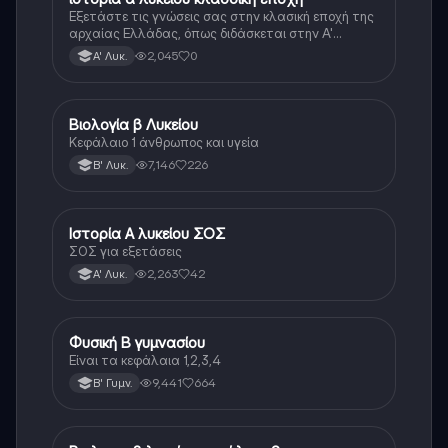
Εξετάστε τις γνώσεις σας στην κλασική εποχή της
αρχαίας Ελλάδας, όπως διδάσκεται στην Α'
Λυκείου.
2,045
0
Α' Λυκ.
Βιολογία β Λυκείου
Βιολογία
Κεφάλαιο 1 άνθρωπος και υγεία
7,146
226
Β' Λυκ.
Ιστορία Α λυκείου ΣΟΣ
Ιστορία
ΣΟΣ για εξετάσεις
2,263
42
Α' Λυκ.
Φυσική Β γυμνασίου
Φυσική
Είναι τα κεφάλαια 1,2,3,4
9,441
664
Β' Γυμν.