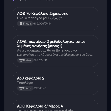
ΑΟΘ 7ο Κεφάλαιο Σημειώσεις
ΑΟΘ (Οικονομία)
Είναι οι παράγραφοι 1,2,3,4,7,9
2,056
49
Γ' Λυκ.
Α.Ο.Θ. : κεφαλαίο 2 μεθοδολογίες, τύποι,
ΑΟΘ (Οικονομία)
λυμένες ασκήσεις (μέρος 1)
Αυτές οι σημειώσεις θα σε βοηθήσουν να
κατανοήσεις καλύτερα ένα μεγάλο μέρος του 2ου
κεφαλαίου στο αοθ το οποίο είναι από τα πιο
937
11
Β' Λυκ.
δύσκολα και σημαντικά κεφάλαια
Αοθ κεφάλαιο 2
ΑΟΘ (Οικονομία)
Τυπολόγιο
554
6
Γ' Λυκ.
ΑΟΘ Κεφάλαιο 3/ Μέρος Ά
ΑΟΘ (Οικονομία)
το πρωτο μερος του τρίτου κεφαλαίου