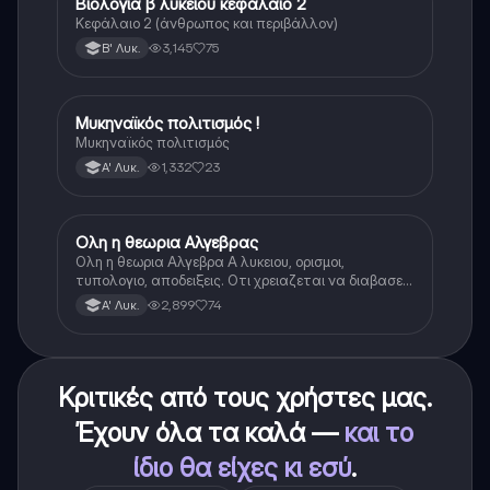
Βιολογια β λυκείου κεφάλαιο 2
Βιολογία
Κεφάλαιο 2 (άνθρωπος και περιβάλλον)
3,145
75
Β' Λυκ.
Μυκηναϊκός πολιτισμός !
Ιστορία
Μυκηναϊκός πολιτισμός
1,332
23
Α' Λυκ.
Ολη η θεωρια Αλγεβρας
Μαθηματικά
Ολη η θεωρια Αλγεβρα Α λυκειου, ορισμοι,
τυπολογιο, αποδειξεις. Οτι χρειαζεται να διαβασεις
για το θεωρητικο κομματι της αλγεβρας.
2,899
74
Α' Λυκ.
Κριτικές από τους χρήστες μας.
Έχουν όλα τα καλά —
και το
ίδιο θα είχες κι εσύ
.