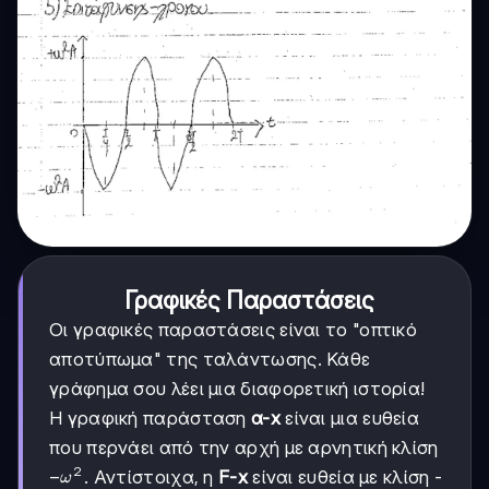
Γραφικές Παραστάσεις
Οι γραφικές παραστάσεις είναι το "οπτικό
αποτύπωμα" της ταλάντωσης. Κάθε
γράφημα σου λέει μια διαφορετική ιστορία!
Η γραφική παράσταση
α-x
είναι μια ευθεία
που περνάει από την αρχή με αρνητική κλίση
2
-ω²
−
. Αντίστοιχα, η
F-x
είναι ευθεία με κλίση -
ω