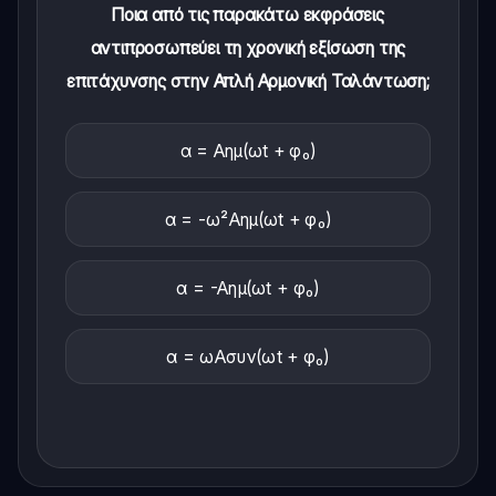
Ποια από τις παρακάτω εκφράσεις
αντιπροσωπεύει τη χρονική εξίσωση της
επιτάχυνσης στην Απλή Αρμονική Ταλάντωση;
α = Αημ(ωt + φ₀)
α = -ω²Αημ(ωt + φ₀)
α = -Αημ(ωt + φ₀)
α = ωΑσυν(ωt + φ₀)