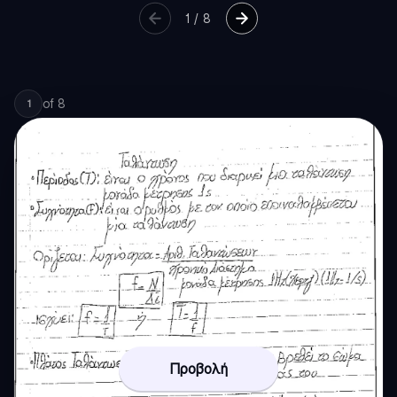
1
/
8
of
8
1
Προβολή