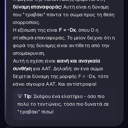
δύναμη επαναφοράς
! Αυτή είναι η δύναμη
που "τραβάει" πάντα το σώμα προς τη θέση
ισορροπίας.
Η εξίσωση της είναι
F = -Dx
, όπου D η
σταθερά επαναφοράς. Το μείον δείχνει ότι η
φορά της δύναμης είναι αντίθετη από την
απομάκρυνση.
Αυτή η σχέση είναι
ικανή και αναγκαία
συνθήκη
για AAT. Δηλαδή: αν ένα σώμα
δέχεται δύναμη της μορφής F = -Dx, τότε
κάνει σίγουρα AAT. Και αντίστροφα!
💡
Tip
: Σκέψου ένα ελατήριο - όσο πιο
πολύ το τεντώνεις, τόσο πιο δυνατά σε
"τραβάει" πίσω!