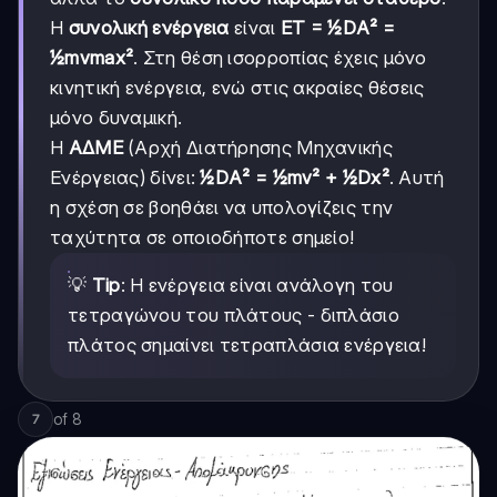
Η
συνολική ενέργεια
είναι
ET = ½DΑ² =
½mvmax²
. Στη θέση ισορροπίας έχεις μόνο
κινητική ενέργεια, ενώ στις ακραίες θέσεις
μόνο δυναμική.
Η
ΑΔΜΕ
(Αρχή Διατήρησης Μηχανικής
Ενέργειας) δίνει:
½DΑ² = ½mv² + ½Dx²
. Αυτή
η σχέση σε βοηθάει να υπολογίζεις την
ταχύτητα σε οποιοδήποτε σημείο!
💡
Tip
: Η ενέργεια είναι ανάλογη του
τετραγώνου του πλάτους - διπλάσιο
πλάτος σημαίνει τετραπλάσια ενέργεια!
of
8
7