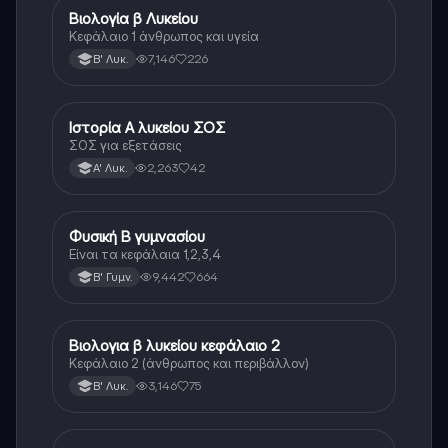
Βιολογία β Λυκείου
Βιολογία
Κεφάλαιο 1 άνθρωπος και υγεία
7,146
226
Β' Λυκ.
Ιστορία Α λυκείου ΣΟΣ
Ιστορία
ΣΟΣ για εξετάσεις
2,263
42
Α' Λυκ.
Φυσική Β γυμνασίου
Φυσική
Είναι τα κεφάλαια 1,2,3,4
9,442
664
Β' Γυμν.
Βιολογια β λυκείου κεφάλαιο 2
Βιολογία
Κεφάλαιο 2 (άνθρωπος και περιβάλλον)
3,146
75
Β' Λυκ.