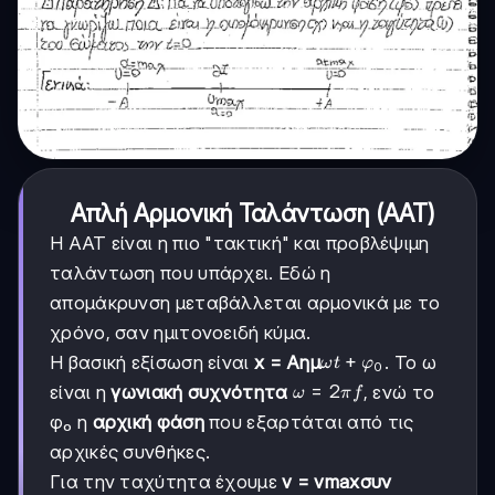
Απλή Αρμονική Ταλάντωση (AAT)
Η AAT είναι η πιο "τακτική" και προβλέψιμη
ταλάντωση που υπάρχει. Εδώ η
απομάκρυνση μεταβάλλεται αρμονικά με το
χρόνο, σαν ημιτονοειδή κύμα.
ωt
+
Η βασική εξίσωση είναι
x = Αημ
. Το ω
ω
t
φ
0
+
ω
=
2
είναι η
γωνιακή συχνότητα
, ενώ το
ω
π
f
φ₀
=
φ₀ η
αρχική φάση
που εξαρτάται από τις
2πf
αρχικές συνθήκες.
Για την ταχύτητα έχουμε
v = vmaxσυν