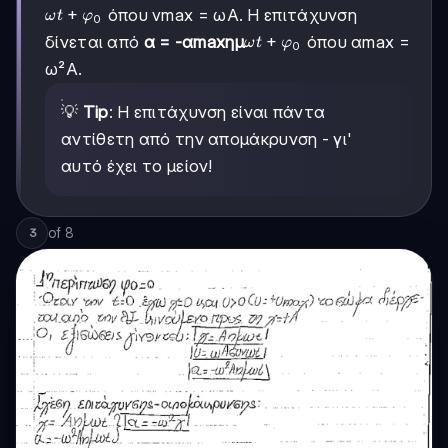
ωt
+
όπου vmax = ωΑ. Η επιτάχυνση
ω
t
φ
0
+
ωt
+
δίνεται από
α = -αmaxημ
όπου αmax =
ω
t
φ
0
φ₀
+
ω²Α.
φ₀
💡
Tip
: Η επιτάχυνση είναι πάντα
αντίθετη από την απομάκρυνση - γι'
αυτό έχει το μείον!
of
8
3