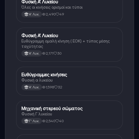
Φυσική Α’ Λυκείου
Φυσική
Όλες οι κινήσεις ορισμοί και τύποι
2,490
49
Α' Λυκ.
Φυσική Α’ Λυκείου
Φυσική
Ευθύγραμμη ομαλή κίνηση ( ΕΟΚ) + τύπος μέσης
ταχύτητας
2,171
30
Α' Λυκ.
Ευθύγραμμες κινήσεις
Φυσική
Φυσική α λυκείου
1,598
32
Α' Λυκ.
Μηχανική στερεού σώματος
Φυσική
Φυσική Γ λυκείου
2,540
40
Γ' Λυκ.