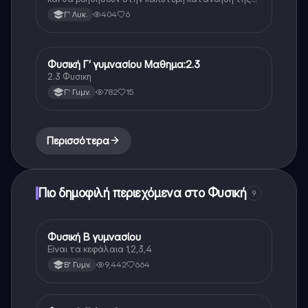
θεωρίας 🌊
404
6
Γ' Λυκ.
Φυσική Γ’ γυμνασίου Μαθημα:2.3
Φυσική
2.3 Φυσικη
782
15
Γ' Γυμν.
Περισσότερα
Πιο δημοφιλή περιεχόμενα στο Φυσική
9
Φυσική Β γυμνασίου
Φυσική
Είναι τα κεφάλαια 1,2,3,4
9,442
664
Β' Γυμν.