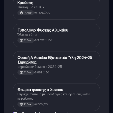
Κρούσεις
Φυσική
Φυσική Γ ΛΥΚΕΙΟΥ
1,655
29
Γ' Λυκ.
Τυπολόγιο Φυσικης Α λυκείου
Φυσική
Όλοι οι τύποι
3,057
156
Α' Λυκ.
Φυσική Α Λυκείου Εξεταστέα Ύλη 2024-25
Φυσική
Σημειώσεις
σημειώσεις θεωρίας 2024-25
889
30
Α' Λυκ.
Θεωρια φυσικης α λυκειου
Φυσική
Περιεχει τυπους μεθοδολογιες και ορισμους καθε
κεφαλαιου
772
27
Α' Λυκ.