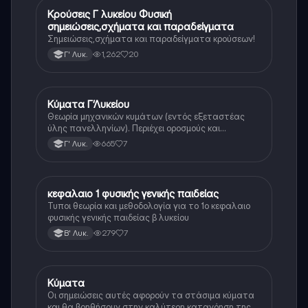
Κρούσεις Γ λυκείου Φυσική
Φυσική (Θετ.)
σημειώσεις,σχήματα και παραδείγματα
Σημειώσεις,σχήματα και παραδείγματα κρούσεων!
1,262
20
Γ' Λυκ.
Κύματα Γ’Λυκείου
Φυσική
Θεωρία μηχανικών κυμάτων (εντός εξεταστέας
ύλης πανελληνίων). Περιέχει οροσμούς και
αποδείξεις
665
7
Γ' Λυκ.
κεφαλαιο 1 φυσικής γενικής παιδείας
Φυσική
Τυποι θεωρία και μεθοδολογία για το 1ο κεφαλαιο
φυσικής γενικής παιδείας β λυκείου
279
7
Β' Λυκ.
Κύματα
Φυσική (Θετ.)
Οι σημειώσεις αυτές αφορούν τα στάσιμα κύματα
και θα βοηθήσουν στην καλύτερη κατανόηση της