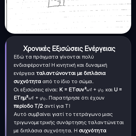
Χρονικές Εξισώσεις Ενέργειας
Εδώ τα πράγματα γίνονται πολύ
ενδιαφέροντα! Η κινητική και δυναμική
ενέργεια
ταλαντώνονται με διπλάσια
συχνότητα
από το ίδιο το σώμα.
ωt
+
Οι εξισώσεις είναι:
K = ETσυν²
και
U =
ω
t
φ
0
+
ωt
+
ETημ²
. Παρατήρησε ότι έχουν
ω
t
φ
0
φ₀
+
περίοδο T/2
αντί για T!
φ₀
Αυτό συμβαίνει γιατί το τετράγωνο μιας
τριγωνομετρικής συνάρτησης ταλαντώνεται
με διπλάσια συχνότητα. Η
συχνότητα