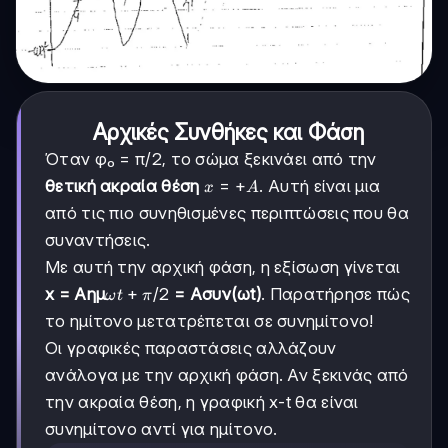
Αρχικές Συνθήκες και Φάση
Όταν φ₀ = π/2, το σώμα ξεκινάει από την
x
=
+
θετική ακραία θέση
. Αυτή είναι μια
x
A
=
από τις πιο συνηθισμένες περιπτώσεις που θα
+A
συναντήσεις.
Με αυτή την αρχική φάση, η εξίσωση γίνεται
ωt
+
/2
x = Αημ
= Ασυν(ωt)
. Παρατήρησε πώς
ω
t
π
+
το ημίτονο μετατρέπεται σε συνημίτονο!
π/2
Οι γραφικές παραστάσεις αλλάζουν
ανάλογα με την αρχική φάση. Αν ξεκινάς από
την ακραία θέση, η γραφική x-t θα είναι
συνημίτονο αντί για ημίτονο.