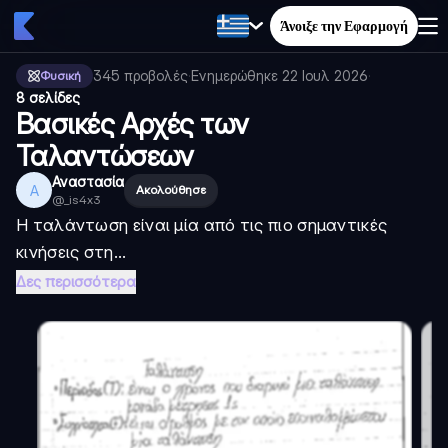
Άνοιξε την Εφαρμογή
345
προβολές
·
Ενημερώθηκε
22 Ιουλ 2026
·
Φυσική
8 σελίδες
Βασικές Αρχές των
Ταλαντώσεων
Αναστασία
Α
Ακολούθησε
@
_is4x3
Η ταλάντωση είναι μία από τις πιο σημαντικές
κινήσεις στη...
Δες περισσότερα