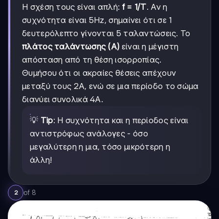
Η σχέση τους είναι απλή:
f = 1/T
. Αν η
συχνότητα είναι 5Hz, σημαίνει ότι σε 1
δευτερόλεπτο γίνονται 5 ταλαντώσεις. Το
πλάτος ταλάντωσης (Α)
είναι η μέγιστη
απόσταση από τη θέση ισορροπίας.
Θυμήσου ότι οι ακραίες θέσεις απέχουν
μεταξύ τους 2Α, ενώ σε μια περίοδο το σώμα
διανύει συνολικά 4Α.
💡
Tip
: Η συχνότητα και η περίοδος είναι
αντιστρόφως ανάλογες - όσο
μεγαλύτερη η μια, τόσο μικρότερη η
άλλη!
of
8
2