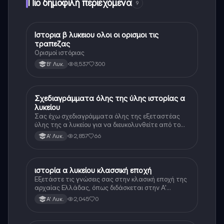
Πιο δημοφιλή περιεχόμενα
9
Ιστορια β λυκειου ολοι οι ορισμοι τις
Ιστορία
τραπεζας
Ορισμοί ιστόριας
8,537
300
Β' Λυκ.
Σχεδιαγράμματα όλης της ύλης ιστορίας α
Ιστορία
λυκείου
Σας έχω σχεδιαγράμματα όλης της εξεταστέας
ύλης της α λυκείου για να διευκολυνθείτε από το
τεράστιο βάρος του βιβλίου
2,857
66
Α' Λυκ.
ιστορία α λυκείου κλασσική εποχή
Ιστορία
Εξετάστε τις γνώσεις σας στην κλασική εποχή της
αρχαίας Ελλάδας, όπως διδάσκεται στην Α'
Λυκείου.
2,045
0
Α' Λυκ.