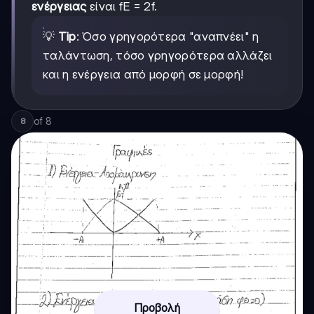
ενέργειας
είναι fE = 2f.
💡
Tip
: Όσο γρηγορότερα "αναπνέει" η
ταλάντωση, τόσο γρηγορότερα αλλάζει
και η ενέργεια από μορφή σε μορφή!
of
8
8
Προβολή