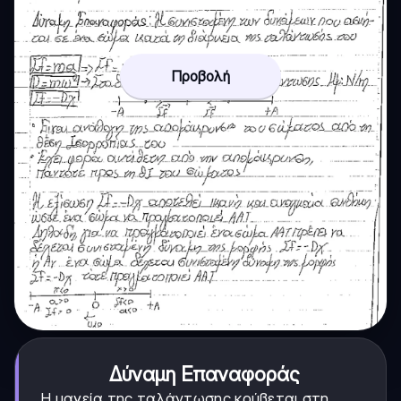
Προβολή
Δύναμη Επαναφοράς
Η μαγεία της ταλάντωσης κρύβεται στη