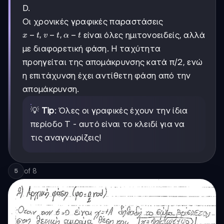
D.
Οι χρονικές γραφικές παραστάσεις
x-
−
,
−
,
−
είναι όλες ημιτονοειδείς, αλλά
x
t
v
t
α
t
t,
με διαφορετική φάση. Η ταχύτητα
v-
προηγείται της απομάκρυνσης κατά π/2, ενώ
t,
α-
η επιτάχυνση έχει αντίθετη φάση από την
t
απομάκρυνση.
💡
Tip
: Όλες οι γραφικές έχουν την ίδια
περίοδο Τ - αυτό είναι το κλειδί για να
τις αναγνωρίζεις!
of
8
5