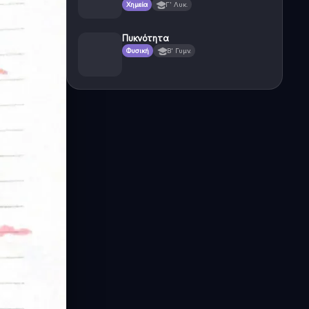
Χημεία
Γ' Λυκ.
Πυκνότητα
Φυσική
Β' Γυμν.