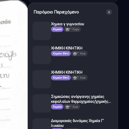
Παρόμοιο Περιεχόμενο
6
Χημεια γ γυμνασίου
Χημεία
Γ' Γυμν.
ΧΗΜΙΚΗ ΚΙΝΗΤΙΚΗ
Χημεία (Θετ.)
Γ' Λυκ.
ΧΗΜΙΚΗ ΚΙΝΗΤΙΚΗ
Χημεία (Θετ.)
Γ' Λυκ.
Σημειώσεις ανόργανης χημείας
κεφαλαίων θερμοχημείας/χημικής
κινητικής για πανελληνιες 2026
Χημεία
Γ' Λυκ.
Διαμοριακές δυνάμεις Χημεία Γ'
λυκείου