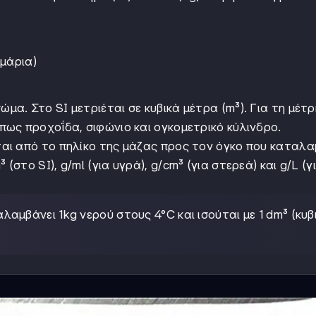
μμάρια)
μα. Στο SI μετριέται σε κυβικά μέτρα (m³). Για τη μέτ
ως προχοΐδα, σιφώνιο και ογκομετρικό κύλινδρο.
εται από το πηλίκο της μάζας προς τον όγκο που καταλα
(στο SI), g/ml (για υγρά), g/cm³ (για στερεά) και g/L (γ
αλαμβάνει 1kg νερού στους 4°C και ισούται με 1 dm³ (κυβ