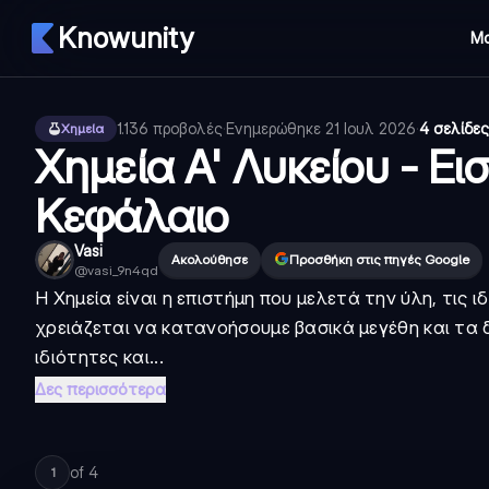
Knowunity
Μ
1.136
προβολές
·
Ενημερώθηκε
21 Ιουλ 2026
·
4 σελίδες
Χημεία
Χημεία Α' Λυκείου - Ει
Κεφάλαιο
Vasi
Ακολούθησε
Προσθήκη στις πηγές Google
@
vasi_9n4qd
Η Χημεία είναι η επιστήμη που μελετά την ύλη, τις ι
χρειάζεται να κατανοήσουμε βασικά μεγέθη και τα 
ιδιότητες και...
Δες περισσότερα
of
4
1