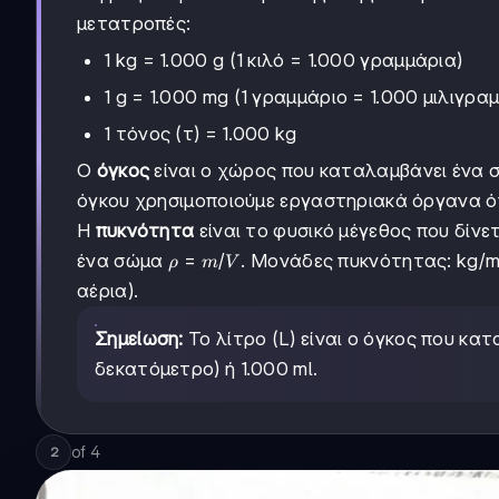
μετατροπές:
1 kg = 1.000 g (1 κιλό = 1.000 γραμμάρια)
1 g = 1.000 mg (1 γραμμάριο = 1.000 μιλιγρα
1 τόνος (τ) = 1.000 kg
Ο
όγκος
είναι ο χώρος που καταλαμβάνει ένα σώ
όγκου χρησιμοποιούμε εργαστηριακά όργανα όπ
Η
πυκνότητα
είναι το φυσικό μέγεθος που δίν
ρ =
=
/
ένα σώμα
. Μονάδες πυκνότητας: kg/m³ 
ρ
m
V
m/V
αέρια).
Σημείωση:
Το λίτρο (L) είναι ο όγκος που κατ
δεκατόμετρο) ή 1.000 ml.
of
4
2