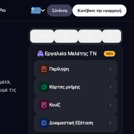
Σύνδεση
Κατέβασε την εφαρμογή
Pro
19
Εργαλεία Μελέτης ΤΝ
ΝΈΟ
Περίληψη
μεία,
Κάρτες μνήμης
υμε τις
Κουίζ
Δοκιμαστική Εξέταση