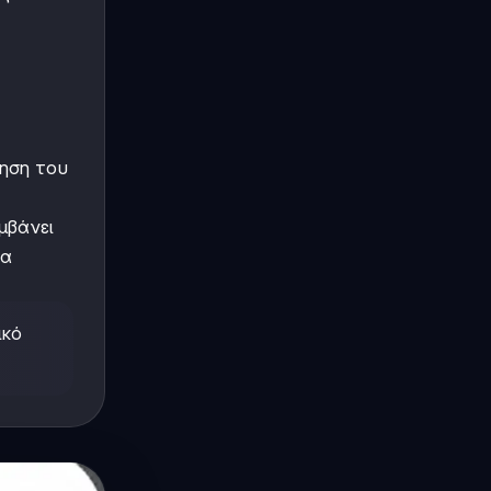
ρηση του
μβάνει
ια
ικό