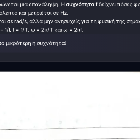
ρώνεται μια επανάληψη. Η
συχνότητα f
δείχνει πόσες φ
λεπτο και μετριέται σε Hz.
αι σε rad/s, αλλά μην ανησυχείς για τη φυσική της σημα
1/f, f = 1/T, ω = 2π/T και ω = 2πf.
σο μικρότερη η συχνότητα!