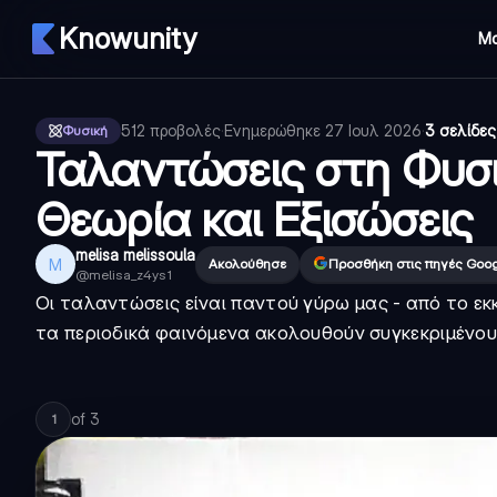
Knowunity
Μ
512
προβολές
·
Ενημερώθηκε
27 Ιουλ 2026
·
3 σελίδες
Φυσική
Ταλαντώσεις στη Φυσικ
Θεωρία και Εξισώσεις
melisa melissoula
M
Ακολούθησε
Προσθήκη στις πηγές Goo
@
melisa_z4ys1
Οι ταλαντώσεις είναι παντού γύρω μας - από το εκκ
τα περιοδικά φαινόμενα ακολουθούν συγκεκριμένου
of
3
1