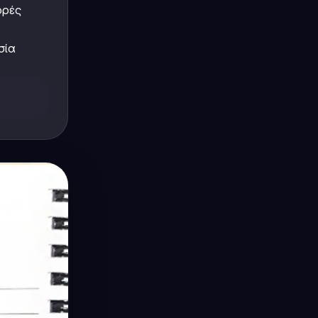
ορές
σία