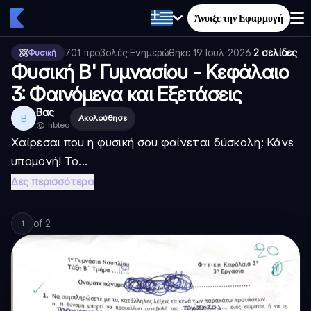
Άνοιξε την Εφαρμογή
701
προβολές
·
Ενημερώθηκε
19 Ιουλ 2026
·
2 σελίδες
Φυσική
Φυσική Β' Γυμνασίου - Κεφάλαιο
3: Φαινόμενα και Εξετάσεις
Βας
Β
Ακολούθησε
@
_hbteq
Χαίρεσαι που η φυσική σου φαίνεται δύσκολη; Κάνε
υπομονή! Το...
Δες περισσότερα
of
2
1