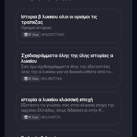
Ιστορια β λυκειου ολοι οι ορισμοι τις
Ιστορία
τραπεζας
Ορισμοί ιστόριας
8,537
300
Β' Λυκ.
Σχεδιαγράμματα όλης της ύλης ιστορίας α
Ιστορία
λυκείου
Σας έχω σχεδιαγράμματα όλης της εξεταστέας
ύλης της α λυκείου για να διευκολυνθείτε από το
τεράστιο βάρος του βιβλίου
2,857
66
Α' Λυκ.
ιστορία α λυκείου κλασσική εποχή
Ιστορία
Εξετάστε τις γνώσεις σας στην κλασική εποχή της
αρχαίας Ελλάδας, όπως διδάσκεται στην Α'
Λυκείου.
2,045
0
Α' Λυκ.