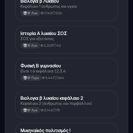
Βιολογία β Λυκείου
Βιολογία
Κεφάλαιο 1 άνθρωπος και υγεία
7,146
226
Β' Λυκ.
Ιστορία Α λυκείου ΣΟΣ
Ιστορία
ΣΟΣ για εξετάσεις
2,263
42
Α' Λυκ.
Φυσική Β γυμνασίου
Φυσική
Είναι τα κεφάλαια 1,2,3,4
9,441
664
Β' Γυμν.
Βιολογια β λυκείου κεφάλαιο 2
Βιολογία
Κεφάλαιο 2 (άνθρωπος και περιβάλλον)
3,146
75
Β' Λυκ.
Μυκηναϊκός πολιτισμός !
Ιστορία