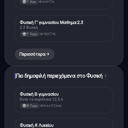
θεωρίας 🌊
404
6
Γ' Λυκ.
Φυσική Γ’ γυμνασίου Μαθημα:2.3
Φυσική
2.3 Φυσικη
782
15
Γ' Γυμν.
Περισσότερα
Πιο δημοφιλή περιεχόμενα στο Φυσική
9
Φυσική Β γυμνασίου
Φυσική
Είναι τα κεφάλαια 1,2,3,4
9,441
664
Β' Γυμν.
Φυσική Α’ Λυκείου
Φυσική