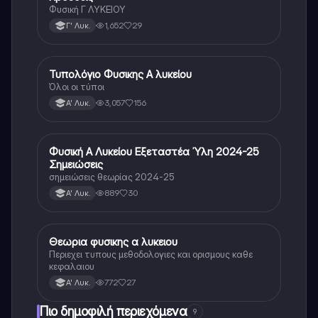
Φυσική Γ ΛΥΚΕΙΟΥ
1,652
29
Γ' Λυκ.
Τυπολόγιο Φυσικης Α λυκείου
Φυσική
Όλοι οι τύποι
3,057
156
Α' Λυκ.
Φυσική Α Λυκείου Εξεταστέα Ύλη 2024-25
Φυσική
Σημειώσεις
σημειώσεις θεωρίας 2024-25
889
30
Α' Λυκ.
Θεωρια φυσικης α λυκειου
Φυσική
Περιεχει τυπους μεθοδολογιες και ορισμους καθε
κεφαλαιου
772
27
Α' Λυκ.
Πιο δημοφιλή περιεχόμενα
9