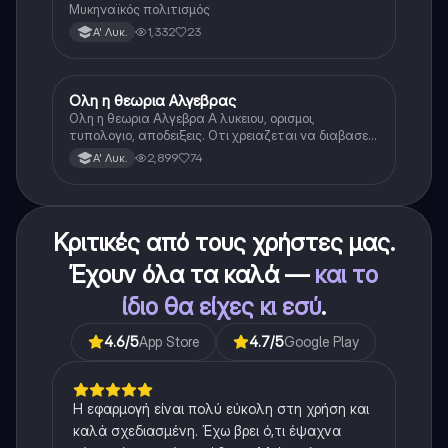
Μυκηναϊκός πολιτισμός
1,332
23
Α' Λυκ.
Ολη η θεωρια Αλγεβρας
Μαθηματικά
Ολη η θεωρια Αλγεβρα Α λυκειου, ορισμοι,
τυπολογιο, αποδειξεις. Οτι χρειαζεται να διαβασεις
για το θεωρητικο κομματι της αλγεβρας.
2,899
74
Α' Λυκ.
Κριτικές από τους χρήστες μας.
Έχουν όλα τα καλά —
και το
ίδιο θα είχες κι εσύ
.
4.6
/5
App Store
4.7
/5
Google Play
Η εφαρμογή είναι πολύ εύκολη στη χρήση και
καλά σχεδιασμένη. Έχω βρει ό,τι έψαχνα