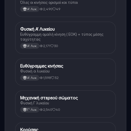
Όλες οι κινήσεις ορισμοί και τύποι
2,490
49
Α' Λυκ.
Φυσική Α’ Λυκείου
Φυσική
Ευθύγραμμη ομαλή κίνηση ( ΕΟΚ) + τύπος μέσης
ταχύτητας
2,171
30
Α' Λυκ.
Ευθύγραμμες κινήσεις
Φυσική
Φυσική α λυκείου
1,598
32
Α' Λυκ.
Μηχανική στερεού σώματος
Φυσική
Φυσική Γ λυκείου
2,540
40
Γ' Λυκ.
Κρούσεις
Φυσική