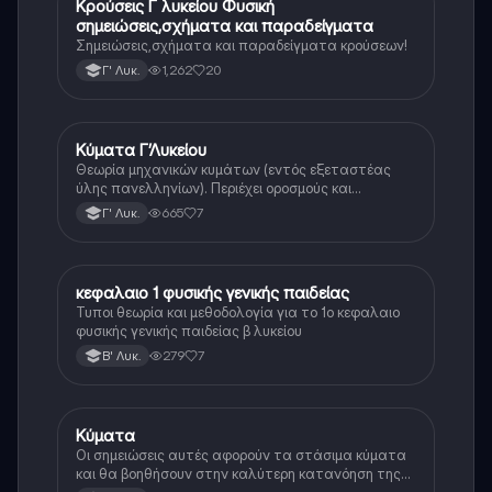
Κρούσεις Γ λυκείου Φυσική
Φυσική (Θετ.)
σημειώσεις,σχήματα και παραδείγματα
Σημειώσεις,σχήματα και παραδείγματα κρούσεων!
1,262
20
Γ' Λυκ.
Κύματα Γ’Λυκείου
Φυσική
Θεωρία μηχανικών κυμάτων (εντός εξεταστέας
ύλης πανελληνίων). Περιέχει οροσμούς και
αποδείξεις
665
7
Γ' Λυκ.
κεφαλαιο 1 φυσικής γενικής παιδείας
Φυσική
Τυποι θεωρία και μεθοδολογία για το 1ο κεφαλαιο
φυσικής γενικής παιδείας β λυκείου
279
7
Β' Λυκ.
Κύματα
Φυσική (Θετ.)
Οι σημειώσεις αυτές αφορούν τα στάσιμα κύματα
και θα βοηθήσουν στην καλύτερη κατανόηση της