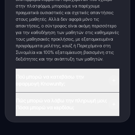
στην πλατφόρμα, μπορούμε να παρέχουμε
πραγματικά ουσιαστικές και σχετικές απαντήσεις
στους μαθητές. Αλλά δεν αφορά μόνο τις
απαντήσεις, ο σύντροφος είναι ακόμη περισσότερο
για την καθοδήγηση των μαθητών στις καθημερινές
τους μαθησιακές προκλήσεις, με εξατομικευμένα
προγράμματα μελέτης, κουίζ ή Περιεχόμενα στη
Συνομιλία και 100% εξατομίκευση βασισμένη στις
δεξιότητες και την ανάπτυξη των μαθητών.
Πού μπορώ να κατεβάσω την
εφαρμογή Knowunity;
Μπορείτε να κατεβάσετε την εφαρμογή από το
Πώς μπορώ να λάβω την πληρωμή μου;
Google Play Store και το Apple App Store.
Πόσα μπορώ να κερδίσω;
Ναι, έχετε δωρεάν πρόσβαση στο περιεχόμενο της
εφαρμογής και στον AI companion μας. Για να
ξεκλειδώσετε ορισμένες λειτουργίες της εφαρμογής,