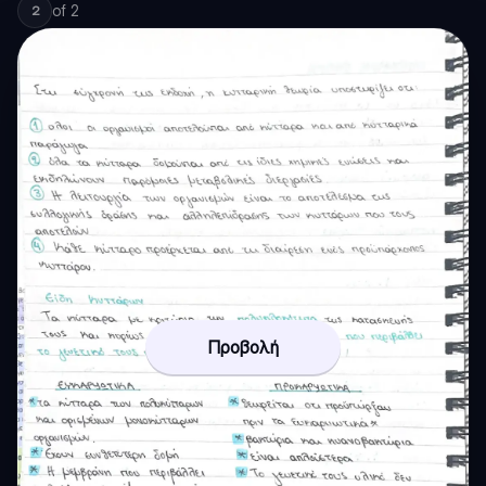
of
2
2
Προβολή