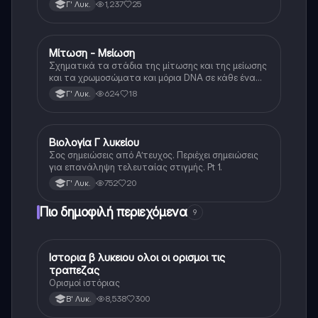
1,237
25
Γ' Λυκ.
Μίτωση - Μείωση
Βιολογία (Θετ.)
Σχηματικά τα στάδια της μίτωσης και της μείωσης
και τα χρωμοσώματα και μόρια DNA σε κάθε ένα
από αυτά
624
18
Γ' Λυκ.
Βιολογία Γ λυκείου
Βιολογία (Θετ.)
Σος σημειώσεις από Α’τευχος. Περιέχει σημειώσεις
για επανάληψη τελευταίας στιγμής. Pt 1.
752
20
Γ' Λυκ.
Πιο δημοφιλή περιεχόμενα
9
Ιστορια β λυκειου ολοι οι ορισμοι τις
Ιστορία
τραπεζας
Ορισμοί ιστόριας
8,538
300
Β' Λυκ.