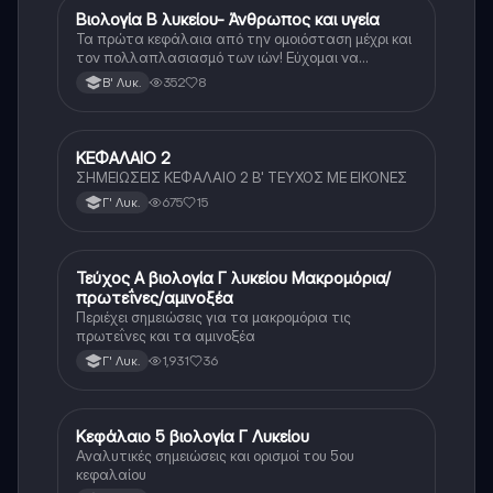
Βιολογία Β λυκείου- Άνθρωπος και υγεία
Βιολογία
Τα πρώτα κεφάλαια από την ομοιόσταση μέχρι και
τον πολλαπλασιασμό των ιών! Εύχομαι να
βοηθήσουν
352
8
Β' Λυκ.
ΚΕΦΑΛΑΙΟ 2
Βιολογία
ΣΗΜΕΙΩΣΕΙΣ ΚΕΦΑΛΑΙΟ 2 Β' ΤΕΥΧΟΣ ΜΕ ΕΙΚΟΝΕΣ
675
15
Γ' Λυκ.
Τεύχος Α βιολογία Γ λυκείου Μακρομόρια/
Βιολογία (Θετ.)
πρωτεΐνες/αμινοξέα
Περιέχει σημειώσεις για τα μακρομόρια τις
πρωτεΐνες και τα αμινοξέα
1,931
36
Γ' Λυκ.
Κεφάλαιο 5 βιολογία Γ Λυκείου
Βιολογία (Θετ.)
Αναλυτικές σημειώσεις και ορισμοί του 5ου
κεφαλαίου