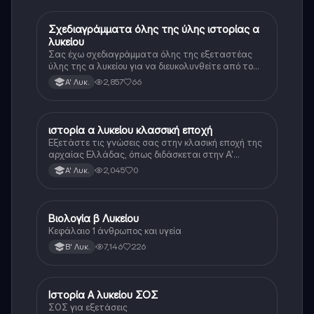
Σχεδιαγράμματα όλης της ύλης ιστορίας α
Ιστορία
λυκείου
Σας έχω σχεδιαγράμματα όλης της εξεταστέας
ύλης της α λυκείου για να διευκολυνθείτε από το
τεράστιο βάρος του βιβλίου
2,857
66
Α' Λυκ.
ιστορία α λυκείου κλασσική εποχή
Ιστορία
Εξετάστε τις γνώσεις σας στην κλασική εποχή της
αρχαίας Ελλάδας, όπως διδάσκεται στην Α'
Λυκείου.
2,045
0
Α' Λυκ.
Βιολογία β Λυκείου
Βιολογία
Κεφάλαιο 1 άνθρωπος και υγεία
7,146
226
Β' Λυκ.
Ιστορία Α λυκείου ΣΟΣ
Ιστορία
ΣΟΣ για εξετάσεις