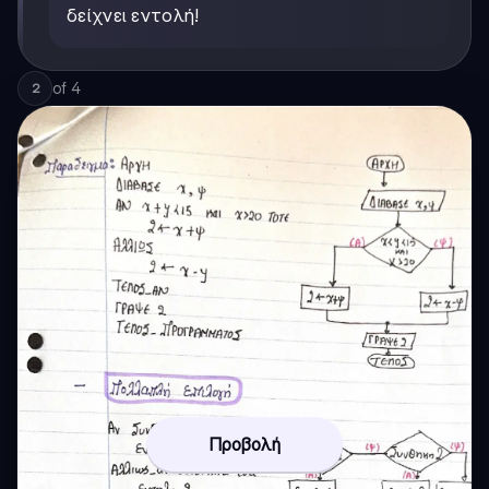
δείχνει εντολή!
of
4
2
Προβολή