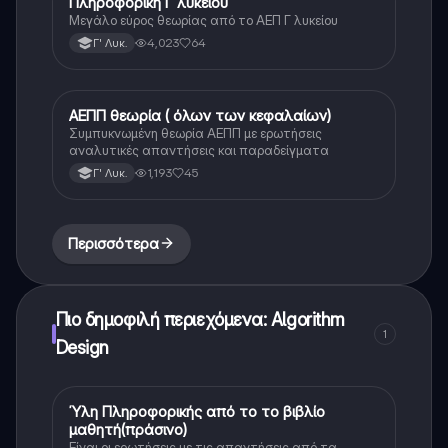
Πληροφορική Γ λυκείου
Πληροφορική
Μεγάλο εύρος θεωρίας από το ΑΕΠ Γ λυκείου
4,023
64
Γ' Λυκ.
ΑΕΠΠ θεωρία ( όλων των κεφαλαίων)
Πληροφορική
Συμπυκνωμένη θεωρία ΑΕΠΠ με ερωτήσεις
αναλυτικές απαντήσεις και παραδείγματα
1,193
45
Γ' Λυκ.
Περισσότερα
Πιο δημοφιλή περιεχόμενα: Algorithm
1
Design
Ύλη Πληροφορικής από το το βιβλίο
Πληροφορική (Οικ.)
μαθητή(πράσινο)
Είναι οι ερωτήσεις με τις απαντήσεις από τα