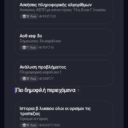
Ασκήσεις πληροφορικής αλγορίθμων
Πληροφορική
Ασκήσεις ΑΕΠΠ με απαντήσεις Ύλη Β και Γ λυκείου
992
23
Β' Λυκ.
Αοθ κεφ 3ο
Νέα Ελληνικά
Σημειώσεις 3ο κεφάλαιο
751
10
Γ' Λυκ.
Ανάλυση προβλήματος
Πληροφορική (Οικ.)
Πληροφορική κεφάλαιο 1
338
7
Β' Λυκ.
Πιο δημοφιλή περιεχόμενα
9
Ιστορια β λυκειου ολοι οι ορισμοι τις
Ιστορία
τραπεζας
Ορισμοί ιστόριας
8,537
300
Β' Λυκ.