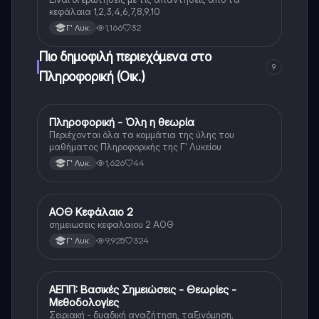
κεφάλαια 1,2,3,4,6,7,8,9,10
1,166
32
Γ' Λυκ.
Πιο δημοφιλή περιεχόμενα στο
9
Πληροφορική (Οικ.)
Πληροφορική - Όλη η θεωρία
Πληροφορική (Οικ.)
Περιέχονται όλα τα κομμάτια της ύλης του
μαθήματος Πληροφορικής της Γ' Λυκείου
1,626
44
Γ' Λυκ.
ΑΟΘ Κεφάλαιο 2
ΑΟΘ (Οικονομία)
σημειωσεις κεφαλαιου 2 ΑΟΘ
9,925
324
Γ' Λυκ.
ΑΕΠΠ: Βασικές Σημειώσεις - Θεωρίες -
Πληροφορική
Μεθοδολογίες
Σειριακή - δυαδική αναζήτηση, ταξινόμηση,