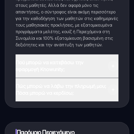
στους μαθητές. Αλλά δεν αφορά μόνο τις
απαντήσεις, ο σύντροφος είναι ακόμη περισσότερο
για την καθοδήγηση των μαθητών στις καθημερινές
τους μαθησιακές προκλήσεις, με εξατομικευμένα
προγράμματα μελέτης, κουίζ ή Περιεχόμενα στη
Συνομιλία και 100% εξατομίκευση βασισμένη στις
δεξιότητες και την ανάπτυξη των μαθητών.
Πού μπορώ να κατεβάσω την
εφαρμογή Knowunity;
Μπορείτε να κατεβάσετε την εφαρμογή από το
Πώς μπορώ να λάβω την πληρωμή μου;
Google Play Store και το Apple App Store.
Πόσα μπορώ να κερδίσω;
Ναι, έχετε δωρεάν πρόσβαση στο περιεχόμενο της
εφαρμογής και στον AI companion μας. Για να
ξεκλειδώσετε ορισμένες λειτουργίες της εφαρμογής,
μπορείτε να αγοράσετε το Knowunity Pro.
Παρόμοιο Περιεχόμενο