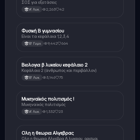
ΣΟΣ για εξετάσεις
2,263
42
Α' Λυκ.
Φυσική Β γυμνασίου
Φυσική
Είναι τα κεφάλαια 1,2,3,4
9,442
664
Β' Γυμν.
Βιολογια β λυκείου κεφάλαιο 2
Βιολογία
Κεφάλαιο 2 (άνθρωπος και περιβάλλον)
3,146
75
Β' Λυκ.
Μυκηναϊκός πολιτισμός !
Ιστορία
Μυκηναϊκός πολιτισμός
1,332
23
Α' Λυκ.
Ολη η θεωρια Αλγεβρας
Μαθηματικά
Ολη η θεωρια Αλγεβρα Α λυκειου, ορισμοι,