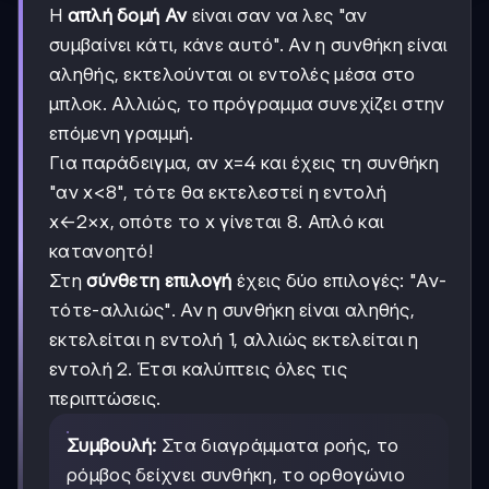
Η
απλή δομή Αν
είναι σαν να λες "αν
συμβαίνει κάτι, κάνε αυτό". Αν η συνθήκη είναι
αληθής, εκτελούνται οι εντολές μέσα στο
μπλοκ. Αλλιώς, το πρόγραμμα συνεχίζει στην
επόμενη γραμμή.
Για παράδειγμα, αν x=4 και έχεις τη συνθήκη
"αν x<8", τότε θα εκτελεστεί η εντολή
x←2×x, οπότε το x γίνεται 8. Απλό και
κατανοητό!
Στη
σύνθετη επιλογή
έχεις δύο επιλογές: "Αν-
τότε-αλλιώς". Αν η συνθήκη είναι αληθής,
εκτελείται η εντολή 1, αλλιώς εκτελείται η
εντολή 2. Έτσι καλύπτεις όλες τις
περιπτώσεις.
Συμβουλή:
Στα διαγράμματα ροής, το
ρόμβος δείχνει συνθήκη, το ορθογώνιο