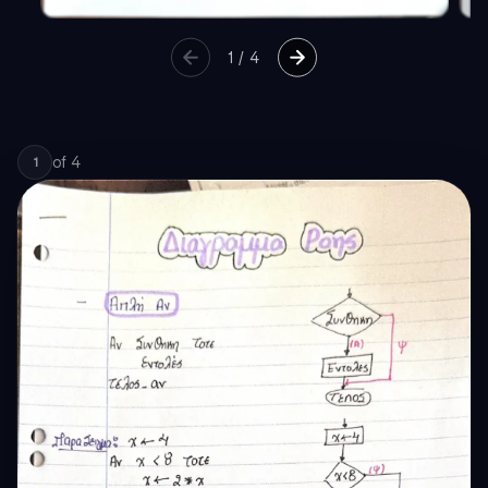
1
/
4
of
4
1