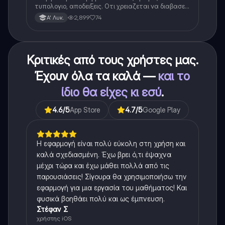
τυπολογιο, αποδειξεις. Οτι χρειαζεται να διαβασεις
για το θεωρητικο κομματι της αλγεβρας.
2,899
74
Α' Λυκ.
Κριτικές από τους χρήστες μας.
Έχουν όλα τα καλά —
και το
ίδιο θα είχες κι εσύ
.
4.6
/5
App Store
4.7
/5
Google Play
Η εφαρμογή είναι πολύ εύκολη στη χρήση και
καλά σχεδιασμένη. Έχω βρει ό,τι έψαχνα
μέχρι τώρα και έχω μάθει πολλά από τις
παρουσιάσεις! Σίγουρα θα χρησιμοποιήσω την
εφαρμογή για μια εργασία του μαθήματος! Και
φυσικά βοηθάει πολύ και ως έμπνευση.
Στέφαν Σ
χρήστης iOS