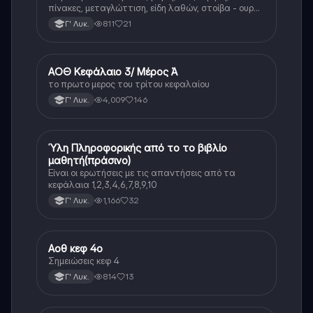
πίνακες, μεταγλώττιση, είδη λαθών, στοίβα - ουρά,
σενάρια ελέγχου, υποπρογράμματα
811
21
Γ' Λυκ.
ΑΟΘ Κεφάλαιο 3/ Μέρος Ά
ΑΟΘ (Οικονομία)
το πρωτο μερος του τρίτου κεφαλαίου
4,009
146
Γ' Λυκ.
Ύλη Πληροφορικής από το το βιβλίο
Πληροφορική (Οικ.)
μαθητή(πράσινο)
Είναι οι ερωτήσεις με τις απαντήσεις από τα
κεφάλαια 1,2,3,4,6,7,8,9,10
1,166
32
Γ' Λυκ.
Αοθ κεφ 4ο
Νέα Ελληνικά
Σημειώσεις κεφ 4
814
13
Γ' Λυκ.