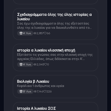
Σχεδιαγράμματα όλης της ύλης ιστορίας α
Ιστορία
λυκείου
Σας έχω σχεδιαγράμματα όλης της εξεταστέας
ύλης της α λυκείου για να διευκολυνθείτε από το
τεράστιο βάρος του βιβλίου
2,857
66
Α' Λυκ.
ιστορία α λυκείου κλασσική εποχή
Ιστορία
Εξετάστε τις γνώσεις σας στην κλασική εποχή της
αρχαίας Ελλάδας, όπως διδάσκεται στην Α'
Λυκείου.
2,045
0
Α' Λυκ.
Βιολογία β Λυκείου
Βιολογία
Κεφάλαιο 1 άνθρωπος και υγεία
7,146
226
Β' Λυκ.
Ιστορία Α λυκείου ΣΟΣ
Ιστορία