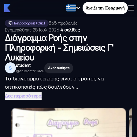
Άνοιξε την Εφαρμογή
565
προβολές
·
Πληροφορική (Οικ.)
Ενημερώθηκε
25 Ιουλ 2026
·
4 σελίδες
Διάγραμμα Ροής στην
Πληροφορική - Σημειώσεις Γ'
Λυκείου
student
S
Ακολούθησε
@
studentoflikiou
Τα διαγράμματα ροής είναι ο τρόπος να
οπτικοποιείς πώς δουλεύουν...
Δες περισσότερα