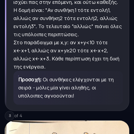
ισχύει πας στην επόμενη, και ούτω καθεξής.
Η δομή είναι: "Αν συνθήκη1 τότε εντολή1,
αλλιώς αν συνθήκη2 τότε εντολή2, αλλιώς
εντολή3". Το τελευταίο "αλλιώς" πιάνει όλες
τις υπόλοιπες περιπτώσεις.
Στο παράδειγμα με x,y: αν x+y<10 τότε
x←x+1, αλλιώς αν x+y≥20 τότε x←x+2,
αλλιώς x←x+3. Κάθε περίπτωση έχει τη δική
της ενέργεια.
Προσοχή:
Οι συνθήκες ελέγχονται με τη
σειρά - μόλις μία γίνει αληθής, οι
υπόλοιπες αγνοούνται!
of
4
3