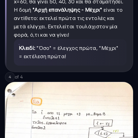
x=60, θα γίνει 50, 40, 30 και θα σταματήσει.
Η δομή
"Αρχή επανάληψης - Μέχρι"
είναι το
αντίθετο: εκτελεί πρώτα τις εντολές και
μετά ελέγχει. Εκτελείται τουλάχιστον μία
φορά, ό,τι και να γίνει!
Κλειδί:
"Όσο" = έλεγχος πρώτα, "Μέχρι"
= εκτέλεση πρώτα!
of
4
4