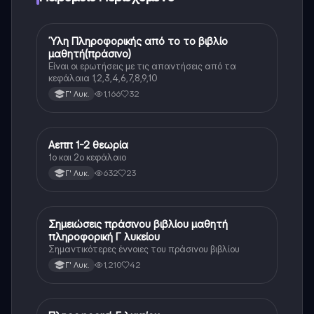
Ύλη Πληροφορικής από το το βιβλίο
Πληροφορική (Οικ.)
μαθητή(πράσινο)
Είναι οι ερωτήσεις με τις απαντήσεις από τα
κεφάλαια 1,2,3,4,6,7,8,9,10
1,166
32
Γ' Λυκ.
Αεππ 1-2 θεωρία
Πληροφορική
1ο και 2ο κεφάλαιο
632
23
Γ' Λυκ.
Σημειώσεις πράσινου βιβλίου μαθητή
Πληροφορική
πληροφορική Γ λυκείου
Σημαντικότερες έννοιες του πράσινου βιβλίου
1,210
42
Γ' Λυκ.