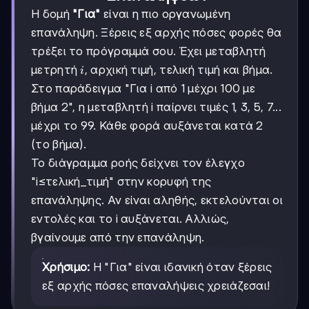
Η δομή
"Για"
είναι η πιο οργανωμένη
επανάληψη. Ξέρεις εξ αρχής πόσες φορές θα
τρέξει το πρόγραμμά σου. Έχει μεταβλητή
i
μετρητή
, αρχική τιμή, τελική τιμή και βήμα.
i
Στο παράδειγμα "Για i από 1 μέχρι 100 με
βήμα 2", η μεταβλητή i παίρνει τιμές 1, 3, 5, 7...
μέχρι το 99. Κάθε φορά αυξάνεται κατά 2
(το βήμα).
Το διάγραμμα ροής δείχνει τον έλεγχο
"i≤τελική_τιμή" στην κορυφή της
επανάληψης. Αν είναι αληθής, εκτελούνται οι
εντολές και το i αυξάνεται. Αλλιώς,
βγαίνουμε από την επανάληψη.
Χρήσιμο:
Η "Για" είναι ιδανική όταν ξέρεις
εξ αρχής πόσες επαναλήψεις χρειάζεσαι!